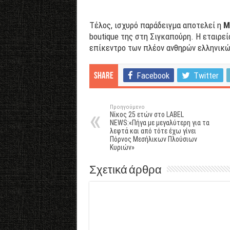
Τέλος, ισχυρό παράδειγμα αποτελεί η
M
boutique της στη Σιγκαπούρη. Η εταιρεί
επίκεντρο των πλέον ανθηρών ελληνικώ
Facebook
Twitter
Share
Προηγούμενο
Νίκος 25 ετών στο LABEL
NEWS:«Πήγα με μεγαλύτερη για τα
λεφτά και από τότε έχω γίνει
Πόρνος Μεσήλικων Πλούσιων
Κυριών»
Σχετικά άρθρα