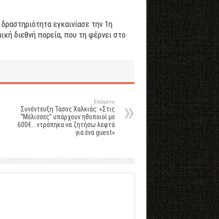
 δραστηριότητα εγκαινίασε την 1η
ική διεθνή πορεία, που τη φέρνει στο
Επόμενο
Συνέντευξη Τάσος Χαλκιάς: «Στις
“Μέλισσες” υπάρχουν ηθοποιοί με
600€… ντράπηκα να ζητήσω λεφτά
για ένα guest»