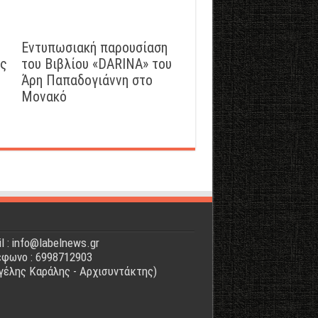
Εντυπωσιακή παρουσίαση
ός
του Βιβλίου «DARINA» του
Άρη Παπαδογιάννη στο
Μονακό
l : info@labelnews.gr
φωνο : 6998712903
γέλης Καράλης - Αρχισυντάκτης)