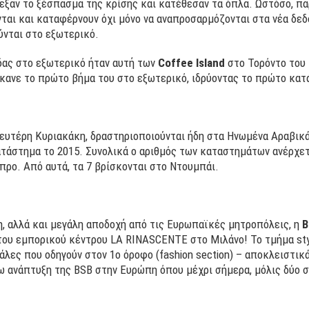
εξαν το ξέσπασμα της κρίσης και κατέθεσαν τα όπλα. Ωστόσο, π
νται και καταφέρνουν όχι μόνο να αναπροσαρμόζονται στα νέα δε
ύνται στο εξωτερικό.
δας στο εξωτερικό ήταν αυτή των
Coffee Island
στο Τορόντο του 
έκανε το πρώτο βήμα του στο εξωτερικό, ιδρύοντας το πρώτο κατ
ευτέρη Κυριακάκη, δραστηριοποιούνται ήδη στα Ηνωμένα Αραβικ
τάστημα το 2015. Συνολικά ο αριθμός των καταστημάτων ανέρχετα
προ. Από αυτά, τα 7 βρίσκονται στο Ντουμπάι.
η, αλλά και μεγάλη αποδοχή από τις Ευρωπαϊκές μητροπόλεις, η
του εμπορικού κέντρου LA RINASCENTE στο Μιλάνο! Το τμήμα styl
λες που οδηγούν στον 1ο όροφο (fashion section) – αποκλειστικά
ω ανάπτυξη της BSB στην Ευρώπη όπου μέχρι σήμερα, μόλις δύο σε