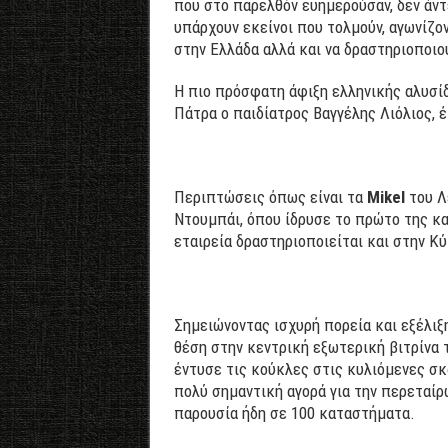
που στο παρελθόν ευημερούσαν, δεν άντ
υπάρχουν εκείνοι που τολμούν, αγωνίζο
στην Ελλάδα αλλά και να δραστηριοποιο
Η πιο πρόσφατη άφιξη ελληνικής αλυσί
Πάτρα ο παιδίατρος Βαγγέλης Λιόλιος, 
Περιπτώσεις όπως είναι τα
Mikel
του Λ
Ντουμπάι, όπου ίδρυσε το πρώτο της κα
εταιρεία δραστηριοποιείται και στην Κύ
Σημειώνοντας ισχυρή πορεία και εξέλιξ
θέση στην κεντρική εξωτερική βιτρίνα 
έντυσε τις κούκλες στις κυλιόμενες σκά
πολύ σημαντική αγορά για την περεταίρ
παρουσία ήδη σε 100 καταστήματα.