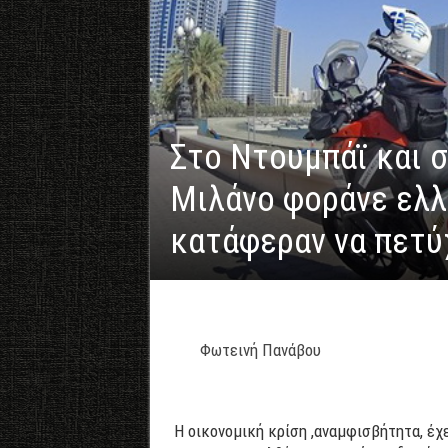
Στο Ντουμπάϊ και σ
Μιλάνο φοράνε ελλ
κατάφεραν να πετύ
Φωτεινή Πανάβου
Η οικονομική κρίση ,αναμφισβήτητα, έχ