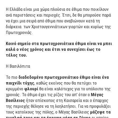
Η Ελλάδα είναι μια χώρα πλούσια σε έθιμα που ποικίλουν
ανά περιστάσεις και περιοχές. Έτσι, δε θα μπορούσε παρά
να έχει μια σειρά από έθιμα που αναβιώνουν κατά τη
διάρκεια των Χριστουγεννιάτικων γιορτών και κυρίως της
Πρωτοχρονιάς.
Κοινό σημείο στα πρωτοχρονιάτικα έθιμα είναι να μπει
καλά ο νέος χρόνος και έτσι να συνεχίσει έως το
τέλος του.
Η Βασιλόπιτα
Το πιο
διαδεδομένο πρωτοχρονιάτικο έθιμο είναι ένα
παιχνίδι τύχης
, καθώς εκείνος που θα πετύχει το
κρυμμένο
φλουρί
θα είναι καλότυχος για το υπόλοιπο της
χρονιάς. Το έθιμο έχει τις ρίζες του απ’ όταν ο
Μέγας
Βασίλειος
ήταν επίσκοπος στη Καισαρεία και ο έπαρχος
της περιοχής θέλησε να τη λεηλατήσει. Για να προφυλάξει
τους κατοίκους της πόλης, ο Μέγας Βασίλειος
μάζεψε τα
τιμαλφή τους και τα έκρυψε μέσα σε ζύμες
οι οποίες