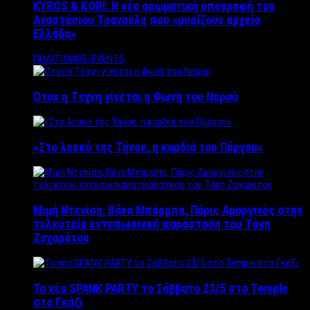
KYROS & KORI: Η νέα αρωματική υπογραφή του
Αναστάσιου Τρανούλη που «μυρίζουν αρχαία
Ελλάδα»
ΠΟΛΙΤΙΣΜΟΣ/EVENTS
Όταν η Τέχνη γίνεται η Φωνή του Νερού
«Στο λευκό της Τήνου, η καρδιά του Πύργου»
Μιμή Ντενίση, Βάνα Μπάρμπα, Πάρις Αμοργινός στην
τελευταία εντυπωσιακή παράσταση του Τάκη
Ζαχαράτου
Το νέο SPANK PARTY το Σάββατο 23/5 στο Temple
στο Γκάζι