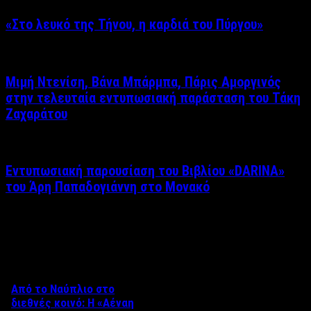
«Στο λευκό της Τήνου, η καρδιά του Πύργου»
Μιμή Ντενίση, Βάνα Μπάρμπα, Πάρις Αμοργινός
στην τελευταία εντυπωσιακή παράσταση του Τάκη
Ζαχαράτου
Εντυπωσιακή παρουσίαση του Βιβλίου «DARINA»
του Άρη Παπαδογιάννη στο Μονακό
Δείτε επίσης
Από το Ναύπλιο στο
διεθνές κοινό: Η «Αέναη