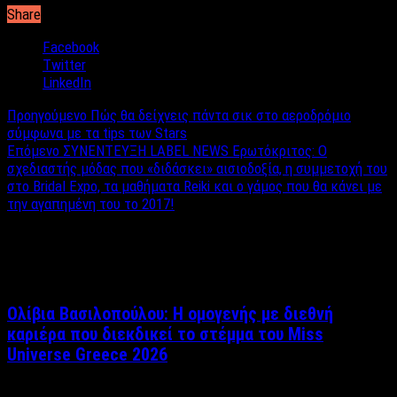
Share
Facebook
Twitter
LinkedIn
Προηγούμενο
Πώς θα δείχνεις πάντα σικ στο αεροδρόμιο
σύμφωνα με τα tips των Stars
Επόμενο
ΣΥΝΕΝΤΕΥΞΗ LABEL NEWS Ερωτόκριτος: O
σχεδιαστής μόδας που «διδάσκει» αισιοδοξία, η συμμετοχή του
στο Bridal Expo, τα μαθήματα Reiki και ο γάμος που θα κάνει με
την αγαπημένη του το 2017!
Σχετικά άρθρα
Ολίβια Βασιλοπούλου: Η ομογενής με διεθνή
καριέρα που διεκδικεί το στέμμα του Miss
Universe Greece 2026