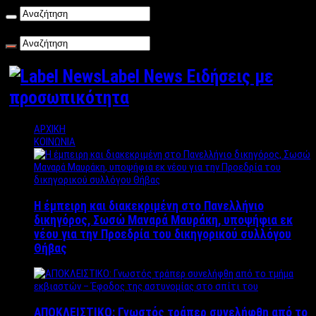
Παρασκευή , 07/08/2026
Label News Ειδήσεις με
προσωπικότητα
ΑΡΧΙΚΗ
ΚΟΙΝΩΝΙΑ
Η έμπειρη και διακεκριμένη στο Πανελλήνιο
δικηγόρος, Σωσώ Μαναρά Μαυράκη, υποψήφια εκ
νέου για την Προεδρία του δικηγορικού συλλόγου
Θήβας
ΑΠΟΚΛΕΙΣΤΙΚΟ: Γνωστός τράπερ συνελήφθη από το