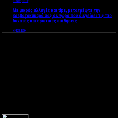
Με μικρές αλλαγές και tips, μετατρέψτε την
κρεβατοκάμαρά σας σε χώρο που διεγείρει τις πιο
δυνατές και ερωτικές αισθήσεις
ENGLISH
ΣΥΝΕΝΤΕΥΞΗ LABEL NEWS
Αυγουστίνος Κούμουλος:
«Χαίρομαι που συνεργάζομαι
με την Μαρία Καβογιάννη και
την Ζέτα Μακρυπούλια, είναι
πολύ γενναιόδωρες»