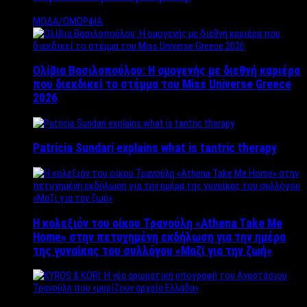
ΜΟΔΑ/ΟΜΟΡΦΙΑ
Ολίβια Βασιλοπούλου: Η ομογενής με διεθνή καριέρα
που διεκδικεί το στέμμα του Miss Universe Greece
2026
Patricia Sundari explains what is tantric therapy
Η κολεξιόν του οίκου Τρανούλη «Athena Take Me
Home» στην πετυχημένη εκδήλωση για την ημέρα
της γυναίκας του συλλόγου «Μαζί για την ζωή»