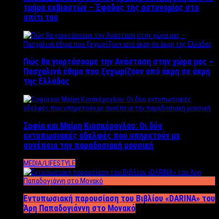
τμήμα εκβιαστών – Έφοδος της αστυνομίας στο
σπίτι του
Πώς θα γιορτάσουμε την Ανάσταση στην χώρα μας –
Πασχαλινά έθιμα που ξεχωρίζουν από άκρη σε άκρη
της Ελλάδας
Σοφία και Μαίρη Κιοσκέρογλου: Οι δύο
εντυπωσιακές αδελφές που υπηρετούν με
συνέπεια την παραδοσιακή μουσική
MEDIA/LIFESTYLE
Εντυπωσιακή παρουσίαση του Βιβλίου «DARINA» του
Άρη Παπαδογιάννη στο Μονακό