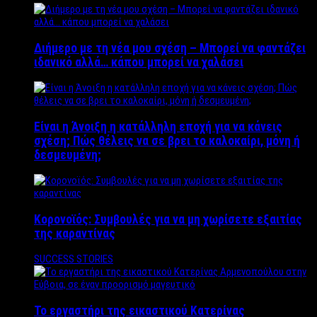
Διήμερο με τη νέα μου σχέση – Μπορεί να φαντάζει
ιδανικό αλλά… κάπου μπορεί να χαλάσει
Είναι η Άνοιξη η κατάλληλη εποχή για να κάνεις
σχέση; Πώς θέλεις να σε βρει το καλοκαίρι, μόνη ή
δεσμευμένη;
Κορονοϊός: Συμβουλές για να μη χωρίσετε εξαιτίας
της καραντίνας
SUCCESS STORIES
Το εργαστήρι της εικαστικού Κατερίνας