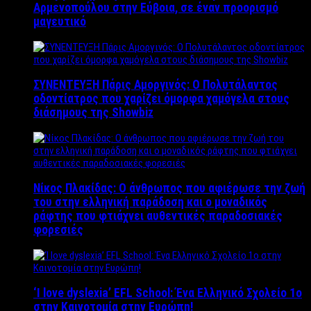
Αρμενοπούλου στην Εύβοια, σε έναν προορισμό
μαγευτικό
ΣΥΝΕΝΤΕΥΞΗ Πάρις Αμοργινός: O Πολυτάλαντος
οδοντίατρος που χαρίζει όμορφα χαμόγελα στους
διάσημους της Showbiz
Νίκος Πλακίδας: O άνθρωπος που αφιέρωσε την ζωή
του στην ελληνική παράδοση και ο μοναδικός
ράφτης που φτιάχνει αυθεντικές παραδοσιακές
φορεσιές
‘Ι love dyslexia’ EFL School: Ένα Ελληνικό Σχολείo 1ο
στην Καινοτομία στην Ευρώπη!