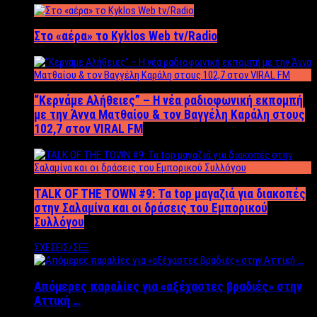
Στο «αέρα» το Kyklos Web tv/Radio
“Kερνάμε Αλήθειες” – Η νέα ραδιοφωνική εκπομπή
με την Άννα Ματθαίου & τον Βαγγέλη Καράλη στους
102,7 στον VIRAL FM
TALK OF THE TOWN #9: Τα top μαγαζιά για διακοπές
στην Σαλαμίνα και οι δράσεις του Εμπορικού
Συλλόγου
ΣΧΕΣΕΙΣ/ΣΕΞ
Απόμερες παραλίες για «αξέχαστες βραδιές» στην
Αττική …