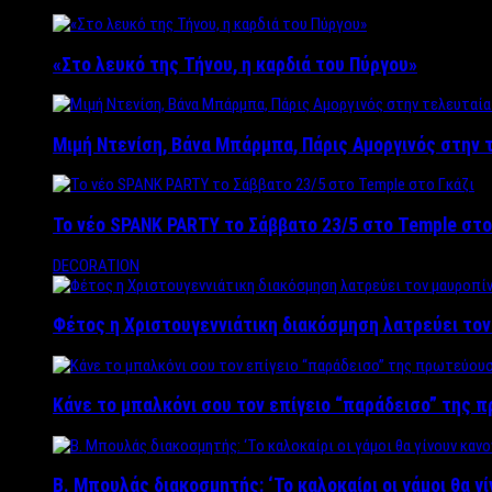
«Στο λευκό της Τήνου, η καρδιά του Πύργου»
Μιμή Ντενίση, Βάνα Μπάρμπα, Πάρις Αμοργινός στην
Το νέο SPANK PARTY το Σάββατο 23/5 στο Temple στο
DECORATION
Φέτος η Χριστουγεννιάτικη διακόσμηση λατρεύει το
Κάνε το μπαλκόνι σου τον επίγειο “παράδεισο” της 
Β. Μπουλάς διακοσμητής: ‘Το καλοκαίρι οι γάμοι θα γ