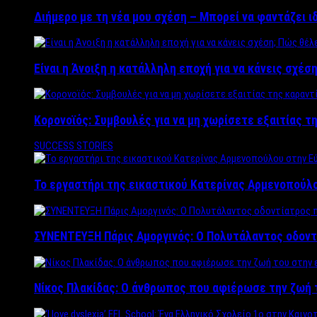
Διήμερο με τη νέα μου σχέση – Μπορεί να φαντάζει ι
Είναι η Άνοιξη η κατάλληλη εποχή για να κάνεις σχέση
Κορονοϊός: Συμβουλές για να μη χωρίσετε εξαιτίας τ
SUCCESS STORIES
Το εργαστήρι της εικαστικού Κατερίνας Αρμενοπούλο
ΣΥΝΕΝΤΕΥΞΗ Πάρις Αμοργινός: O Πολυτάλαντος οδοντ
Νίκος Πλακίδας: O άνθρωπος που αφιέρωσε την ζωή 