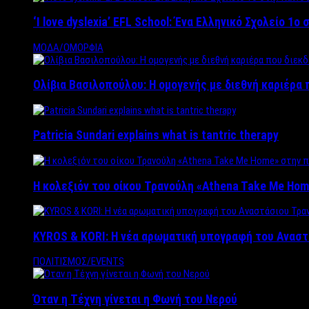
‘Ι love dyslexia’ EFL School: Ένα Ελληνικό Σχολείo 1
ΜΟΔΑ/ΟΜΟΡΦΙΑ
Ολίβια Βασιλοπούλου: Η ομογενής με διεθνή καριέρα 
Patricia Sundari explains what is tantric therapy
Η κολεξιόν του οίκου Τρανούλη «Athena Take Me Hom
KYROS & KORI: Η νέα αρωματική υπογραφή του Αναστ
ΠΟΛΙΤΙΣΜΟΣ/EVENTS
Όταν η Τέχνη γίνεται η Φωνή του Νερού