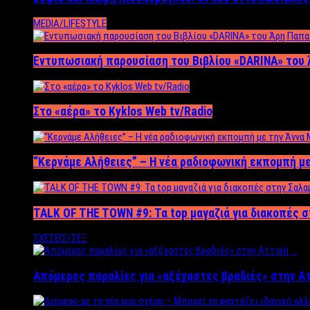
MEDIA/LIFESTYLE
Εντυπωσιακή παρουσίαση του Βιβλίου «DARINA» του 
Στο «αέρα» το Kyklos Web tv/Radio
“Kερνάμε Αλήθειες” – Η νέα ραδιοφωνική εκπομπή με
TALK OF THE TOWN #9: Τα top μαγαζιά για διακοπές σ
ΣΧΕΣΕΙΣ/ΣΕΞ
Απόμερες παραλίες για «αξέχαστες βραδιές» στην Α