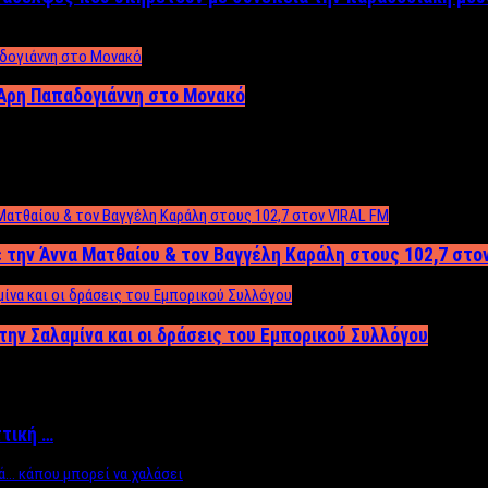
Άρη Παπαδογιάννη στο Μονακό
 την Άννα Ματθαίου & τον Βαγγέλη Καράλη στους 102,7 στο
την Σαλαμίνα και οι δράσεις του Εμπορικού Συλλόγου
ττική …