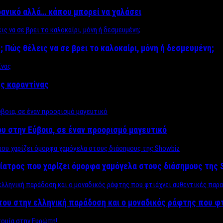
δανικό αλλά… κάπου μπορεί να χαλάσει
; Πώς θέλεις να σε βρει το καλοκαίρι, μόνη ή δεσμευμένη;
ης καραντίνας
υ στην Εύβοια, σε έναν προορισμό μαγευτικό
ίατρος που χαρίζει όμορφα χαμόγελα στους διάσημους της 
του στην ελληνική παράδοση και ο μοναδικός ράφτης που φ