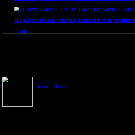
Με μικρές αλλαγές και tips, μετατρέψτε την κρεβατο
ENGLISH
ΣΥΝΕΝΤΕΥΞΗ LABEL NEWS Λάμπη
ζωή μου, τώρα προτιμώ κάτι 
Γιώργος Μαντάς
Συνέντευξη
: Γιώργος Μαντάς
Μερικοί άνθρωποι είναι γεννημένοι με ένα άστρο στην ζωή τους.
μια επιτυχημένη πορεία στην υποκριτική, μετά από πολλούς χρυ
πιο αισιόδοξος από ποτέ.