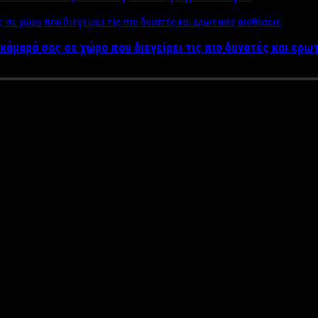
κάμαρά σας σε χώρο που διεγείρει τις πιο δυνατές και ερω
ς Λιβιεράτος: «Έχω ζήσει έν
πιο ελεγχόμενο…»
 Σε αυτή την κατηγορία ανήκει σίγουρα και ο
Λάμπης Λιβιεράτο
σούς και πλατινένιους δίσκους και μετά από συνεργασία με τα μ