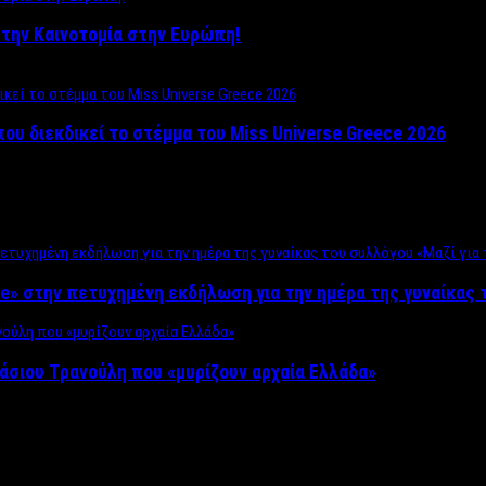
ο στην Καινοτομία στην Ευρώπη!
που διεκδικεί το στέμμα του Miss Universe Greece 2026
e» στην πετυχημένη εκδήλωση για την ημέρα της γυναίκας τ
άσιου Τρανούλη που «μυρίζουν αρχαία Ελλάδα»