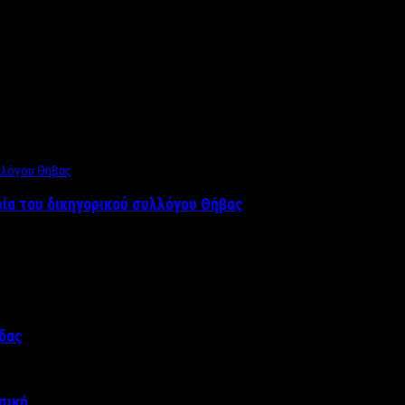
ρία του δικηγορικού συλλόγου Θήβας
άδας
σική