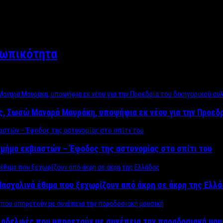
σωπικότητα
ος, Σωσώ Μαναρά Μαυράκη, υποψήφια εκ νέου για την Προεδ
μήμα εκβιαστών – Έφοδος της αστυνομίας στο σπίτι του
ασχαλινά έθιμα που ξεχωρίζουν από άκρη σε άκρη της Ελλ
ς αδελφές που υπηρετούν με συνέπεια την παραδοσιακή μου