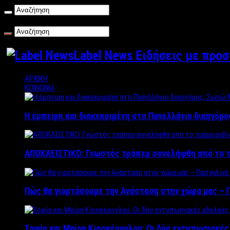
Παρασκευή , 07/08/2026
Label News Ειδήσεις με προ
ΑΡΧΙΚΗ
ΚΟΙΝΩΝΙΑ
Η έμπειρη και διακεκριμένη στο Πανελλήνιο δικηγόρ
ΑΠΟΚΛΕΙΣΤΙΚΟ: Γνωστός τράπερ συνελήφθη από το τ
Πώς θα γιορτάσουμε την Ανάσταση στην χώρα μας – Π
Σοφία και Μαίρη Κιοσκέρογλου: Οι δύο εντυπωσιακέ