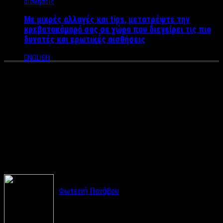
Με μικρές αλλαγές και tips, μετατρέψτε την
κρεβατοκάμαρά σας σε χώρο που διεγείρει τις πιο
δυνατές και ερωτικές αισθήσεις
ENGLISH
Τα μπουζούκια της Αθήνας
που συνεχίζουν το καλοκαίρι
και νέα σχήματα που
απογειώνουν την διασκέδαση!
Φωτεινή Πανάβου