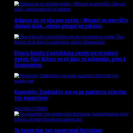
Διήμερο με τη νέα μου σχέση – Μπορεί να φαντάζει
ιδανικό αλλά… κάπου μπορεί να χαλάσει
Είναι η Άνοιξη η κατάλληλη εποχή για να κάνεις
σχέση; Πώς θέλεις να σε βρει το καλοκαίρι, μόνη ή
δεσμευμένη;
Κορονοϊός: Συμβουλές για να μη χωρίσετε εξαιτίας
της καραντίνας
SUCCESS STORIES
Το εργαστήρι της εικαστικού Κατερίνας