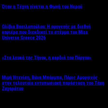
Όταν η Τέχνη γίνεται η Φωνή του Νερού
Ολίβια Βασιλοπούλου: Η ομογενής με διεθνή
καριέρα που διεκδικεί το στέμμα του Miss
Universe Greece 2026
«Στο λευκό της Τήνου, η καρδιά του Πύργου»
Μιμή Ντενίση, Βάνα Μπάρμπα, Πάρις Αμοργινός
στην τελευταία εντυπωσιακή παράσταση του Τάκη
Ζαχαράτου
Δείτε επίσης