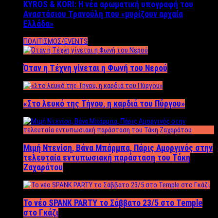
KYROS & KORI: Η νέα αρωματική υπογραφή του
Αναστάσιου Τρανούλη που «μυρίζουν αρχαία
Ελλάδα»
ΠΟΛΙΤΙΣΜΟΣ/EVENTS
Όταν η Τέχνη γίνεται η Φωνή του Νερού
«Στο λευκό της Τήνου, η καρδιά του Πύργου»
Μιμή Ντενίση, Βάνα Μπάρμπα, Πάρις Αμοργινός στην
τελευταία εντυπωσιακή παράσταση του Τάκη
Ζαχαράτου
Το νέο SPANK PARTY το Σάββατο 23/5 στο Temple
στο Γκάζι