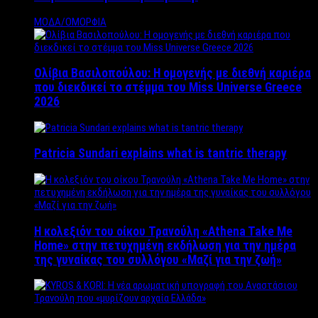
ΜΟΔΑ/ΟΜΟΡΦΙΑ
Ολίβια Βασιλοπούλου: Η ομογενής με διεθνή καριέρα
που διεκδικεί το στέμμα του Miss Universe Greece
2026
Patricia Sundari explains what is tantric therapy
Η κολεξιόν του οίκου Τρανούλη «Athena Take Me
Home» στην πετυχημένη εκδήλωση για την ημέρα
της γυναίκας του συλλόγου «Μαζί για την ζωή»