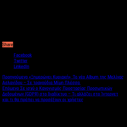
εμφανίσεις του στο ΥΤΟΝ the music show, ο Νίκος Βέρτης,
συναντάει τους θαυμαστές του, σε ένα χώρο που συνδυάζει την
ποιότητα και την αισθητική με το υψηλής καλλιτεχνικής αξίας
πρόγραμμα. Ένα πρόγραμμα αξιώσεων, πολυδιάστατο, γεμάτο
τραγούδια – επιτυχίες του Νίκου Βέρτη.
Share
Facebook
Twitter
LinkedIn
Προηγούμενο
«Ξημερώνει Κυριακή» :Το νέο Album της Μελίνας
Ασλανίδου – Σε τραγούδια Μίμη Πλέσσα
Επόμενο
Σε ισχύ ο Κανονισμός Προστασίας Προσωπικών
Δεδομένων (GDPR) στο διαδίκτυο – Τι αλλάζει στο Ίντερνετ
και τι θα πρέπει να προσέξουν οι χρήστες
Σχετικά άρθρα