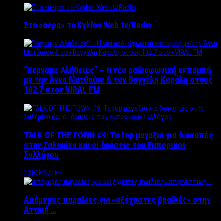
Στο «αέρα» το Kyklos Web tv/Radio
“Kερνάμε Αλήθειες” – Η νέα ραδιοφωνική εκπομπή
με την Άννα Ματθαίου & τον Βαγγέλη Καράλη στους
102,7 στον VIRAL FM
TALK OF THE TOWN #9: Τα top μαγαζιά για διακοπές
στην Σαλαμίνα και οι δράσεις του Εμπορικού
Συλλόγου
ΣΧΕΣΕΙΣ/ΣΕΞ
Απόμερες παραλίες για «αξέχαστες βραδιές» στην
Αττική …