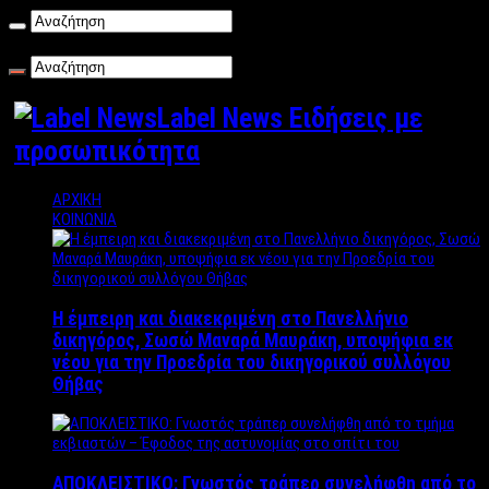
Κυριακή , 09/08/2026
Label News Ειδήσεις με
προσωπικότητα
ΑΡΧΙΚΗ
ΚΟΙΝΩΝΙΑ
Η έμπειρη και διακεκριμένη στο Πανελλήνιο
δικηγόρος, Σωσώ Μαναρά Μαυράκη, υποψήφια εκ
νέου για την Προεδρία του δικηγορικού συλλόγου
Θήβας
ΑΠΟΚΛΕΙΣΤΙΚΟ: Γνωστός τράπερ συνελήφθη από το