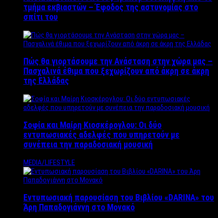
τμήμα εκβιαστών – Έφοδος της αστυνομίας στο
σπίτι του
Πώς θα γιορτάσουμε την Ανάσταση στην χώρα μας –
Πασχαλινά έθιμα που ξεχωρίζουν από άκρη σε άκρη
της Ελλάδας
Σοφία και Μαίρη Κιοσκέρογλου: Οι δύο
εντυπωσιακές αδελφές που υπηρετούν με
συνέπεια την παραδοσιακή μουσική
MEDIA/LIFESTYLE
Εντυπωσιακή παρουσίαση του Βιβλίου «DARINA» του
Άρη Παπαδογιάννη στο Μονακό