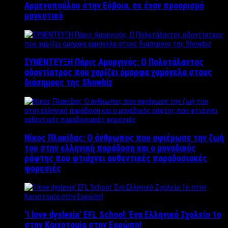
Αρμενοπούλου στην Εύβοια, σε έναν προορισμό
μαγευτικό
ΣΥΝΕΝΤΕΥΞΗ Πάρις Αμοργινός: O Πολυτάλαντος
οδοντίατρος που χαρίζει όμορφα χαμόγελα στους
διάσημους της Showbiz
Νίκος Πλακίδας: O άνθρωπος που αφιέρωσε την ζωή
του στην ελληνική παράδοση και ο μοναδικός
ράφτης που φτιάχνει αυθεντικές παραδοσιακές
φορεσιές
‘Ι love dyslexia’ EFL School: Ένα Ελληνικό Σχολείo 1ο
στην Καινοτομία στην Ευρώπη!