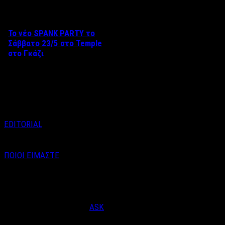
Το νέο SPANK PARTY το
Σάββατο 23/5 στο Temple
στο Γκάζι
Aπό τον Βαγγέλη Καράλη Το
Σάββατο 23 Μαΐου, το Black
Temple Athens …
EDITORIAL
ΠΟΙΟΙ ΕΙΜΑΣΤΕ
Email : info@labelnews.gr
Τηλέφωνο : 6998712903
(Βαγγέλης Καράλης - Αρχισυντάκτης)
Designed & Developed by
ASK
© Copyright 2026, LabelNews - All Rights Reserved