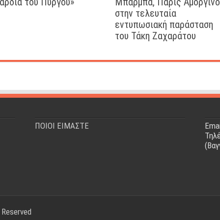
αρδιά του Πύργου»
Μπάρμπα, Πάρις Αμοργιν
στην τελευταία
εντυπωσιακή παράσταση
του Τάκη Ζαχαράτου
ΠΟΙΟΙ ΕΙΜΑΣΤΕ
Emai
Τηλέ
(Βαγ
s Reserved