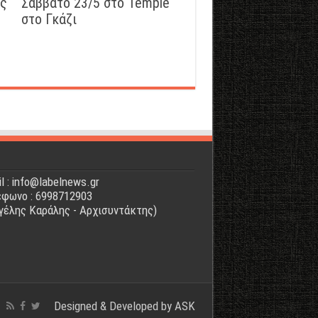
ός
Σάββατο 23/5 στο Temple
στο Γκάζι
l : info@labelnews.gr
φωνο : 6998712903
γέλης Καράλης - Αρχισυντάκτης)
Designed & Developed by
ASK