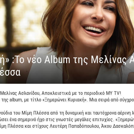
ή» :Το νέο Album της Μελίνας 
λέσσα
Μελίνας Ασλανίδου, Αποκλειστικά με το περιοδικό MY TV!
 της album, με τίτλο «Ξημερώνει Κυριακή». Μια σειρά από σύγχρ
γούδια του Μίμη Πλέσσα από τη δυναμική και ταυτόχρονα αέρινη 
σει ένα σημερινό ήχο στις γνωστές μεγάλες επιτυχίες. «Ξημερών
Μίμη Πλέσσα και στίχους Λευτέρη Παπαδόπουλου, Άκου Δασκαλόπ