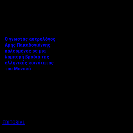
Δείτε επίσης
Ο γνωστός αστρολόγος
Άρης Παπαδογιάννης
καλεσμένος σε μια
λαμπερή βραδιά της
ελληνικής κοινότητας
του Μονακό
Η Ελληνική κοινότητα του
Μονακό διοργάνωσε μια
ιδιαίτερη βραδιά προς τιμήν
των Ολυμπιακών αθλητών που
…
EDITORIAL