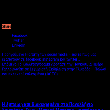
Το θυμιατήριο συμβολίζει την Παναγία μας και τα κάρβουνα με
το θυμίαμα τον Χριστό μας, ο όποιος είναι το Θείο πυρ και τον
όποιο ή Παναγία μας είχε μέσα της, και ή ευωδία είναι ή χάρη
Του πού σκορπίζεται στον κόσμο και τον ευλογεί.
Share
Facebook
Twitter
LinkedIn
Προηγούμενο
Η απάτη των social media – Δείτε πώς μας
εξαπατούν σε facebook, instagram και twitter …
Επόμενο
Το Καλλιτεχνόραμα γιόρτασε την Παγκόσμια Ημέρα
Γαλλοφωνίας σε ξεχωριστή Εκδήλωση στην Γλυφάδα – Πολλοί
και εκλεκτοί καλεσμένοι (ΦΩΤΟ)
Σχετικά άρθρα
Η έμπειρη και διακεκριμένη στο Πανελλήνιο