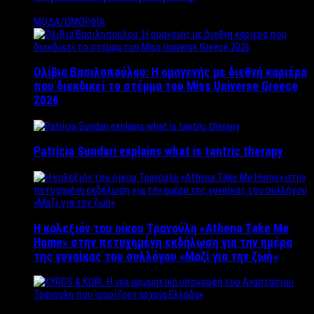
ΜΟΔΑ/ΟΜΟΡΦΙΑ
Ολίβια Βασιλοπούλου: Η ομογενής με διεθνή καριέρα
που διεκδικεί το στέμμα του Miss Universe Greece
2026
Patricia Sundari explains what is tantric therapy
Η κολεξιόν του οίκου Τρανούλη «Athena Take Me
Home» στην πετυχημένη εκδήλωση για την ημέρα
της γυναίκας του συλλόγου «Μαζί για την ζωή»