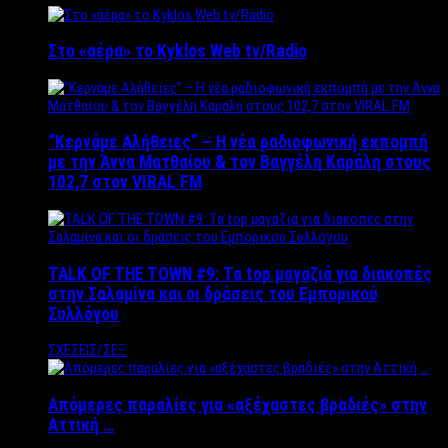
Στο «αέρα» το Kyklos Web tv/Radio
“Kερνάμε Αλήθειες” – Η νέα ραδιοφωνική εκπομπή
με την Άννα Ματθαίου & τον Βαγγέλη Καράλη στους
102,7 στον VIRAL FM
TALK OF THE TOWN #9: Τα top μαγαζιά για διακοπές
στην Σαλαμίνα και οι δράσεις του Εμπορικού
Συλλόγου
ΣΧΕΣΕΙΣ/ΣΕΞ
Απόμερες παραλίες για «αξέχαστες βραδιές» στην
Αττική …