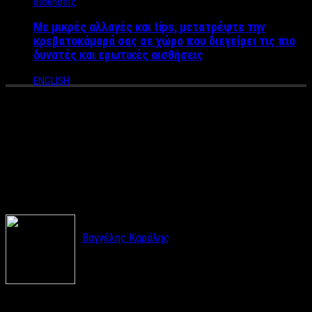
Με μικρές αλλαγές και tips, μετατρέψτε την
κρεβατοκάμαρά σας σε χώρο που διεγείρει τις πιο
δυνατές και ερωτικές αισθήσεις
ENGLISH
Τι σημαίνει το Θυμιάτισμα και
κάθε πότε πρέπει να
θυμιατίζουμε;
Βαγγέλης Καράλης
Εδώ και δυο χιλιετίες με την επικράτηση του
Χριστιανισμού, ως θυμίαμα για την προσευχή