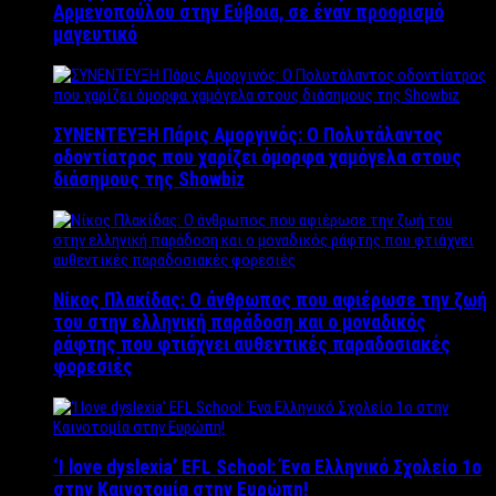
Αρμενοπούλου στην Εύβοια, σε έναν προορισμό
μαγευτικό
ΣΥΝΕΝΤΕΥΞΗ Πάρις Αμοργινός: O Πολυτάλαντος
οδοντίατρος που χαρίζει όμορφα χαμόγελα στους
διάσημους της Showbiz
Νίκος Πλακίδας: O άνθρωπος που αφιέρωσε την ζωή
του στην ελληνική παράδοση και ο μοναδικός
ράφτης που φτιάχνει αυθεντικές παραδοσιακές
φορεσιές
‘Ι love dyslexia’ EFL School: Ένα Ελληνικό Σχολείo 1ο
στην Καινοτομία στην Ευρώπη!