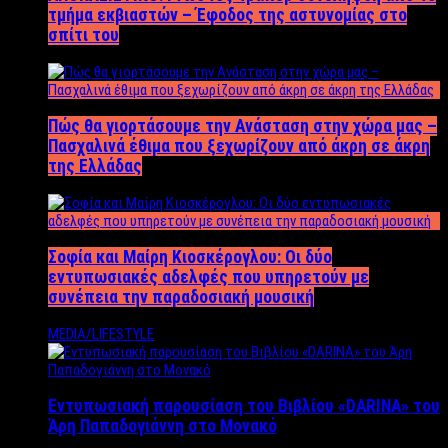
τμήμα εκβιαστών – Έφοδος της αστυνομίας στο
σπίτι του
Πώς θα γιορτάσουμε την Ανάσταση στην χώρα μας –
Πασχαλινά έθιμα που ξεχωρίζουν από άκρη σε άκρη
της Ελλάδας
Σοφία και Μαίρη Κιοσκέρογλου: Οι δύο
εντυπωσιακές αδελφές που υπηρετούν με
συνέπεια την παραδοσιακή μουσική
MEDIA/LIFESTYLE
Εντυπωσιακή παρουσίαση του Βιβλίου «DARINA» του
Άρη Παπαδογιάννη στο Μονακό