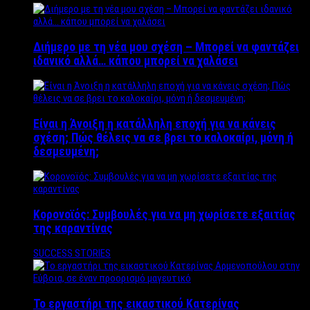
Διήμερο με τη νέα μου σχέση – Μπορεί να φαντάζει
ιδανικό αλλά… κάπου μπορεί να χαλάσει
Είναι η Άνοιξη η κατάλληλη εποχή για να κάνεις
σχέση; Πώς θέλεις να σε βρει το καλοκαίρι, μόνη ή
δεσμευμένη;
Κορονοϊός: Συμβουλές για να μη χωρίσετε εξαιτίας
της καραντίνας
SUCCESS STORIES
Το εργαστήρι της εικαστικού Κατερίνας