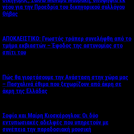
δικηγόρος, Σωσώ Μαναρά Μαυράκη, υποψήφια εκ
νέου για την Προεδρία του δικηγορικού συλλόγου
Θήβας
ΑΠΟΚΛΕΙΣΤΙΚΟ: Γνωστός τράπερ συνελήφθη από το
τμήμα εκβιαστών – Έφοδος της αστυνομίας στο
σπίτι του
Πώς θα γιορτάσουμε την Ανάσταση στην χώρα μας
– Πασχαλινά έθιμα που ξεχωρίζουν από άκρη σε
άκρη της Ελλάδας
Σοφία και Μαίρη Κιοσκέρογλου: Οι δύο
εντυπωσιακές αδελφές που υπηρετούν με
συνέπεια την παραδοσιακή μουσική