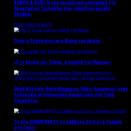
KYROS & KORI: Η νέα αρωματική υπογραφή του
Αναστάσιου Τρανούλη που «μυρίζουν αρχαία
Ελλάδα»
ΠΟΛΙΤΙΣΜΟΣ/EVENTS
Όταν η Τέχνη γίνεται η Φωνή του Νερού
«Στο λευκό της Τήνου, η καρδιά του Πύργου»
Μιμή Ντενίση, Βάνα Μπάρμπα, Πάρις Αμοργινός στην
τελευταία εντυπωσιακή παράσταση του Τάκη
Ζαχαράτου
Το νέο SPANK PARTY το Σάββατο 23/5 στο Temple
στο Γκάζι