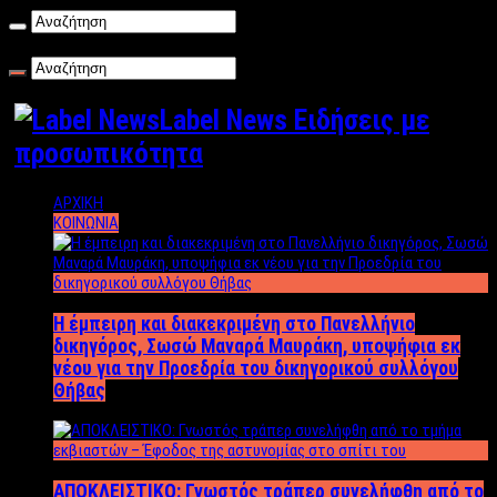
Παρασκευή , 07/08/2026
Label News Ειδήσεις με
προσωπικότητα
ΑΡΧΙΚΗ
ΚΟΙΝΩΝΙΑ
Η έμπειρη και διακεκριμένη στο Πανελλήνιο
δικηγόρος, Σωσώ Μαναρά Μαυράκη, υποψήφια εκ
νέου για την Προεδρία του δικηγορικού συλλόγου
Θήβας
ΑΠΟΚΛΕΙΣΤΙΚΟ: Γνωστός τράπερ συνελήφθη από το