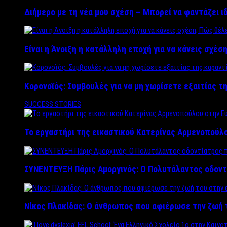
Διήμερο με τη νέα μου σχέση – Μπορεί να φαντάζει ι
Είναι η Άνοιξη η κατάλληλη εποχή για να κάνεις σχέση
Κορονοϊός: Συμβουλές για να μη χωρίσετε εξαιτίας τ
SUCCESS STORIES
Το εργαστήρι της εικαστικού Κατερίνας Αρμενοπούλο
ΣΥΝΕΝΤΕΥΞΗ Πάρις Αμοργινός: O Πολυτάλαντος οδοντ
Νίκος Πλακίδας: O άνθρωπος που αφιέρωσε την ζωή 