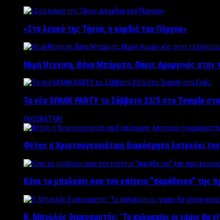
«Στο λευκό της Τήνου, η καρδιά του Πύργου»
Μιμή Ντενίση, Βάνα Μπάρμπα, Πάρις Αμοργινός στην
Το νέο SPANK PARTY το Σάββατο 23/5 στο Temple στο
DECORATION
Φέτος η Χριστουγεννιάτικη διακόσμηση λατρεύει το
Κάνε το μπαλκόνι σου τον επίγειο “παράδεισο” της 
Β. Μπουλάς διακοσμητής: ‘Το καλοκαίρι οι γάμοι θα γ