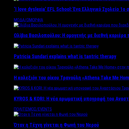
‘Ι love dyslexia’ EFL School: Ένα Ελληνικό Σχολείo 1
ΜΟΔΑ/ΟΜΟΡΦΙΑ
Ολίβια Βασιλοπούλου: Η ομογενής με διεθνή καριέρα 
Patricia Sundari explains what is tantric therapy
Η κολεξιόν του οίκου Τρανούλη «Athena Take Me Hom
KYROS & KORI: Η νέα αρωματική υπογραφή του Αναστ
ΠΟΛΙΤΙΣΜΟΣ/EVENTS
Όταν η Τέχνη γίνεται η Φωνή του Νερού