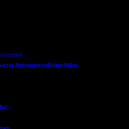
ρία του δικηγορικού συλλόγου Θήβας
άδας
σική