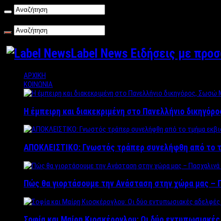
Παρασκευή , 07/08/2026
Label News Ειδήσεις με προ
ΑΡΧΙΚΗ
ΚΟΙΝΩΝΙΑ
Η έμπειρη και διακεκριμένη στο Πανελλήνιο δικηγόρ
ΑΠΟΚΛΕΙΣΤΙΚΟ: Γνωστός τράπερ συνελήφθη από το τ
Πώς θα γιορτάσουμε την Ανάσταση στην χώρα μας – Π
Σοφία και Μαίρη Κιοσκέρογλου: Οι δύο εντυπωσιακέ