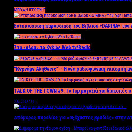
MEDIA/LIFESTYLE
Εντυπωσιακή παρουσίαση του Βιβλίου «DARINA» του 
Στο «αέρα» το Kyklos Web tv/Radio
“Kερνάμε Αλήθειες” – Η νέα ραδιοφωνική εκπομπή με
TALK OF THE TOWN #9: Τα top μαγαζιά για διακοπές σ
ΣΧΕΣΕΙΣ/ΣΕΞ
Απόμερες παραλίες για «αξέχαστες βραδιές» στην Α