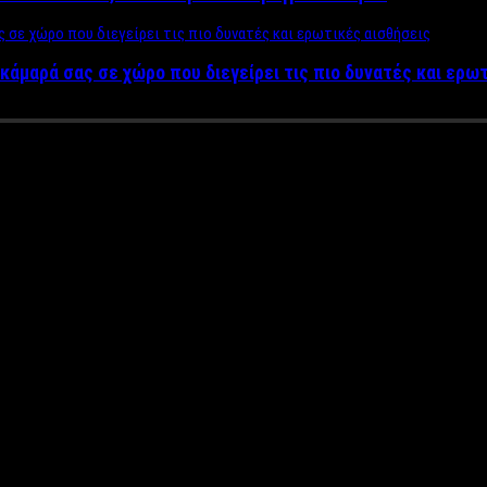
κάμαρά σας σε χώρο που διεγείρει τις πιο δυνατές και ερω
αννιός ανοίγει τα χαρτιά του σ
ης μόδας, αλλά και του στυλ”
θέλουμε να υιοθετήσουμε το style που παρουσιάζει στα εξώφυλλα
 παρέα με τον Νίκο Γιαννιό, για να τον γνωρίσουμε καλύτερα, να 