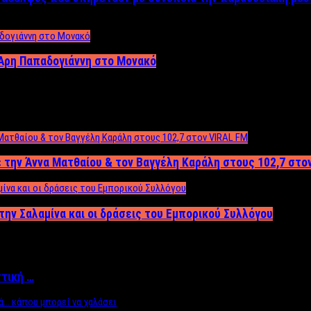
Άρη Παπαδογιάννη στο Μονακό
 την Άννα Ματθαίου & τον Βαγγέλη Καράλη στους 102,7 στο
την Σαλαμίνα και οι δράσεις του Εμπορικού Συλλόγου
ττική …