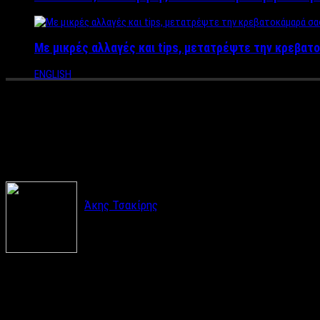
Με μικρές αλλαγές και tips, μετατρέψτε την κρεβατο
ENGLISH
Το Διεθνές Top Model Νίκος Γι
δεν έχει πέσει μόνο η αγορά τ
Άκης Τσακίρης
Συνέντευξη:
Άκης Τσακίρης
Χωρίς καμία αμφιβολία, τον θαυμάζουμε σε κάθε φωτογράφιση, 
τον κάνει δικό του. Κάνουμε λοιπόν μία βόλτα στην Θεσσαλονίκη,
αποκαλύψει τα όνειρά του.