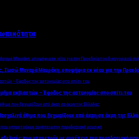
σωπικότητα
ος, Σωσώ Μαναρά Μαυράκη, υποψήφια εκ νέου για την Προεδ
μήμα εκβιαστών – Έφοδος της αστυνομίας στο σπίτι του
ασχαλινά έθιμα που ξεχωρίζουν από άκρη σε άκρη της Ελλ
ς αδελφές που υπηρετούν με συνέπεια την παραδοσιακή μου