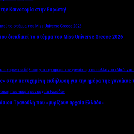
ο στην Καινοτομία στην Ευρώπη!
που διεκδικεί το στέμμα του Miss Universe Greece 2026
e» στην πετυχημένη εκδήλωση για την ημέρα της γυναίκας τ
άσιου Τρανούλη που «μυρίζουν αρχαία Ελλάδα»