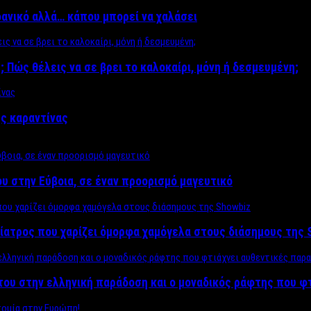
δανικό αλλά… κάπου μπορεί να χαλάσει
; Πώς θέλεις να σε βρει το καλοκαίρι, μόνη ή δεσμευμένη;
ης καραντίνας
υ στην Εύβοια, σε έναν προορισμό μαγευτικό
ίατρος που χαρίζει όμορφα χαμόγελα στους διάσημους της 
του στην ελληνική παράδοση και ο μοναδικός ράφτης που φ