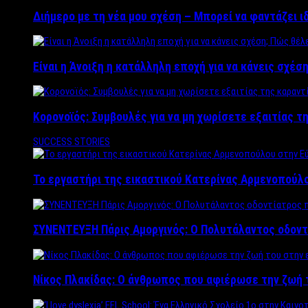
Διήμερο με τη νέα μου σχέση – Μπορεί να φαντάζει ι
Είναι η Άνοιξη η κατάλληλη εποχή για να κάνεις σχέση
Κορονοϊός: Συμβουλές για να μη χωρίσετε εξαιτίας τ
SUCCESS STORIES
Το εργαστήρι της εικαστικού Κατερίνας Αρμενοπούλο
ΣΥΝΕΝΤΕΥΞΗ Πάρις Αμοργινός: O Πολυτάλαντος οδοντ
Νίκος Πλακίδας: O άνθρωπος που αφιέρωσε την ζωή 