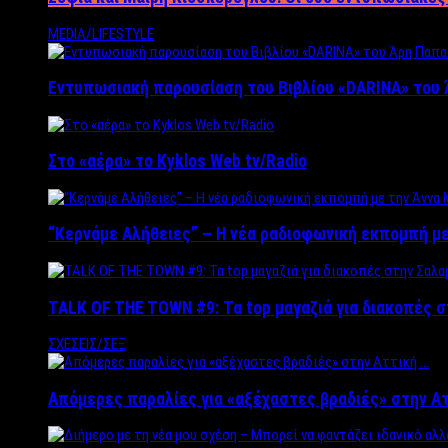
MEDIA/LIFESTYLE
Εντυπωσιακή παρουσίαση του Βιβλίου «DARINA» του 
Στο «αέρα» το Kyklos Web tv/Radio
“Kερνάμε Αλήθειες” – Η νέα ραδιοφωνική εκπομπή με
TALK OF THE TOWN #9: Τα top μαγαζιά για διακοπές σ
ΣΧΕΣΕΙΣ/ΣΕΞ
Απόμερες παραλίες για «αξέχαστες βραδιές» στην Α