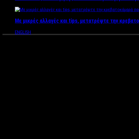
Με μικρές αλλαγές και tips, μετατρέψτε την κρεβατο
ENGLISH
Τρίτη και 13! Γιατί θεωρείται
μύθοι
Τρίτη και 13 σήμερα και για τους προληπτικούς η μέρα είναι… γ
περνούν δύσκολα και… ζορίζονται.
Γιατί όμως
η Τρίτη και 13 θεωρείται γρουσούζικη μέρα;
Αρκετοί έχουν συνδέσει τη συγκεκριμένη ημερομηνία με την Ά
άθροισμα των ψηφίων
της χρονολογίας (1+4+5+3) βγαίνει ο…
Επίσης, μία ακόμα εκδοχή που η συγκεκριμένη μέρα
φέρει πάνω
πολιτισμού.