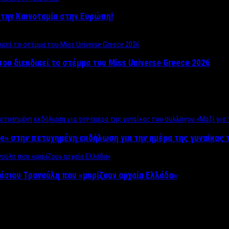
ο στην Καινοτομία στην Ευρώπη!
που διεκδικεί το στέμμα του Miss Universe Greece 2026
e» στην πετυχημένη εκδήλωση για την ημέρα της γυναίκας τ
άσιου Τρανούλη που «μυρίζουν αρχαία Ελλάδα»