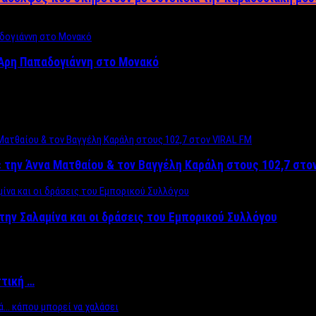
Άρη Παπαδογιάννη στο Μονακό
 την Άννα Ματθαίου & τον Βαγγέλη Καράλη στους 102,7 στο
την Σαλαμίνα και οι δράσεις του Εμπορικού Συλλόγου
ττική …