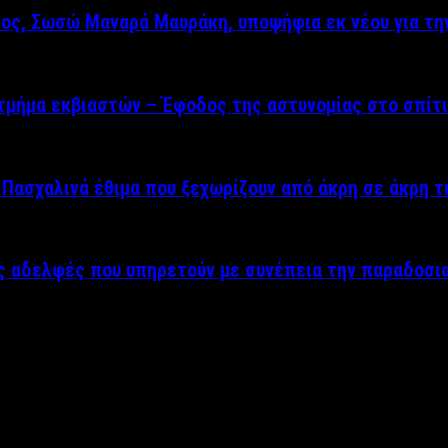
ρος, Σωσώ Μαναρά Μαυράκη, υποψήφια εκ νέου για τη
μήμα εκβιαστών – Έφοδος της αστυνομίας στο σπίτι
Πασχαλινά έθιμα που ξεχωρίζουν από άκρη σε άκρη 
ές αδελφές που υπηρετούν με συνέπεια την παραδοσι