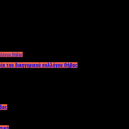
ρία του δικηγορικού συλλόγου Θήβας
άδας
σική