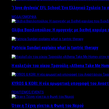
‘Ι love dyslexia’ EFL School: Ένα Ελληνικό Σχολείo 1
ΜΟΔΑ/ΟΜΟΡΦΙΑ
Ολίβια Βασιλοπούλου: Η ομογενής με διεθνή καριέρα 
Patricia Sundari explains what is tantric therapy
Η κολεξιόν του οίκου Τρανούλη «Athena Take Me Hom
KYROS & KORI: Η νέα αρωματική υπογραφή του Αναστ
ΠΟΛΙΤΙΣΜΟΣ/EVENTS
Όταν η Τέχνη γίνεται η Φωνή του Νερού