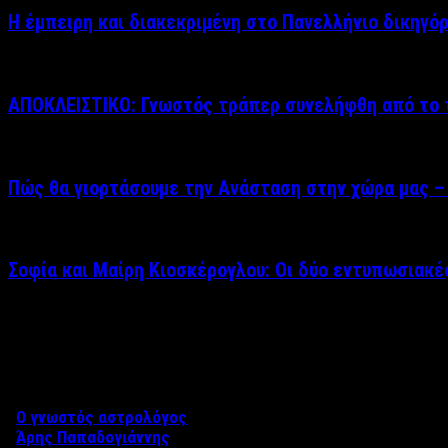
Η έμπειρη και διακεκριμένη στο Πανελλήνιο δικηγό
ΑΠΟΚΛΕΙΣΤΙΚΟ: Γνωστός τράπερ συνελήφθη από το τ
Πώς θα γιορτάσουμε την Ανάσταση στην χώρα μας – 
Σοφία και Μαίρη Κιοσκέρογλου: Οι δύο εντυπωσιακ
Δείτε επίσης
Ο γνωστός αστρολόγος
Άρης Παπαδογιάννης