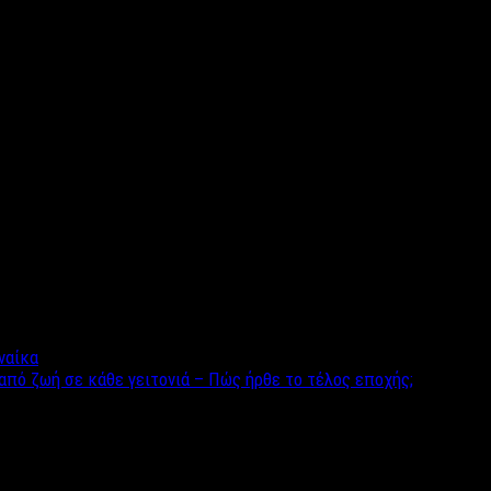
ύζικη τη σημερινή μέρα συνεχίζεται.
ώς 12 είναι οι μήνες, οι ώρες της μέρας και της νύχτας και τα ζώ
 πέθανε λίγο αφότου τοποθέτησε ένα δικό του άγαλμα δίπλ
χριστο και τα δημιουργήματα του διαβόλου,
ενώ στα ταρώ η 
ι μια αρνητική χροιά,
καθώς όταν θέλουμε να πούμε ότι μια σειρ
υναίκα
από ζωή σε κάθε γειτονιά – Πώς ήρθε το τέλος εποχής;