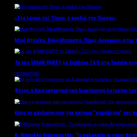
«Στο λευκό της Τήνου, η καρδιά του Πύργου»
Μιμή Ντενίση, Βάνα Μπάρμπα, Πάρις Αμοργινός στην
Το νέο SPANK PARTY το Σάββατο 23/5 στο Temple στο
DECORATION
Φέτος η Χριστουγεννιάτικη διακόσμηση λατρεύει το
Κάνε το μπαλκόνι σου τον επίγειο “παράδεισο” της 
Β. Μπουλάς διακοσμητής: ‘Το καλοκαίρι οι γάμοι θα γ