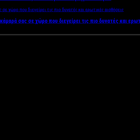
κάμαρά σας σε χώρο που διεγείρει τις πιο δυνατές και ερω
 γρουσούζικη ημέρα; Δεισιδαιμο
ρουσούζικη. Δεισιδαιμονίες, προλήψεις και αστικοί μύθοι έχουν τ
λωση της Κωνσταντινούπλης.
Στις 29 Μαΐου 1453 η Πόλη παραδ
 γρουσούζικος αριθμός 13!
 της ό,τι πιο δυσοίωνο είναι ότι Τρίτη και 13 του 1204 οι