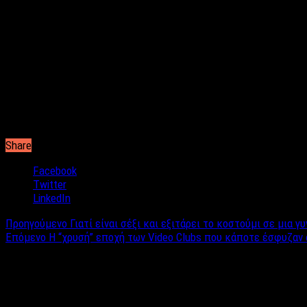
Και η λίστα των απανταχού προληπτικών για το τι κάνει γρουσο
Για παράδειγμα.
Το 13 χαλάει την…. «τελειότητα» του 12,
καθ
Λέγεται επίσης ότι ο βασιλιάς
Φίλιππος ο Β΄ της Μακεδονίας
Ακόμα το
13ο κεφάλαιο της Αποκάλυψης μιλάει για τον Αντί
Όσο για την ημέρα Τρίτη; Για πολλούς
η συγκεκριμένη μέρα έχε
Γι’ αυτό λέμε «τρίτωσε το κακό».
Share
Facebook
Twitter
LinkedIn
Προηγούμενο
Γιατί είναι σέξι και εξιτάρει το κοστούμι σε μια γ
Επόμενο
Η “χρυσή” εποχή των Video Clubs που κάποτε έσφυζαν 
Σχετικά άρθρα