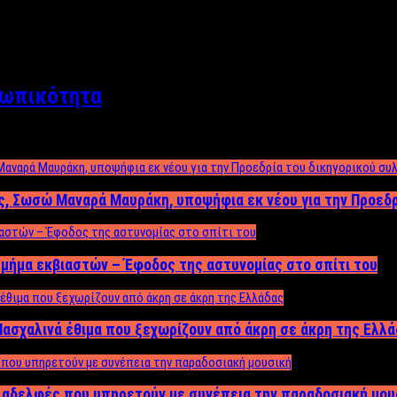
σωπικότητα
ος, Σωσώ Μαναρά Μαυράκη, υποψήφια εκ νέου για την Προεδ
μήμα εκβιαστών – Έφοδος της αστυνομίας στο σπίτι του
ασχαλινά έθιμα που ξεχωρίζουν από άκρη σε άκρη της Ελλ
ς αδελφές που υπηρετούν με συνέπεια την παραδοσιακή μου