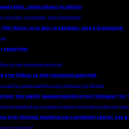
δανικό αλλά… κάπου μπορεί να χαλάσει
; Πώς θέλεις να σε βρει το καλοκαίρι, μόνη ή δεσμευμένη;
ης καραντίνας
υ στην Εύβοια, σε έναν προορισμό μαγευτικό
ίατρος που χαρίζει όμορφα χαμόγελα στους διάσημους της 
του στην ελληνική παράδοση και ο μοναδικός ράφτης που φ