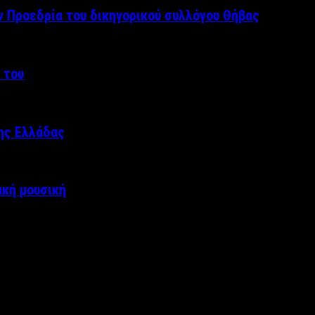
ν Προεδρία του δικηγορικού συλλόγου Θήβας
 του
της Ελλάδας
ακή μουσική