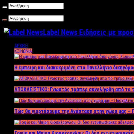
Παρασκευή , 07/08/2026
Label News Ειδήσεις με προ
ΑΡΧΙΚΗ
ΚΟΙΝΩΝΙΑ
Η έμπειρη και διακεκριμένη στο Πανελλήνιο δικηγόρ
ΑΠΟΚΛΕΙΣΤΙΚΟ: Γνωστός τράπερ συνελήφθη από το τ
Πώς θα γιορτάσουμε την Ανάσταση στην χώρα μας – Π
Σοφία και Μαίρη Κιοσκέρογλου: Οι δύο εντυπωσιακέ