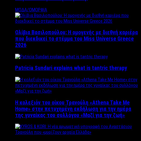
ΜΟΔΑ/ΟΜΟΡΦΙΑ
Ολίβια Βασιλοπούλου: Η ομογενής με διεθνή καριέρα
που διεκδικεί το στέμμα του Miss Universe Greece
2026
Patricia Sundari explains what is tantric therapy
Η κολεξιόν του οίκου Τρανούλη «Athena Take Me
Home» στην πετυχημένη εκδήλωση για την ημέρα
της γυναίκας του συλλόγου «Μαζί για την ζωή»