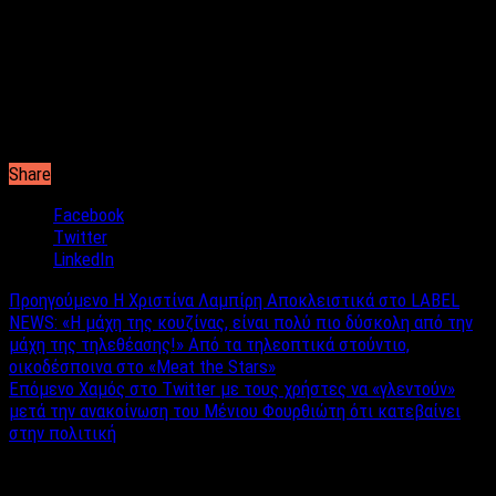
μπορούσε να το χαρακτηρίσει κανείς, σαν ένα νέο είδος ενός
party ρεφενέ. Ο καθένας φέρνει και κάτι δικό του. Άλλος το
αλκοόλ, άλλος έχει το αμάξι που θα μεταφέρει την παρέα στην
παραλία και άλλος τα συνοδευτικά. Τα έξοδα είναι σχεδόν
μηδενικά. Τα έσοδα όμως, είναι πολύ περισσότερα. Οι παρέες
νικούν την ξέφρενη διασκέδαση και το καλοκαίρι ίσως φέτος
να θυμίζει σαν σκηνή από ρομαντική ταινία του Hollywood.
Share
Facebook
Twitter
LinkedIn
Προηγούμενο
Η Χριστίνα Λαμπίρη Αποκλειστικά στο LABEL
NEWS: «Η μάχη της κουζίνας, είναι πολύ πιο δύσκολη από την
μάχη της τηλεθέασης!» Aπό τα τηλεοπτικά στούντιο,
οικοδέσποινα στο «Meat the Stars»
Επόμενο
Χαμός στο Twitter με τους χρήστες να «γλεντούν»
μετά την ανακοίνωση του Μένιου Φουρθιώτη ότι κατεβαίνει
στην πολιτική
Σχετικά άρθρα