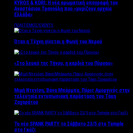
KYROS & KORI: Η νέα αρωματική υπογραφή του
Αναστάσιου Τρανούλη που «μυρίζουν αρχαία
Ελλάδα»
ΠΟΛΙΤΙΣΜΟΣ/EVENTS
Όταν η Τέχνη γίνεται η Φωνή του Νερού
«Στο λευκό της Τήνου, η καρδιά του Πύργου»
Μιμή Ντενίση, Βάνα Μπάρμπα, Πάρις Αμοργινός στην
τελευταία εντυπωσιακή παράσταση του Τάκη
Ζαχαράτου
Το νέο SPANK PARTY το Σάββατο 23/5 στο Temple
στο Γκάζι