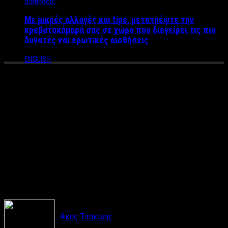
Με μικρές αλλαγές και tips, μετατρέψτε την
κρεβατοκάμαρά σας σε χώρο που διεγείρει τις πιο
δυνατές και ερωτικές αισθήσεις
ENGLISH
Όπως παλιά – Οι νέοι
αποφεύγουν τα clubs και οι
βραδιές στην παραλία
γίνονται η νέα μόδα στην
νυχτερινή διασκέδαση
Άκης Τσακίρης