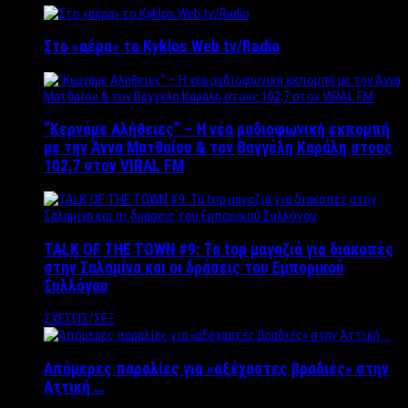
Στο «αέρα» το Kyklos Web tv/Radio
“Kερνάμε Αλήθειες” – Η νέα ραδιοφωνική εκπομπή
με την Άννα Ματθαίου & τον Βαγγέλη Καράλη στους
102,7 στον VIRAL FM
TALK OF THE TOWN #9: Τα top μαγαζιά για διακοπές
στην Σαλαμίνα και οι δράσεις του Εμπορικού
Συλλόγου
ΣΧΕΣΕΙΣ/ΣΕΞ
Απόμερες παραλίες για «αξέχαστες βραδιές» στην
Αττική …