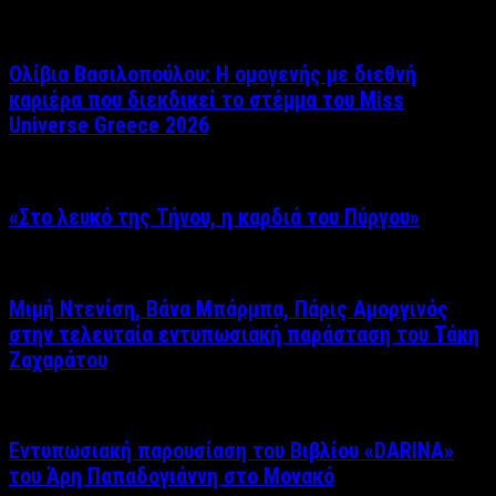
Ολίβια Βασιλοπούλου: Η ομογενής με διεθνή
καριέρα που διεκδικεί το στέμμα του Miss
Universe Greece 2026
«Στο λευκό της Τήνου, η καρδιά του Πύργου»
Μιμή Ντενίση, Βάνα Μπάρμπα, Πάρις Αμοργινός
στην τελευταία εντυπωσιακή παράσταση του Τάκη
Ζαχαράτου
Εντυπωσιακή παρουσίαση του Βιβλίου «DARINA»
του Άρη Παπαδογιάννη στο Μονακό