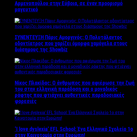
Αρμενοπούλου στην Εύβοια, σε έναν προορισμό
μαγευτικό
ΣΥΝΕΝΤΕΥΞΗ Πάρις Αμοργινός: O Πολυτάλαντος
οδοντίατρος που χαρίζει όμορφα χαμόγελα στους
διάσημους της Showbiz
Νίκος Πλακίδας: O άνθρωπος που αφιέρωσε την ζωή
του στην ελληνική παράδοση και ο μοναδικός
ράφτης που φτιάχνει αυθεντικές παραδοσιακές
φορεσιές
‘Ι love dyslexia’ EFL School: Ένα Ελληνικό Σχολείo 1ο
στην Καινοτομία στην Ευρώπη!