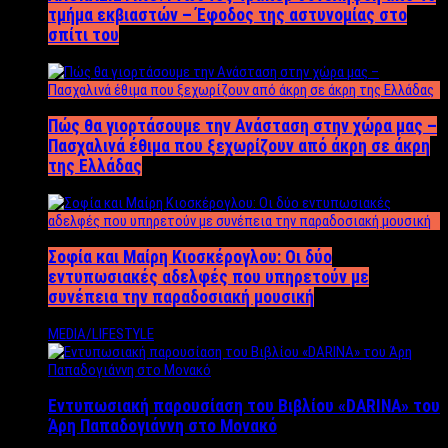
τμήμα εκβιαστών – Έφοδος της αστυνομίας στο
σπίτι του
Πώς θα γιορτάσουμε την Ανάσταση στην χώρα μας –
Πασχαλινά έθιμα που ξεχωρίζουν από άκρη σε άκρη
της Ελλάδας
Σοφία και Μαίρη Κιοσκέρογλου: Οι δύο
εντυπωσιακές αδελφές που υπηρετούν με
συνέπεια την παραδοσιακή μουσική
MEDIA/LIFESTYLE
Εντυπωσιακή παρουσίαση του Βιβλίου «DARINA» του
Άρη Παπαδογιάννη στο Μονακό