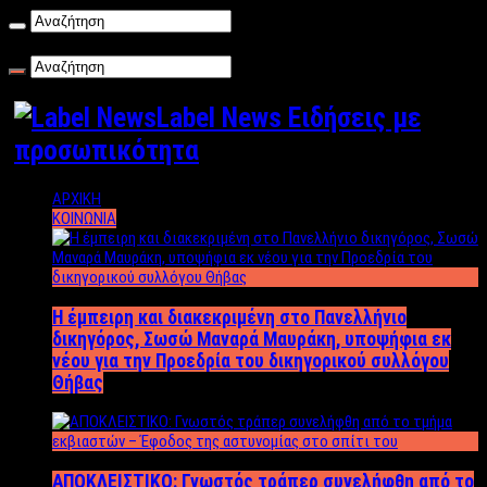
Πέμπτη , 06/08/2026
Label News Ειδήσεις με
προσωπικότητα
ΑΡΧΙΚΗ
ΚΟΙΝΩΝΙΑ
Η έμπειρη και διακεκριμένη στο Πανελλήνιο
δικηγόρος, Σωσώ Μαναρά Μαυράκη, υποψήφια εκ
νέου για την Προεδρία του δικηγορικού συλλόγου
Θήβας
ΑΠΟΚΛΕΙΣΤΙΚΟ: Γνωστός τράπερ συνελήφθη από το