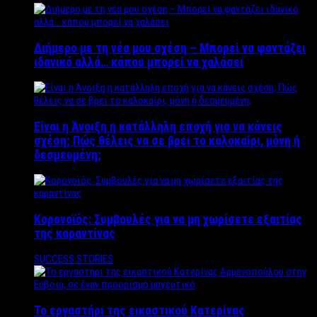
Διήμερο με τη νέα μου σχέση – Μπορεί να φαντάζει
ιδανικό αλλά… κάπου μπορεί να χαλάσει
Είναι η Άνοιξη η κατάλληλη εποχή για να κάνεις
σχέση; Πώς θέλεις να σε βρει το καλοκαίρι, μόνη ή
δεσμευμένη;
Κορονοϊός: Συμβουλές για να μη χωρίσετε εξαιτίας
της καραντίνας
SUCCESS STORIES
Το εργαστήρι της εικαστικού Κατερίνας