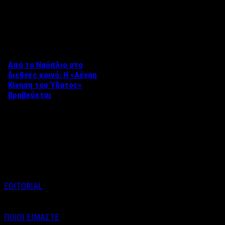
Δείτε επίσης
Από το Ναύπλιο στο
διεθνές κοινό: Η «Αέναη
Κίνηση του Ύδατος»
βραβεύεται
Στο πλαίσιο του 8ου Διεθνούς
Φεστιβάλ Κινηματογράφου
Ναυπλίου «ΓΕΦΥΡΕΣ», το
ντοκιμαντέρ «Η Αέναη Κίνηση
του …
EDITORIAL
ΠΟΙΟΙ ΕΙΜΑΣΤΕ