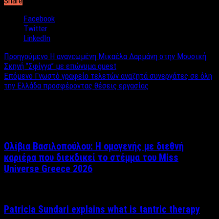
Share
Facebook
Twitter
LinkedIn
Προηγούμενο
Η ανανεωμένη Μικαέλα Δαρμάνη στην Μουσική
Σκηνή ‘’Σφίγγα’’ με επώνυμα guest
Επόμενο
Γνωστό γραφείο τελετών αναζητά συνεργάτες σε όλη
την Ελλάδα προσφέροντας θέσεις εργασίας
Σχετικά άρθρα
Ολίβια Βασιλοπούλου: Η ομογενής με διεθνή
καριέρα που διεκδικεί το στέμμα του Miss
Universe Greece 2026
Patricia Sundari explains what is tantric therapy