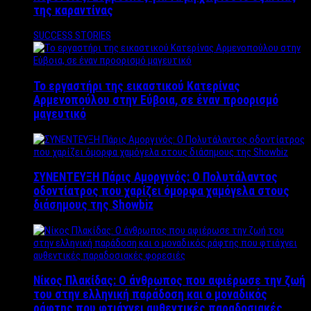
της καραντίνας
SUCCESS STORIES
Το εργαστήρι της εικαστικού Κατερίνας
Αρμενοπούλου στην Εύβοια, σε έναν προορισμό
μαγευτικό
ΣΥΝΕΝΤΕΥΞΗ Πάρις Αμοργινός: O Πολυτάλαντος
οδοντίατρος που χαρίζει όμορφα χαμόγελα στους
διάσημους της Showbiz
Νίκος Πλακίδας: O άνθρωπος που αφιέρωσε την ζωή
του στην ελληνική παράδοση και ο μοναδικός
ράφτης που φτιάχνει αυθεντικές παραδοσιακές