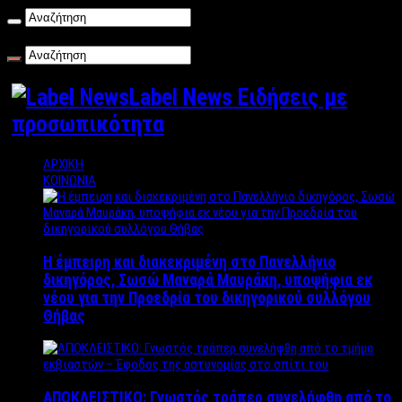
Παρασκευή , 07/08/2026
Label News Ειδήσεις με
προσωπικότητα
ΑΡΧΙΚΗ
ΚΟΙΝΩΝΙΑ
Η έμπειρη και διακεκριμένη στο Πανελλήνιο
δικηγόρος, Σωσώ Μαναρά Μαυράκη, υποψήφια εκ
νέου για την Προεδρία του δικηγορικού συλλόγου
Θήβας
ΑΠΟΚΛΕΙΣΤΙΚΟ: Γνωστός τράπερ συνελήφθη από το