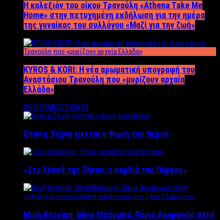
Η κολεξιόν του οίκου Τρανούλη «Athena Take Me
Home» στην πετυχημένη εκδήλωση για την ημέρα
της γυναίκας του συλλόγου «Μαζί για την ζωή»
KYROS & KORI: Η νέα αρωματική υπογραφή του
Αναστάσιου Τρανούλη που «μυρίζουν αρχαία
Ελλάδα»
ΠΟΛΙΤΙΣΜΟΣ/EVENTS
Όταν η Τέχνη γίνεται η Φωνή του Νερού
«Στο λευκό της Τήνου, η καρδιά του Πύργου»
Μιμή Ντενίση, Βάνα Μπάρμπα, Πάρις Αμοργινός στην