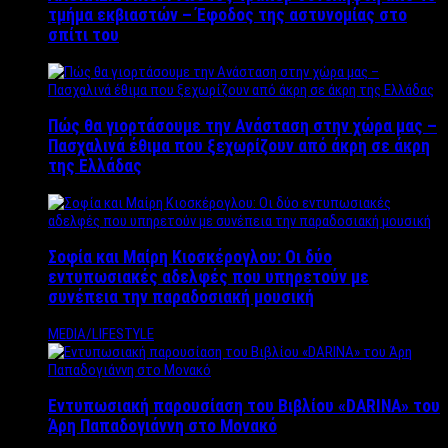
τμήμα εκβιαστών – Έφοδος της αστυνομίας στο
σπίτι του
Πώς θα γιορτάσουμε την Ανάσταση στην χώρα μας –
Πασχαλινά έθιμα που ξεχωρίζουν από άκρη σε άκρη
της Ελλάδας
Σοφία και Μαίρη Κιοσκέρογλου: Οι δύο
εντυπωσιακές αδελφές που υπηρετούν με
συνέπεια την παραδοσιακή μουσική
MEDIA/LIFESTYLE
Εντυπωσιακή παρουσίαση του Βιβλίου «DARINA» του
Άρη Παπαδογιάννη στο Μονακό