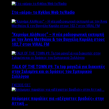
Στο «αέρα» το Kyklos Web tv/Radio
“Kερνάμε Αλήθειες” – Η νέα ραδιοφωνική εκπομπή
με την Άννα Ματθαίου & τον Βαγγέλη Καράλη στους
102,7 στον VIRAL FM
TALK OF THE TOWN #9: Τα top μαγαζιά για διακοπές
στην Σαλαμίνα και οι δράσεις του Εμπορικού
Συλλόγου
ΣΧΕΣΕΙΣ/ΣΕΞ
Απόμερες παραλίες για «αξέχαστες βραδιές» στην
Αττική …