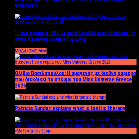
φορεσιές
‘Ι love dyslexia’ EFL School: Ένα Ελληνικό Σχολείo 1ο
στην Καινοτομία στην Ευρώπη!
ΜΟΔΑ/ΟΜΟΡΦΙΑ
Ολίβια Βασιλοπούλου: Η ομογενής με διεθνή καριέρα
που διεκδικεί το στέμμα του Miss Universe Greece
2026
Patricia Sundari explains what is tantric therapy