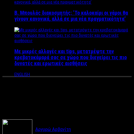
Β. Μπουλάς διακοσμητής: ‘Το καλοκαίρι οι γάμοι θα
γίνουν κανονικά, αλλά σε μια νέα πραγματικότητα’
Με μικρές αλλαγές και tips, μετατρέψτε την
κρεβατοκάμαρά σας σε χώρο που διεγείρει τις πιο
δυνατές και ερωτικές αισθήσεις
ENGLISH
10 ιδέες για να τολμήσετε τις
φούστες με τούλι
Αργυρώ Αρβανίτη