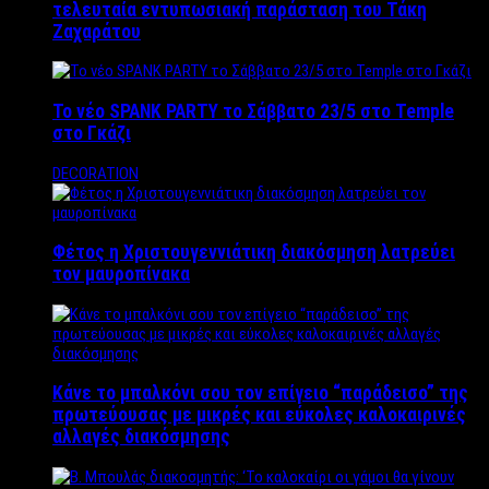
τελευταία εντυπωσιακή παράσταση του Τάκη
Ζαχαράτου
Το νέο SPANK PARTY το Σάββατο 23/5 στο Temple
στο Γκάζι
DECORATION
Φέτος η Χριστουγεννιάτικη διακόσμηση λατρεύει
τον μαυροπίνακα
Κάνε το μπαλκόνι σου τον επίγειο “παράδεισο” της
πρωτεύουσας με μικρές και εύκολες καλοκαιρινές
αλλαγές διακόσμησης