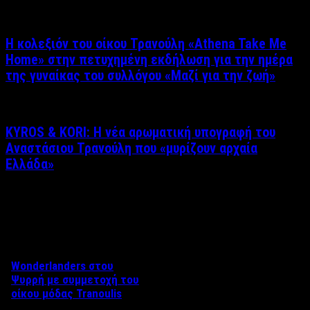
Η κολεξιόν του οίκου Τρανούλη «Athena Take Me
Home» στην πετυχημένη εκδήλωση για την ημέρα
της γυναίκας του συλλόγου «Μαζί για την ζωή»
KYROS & KORI: Η νέα αρωματική υπογραφή του
Αναστάσιου Τρανούλη που «μυρίζουν αρχαία
Ελλάδα»
Δείτε επίσης
Wonderlanders στου
Ψυρρή με συμμετοχή του
οίκου μόδας Tranoulis