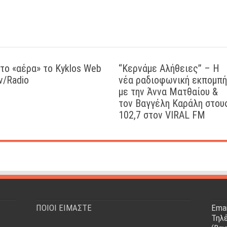
το «αέρα» το Kyklos Web
“Kερνάμε Αλήθειες” – Η
v/Radio
νέα ραδιοφωνική εκπομπή
με την Άννα Ματθαίου &
τον Βαγγέλη Καράλη στου
102,7 στον VIRAL FM
ΠΟΙΟΙ ΕΙΜΑΣΤΕ
Emai
Τηλέ