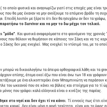
( το οποίο φυσικά και αναγνωρίζω γιατί στις εποχές μας είναι τ
υς που θα μας έκαναν να μην ανοίξουμε το επόμενο βράδυ τη συχν
a. Επειδή λοιπόν με ξέρετε ότι δεν θα ησυχάσω αν δεν τα γράψω,
α παρατήσω το
Survivor
και να μην το δω μέχρι τον τελικό.
ει “μόδα”
. Και φυσικά αναφερόμαστε στο φαινόμενο της χρονιάς “
νους που θέλουν να θυμήσουν σε κάποιες τον Σάκη και να τις κερ
ο Σάκης δεν μας ενοχλεί. Μας ενοχλεί το ντύσιμό του, με το οποί
εν μπορώ να δικαιολογήσω τα άπειρα ορθογραφικά λάθη και τα gree
άρχουν επίσης, άτομα εκεί έξω που είναι άνω των 18 και γράφουν
ετάξουμε με ένα ελικοπτεράκι έναν Μπαμπινιώτη να περάσουν κα
λε του ωκεανού που σε κάνει να βάλεις και στοίχημα για το τί ώ
 ο μόνος που γράφει καλά ελληνικά είναι ο κινέζος της παρέας.
ηκε στο νησί και δεν έχει τί να κάνει
. Τί εννοείς πως έτσι εί
ίγεται καρφί. Δεν είναι μόνο η αργή ταχύτητα, είναι και το ύφος 