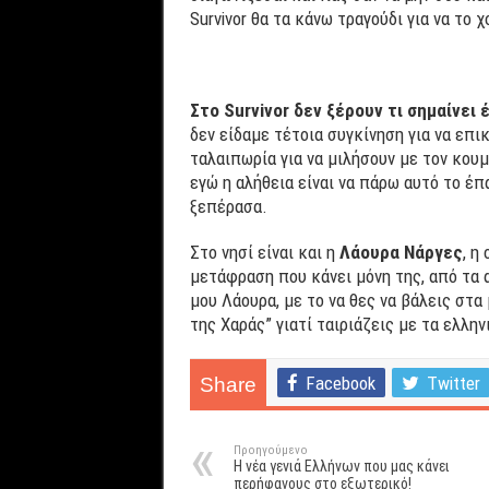
Survivor θα τα κάνω τραγούδι για να το 
Στο
Survivor
δεν ξέρουν τι σημαίνει 
δεν είδαμε τέτοια συγκίνηση για να επι
ταλαιπωρία για να μιλήσουν με τον κου
εγώ η αλήθεια είναι να πάρω αυτό το έπ
ξεπέρασα.
Στο νησί είναι και η
Λάουρα Νάργες
, η
μετάφραση που κάνει μόνη της, από τα α
μου Λάουρα, με το να θες να βάλεις στα
της Χαράς” γιατί ταιριάζεις με τα ελλη
Facebook
Twitter
Share
Προηγούμενο
Η νέα γενιά Ελλήνων που μας κάνει
περήφανους στο εξωτερικό!