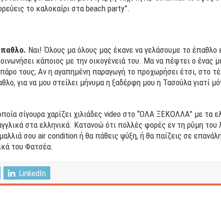
χορεύεις το καλοκαίρι στα beach party”.
έπαθλο.
Ναι! Όλους μα όλους μας έκανε να γελάσουμε το έπαθλο ε
κοινωνήσει κάποιος με την οικογένειά του. Μα να πέφτει ο ένας μ
μπάρο τους; Αν η αγαπημένη παραγωγή το προχωρήσει έτσι, στο τέ
αθλο, για να μου στείλει μήνυμα η ξαδέρφη μου η Τασούλα γιατί μό
 οποία σίγουρα χαρίζει χιλιάδες video στο “ΟΛΑ ΞΕΚΟΛΛΑ” με τα ε
γγλικά στα ελληνικά. Κατανοώ ότι πολλές φορές εν τη ρύμη του λ
 μαλλιά σου air condition ή θα πάθεις ψύξη, ή θα παίζεις σε επαν
νικά του Φατσέα.
LinkedIn