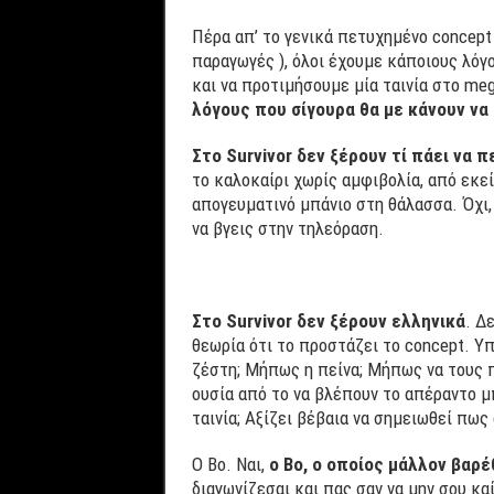
Πέρα απ’ το γενικά πετυχημένο concept 
παραγωγές ), όλοι έχουμε κάποιους λόγο
και να προτιμήσουμε μία ταινία στο meg
λόγους που σίγουρα θα με κάνουν ν
Στο
Survivor
δεν ξέρουν τί πάει να π
το καλοκαίρι χωρίς αμφιβολία, από εκεί
απογευματινό μπάνιο στη θάλασσα. Όχι, 
να βγεις στην τηλεόραση.
Στο
Survivor
δεν ξέρουν ελληνικά
. Δ
θεωρία ότι το προστάζει το concept. Υπ
ζέστη; Μήπως η πείνα; Μήπως να τους π
ουσία από το να βλέπουν το απέραντο μπ
ταινία; Αξίζει βέβαια να σημειωθεί πως
O Βο. Ναι,
ο
Bo
, ο οποίος μάλλον βαρέθ
διαγωνίζεσαι και πας σαν να μην σου κα