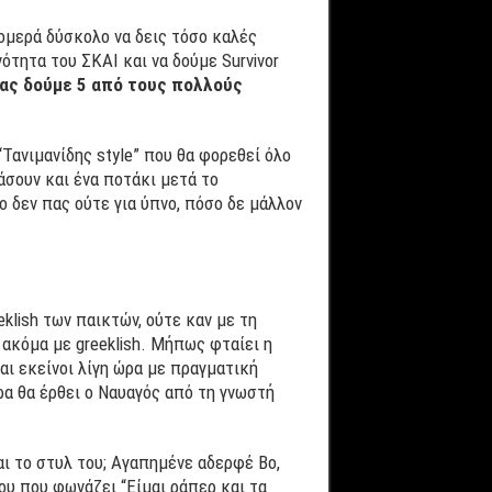
ρομερά δύσκολο να δεις τόσο καλές
ότητα του ΣΚΑΙ και να δούμε Survivor
ας δούμε 5 από τους πολλούς
Τανιμανίδης style” που θα φορεθεί όλο
άσουν και ένα ποτάκι μετά το
ο δεν πας ούτε για ύπνο, πόσο δε μάλλον
klish των παικτών, ούτε καν με τη
 ακόμα με greeklish. Μήπως φταίει η
ι εκείνοι λίγη ώρα με πραγματική
ρα θα έρθει ο Ναυαγός από τη γνωστή
ναι το στυλ του; Αγαπημένε αδερφέ Bo,
σου που φωνάζει “Είμαι ράπερ και τα