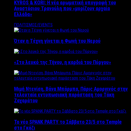
KYROS & KORI: Η νέα αρωματική υπογραφή του
Αναστάσιου Τρανούλη που «μυρίζουν αρχαία
Ελλάδα»
ΠΟΛΙΤΙΣΜΟΣ/EVENTS
Όταν η Τέχνη γίνεται η Φωνή του Νερού
«Στο λευκό της Τήνου, η καρδιά του Πύργου»
Μιμή Ντενίση, Βάνα Μπάρμπα, Πάρις Αμοργινός στην
τελευταία εντυπωσιακή παράσταση του Τάκη
Ζαχαράτου
Το νέο SPANK PARTY το Σάββατο 23/5 στο Temple
στο Γκάζι