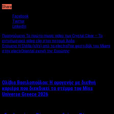
Share
Facebook
Twitter
LinkedIn
Προηγούμενο
Το πρώτο music video των Crystal Clear – Το
εντυπωσιακό video clip στον ποταμό Άρδα
Επόμενο
Η Stélla (sVs) από τα electroPop φεστιβάλ του Miami
στην electrOriental σκηνή της Ευρώπης
Σχετικά άρθρα
Ολίβια Βασιλοπούλου: Η ομογενής με διεθνή
καριέρα που διεκδικεί το στέμμα του Miss
Universe Greece 2026