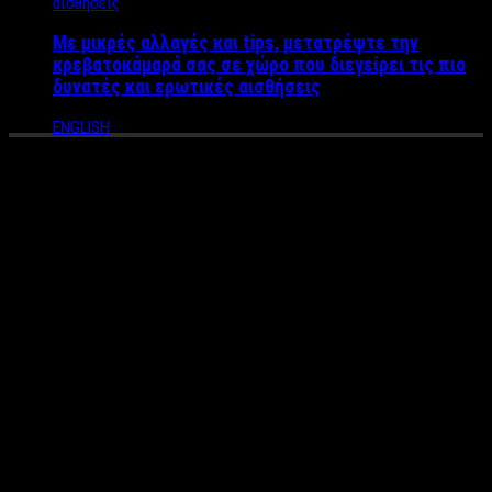
Με μικρές αλλαγές και tips, μετατρέψτε την
κρεβατοκάμαρά σας σε χώρο που διεγείρει τις πιο
δυνατές και ερωτικές αισθήσεις
ENGLISH
540 παιδιά σε ανάγκη στήριξε
το 2021 η Ένωση «Μαζί για το
Παιδί» μέσω του
προγράμματος σίτισης
Η Ένωση «Μαζί για το Παιδί» το 2021
στήριξε
540
παιδιά
από
250
οικογένειες
οι οποίες βιώνουν φτώχεια και
κοινωνικό αποκλεισμό.
Μέσω του προγράμματος σίτισης της το «Μαζί για το Παιδί»
παρείχε τα απαραίτητα για τα μέλη των οικογενειών καθώς και