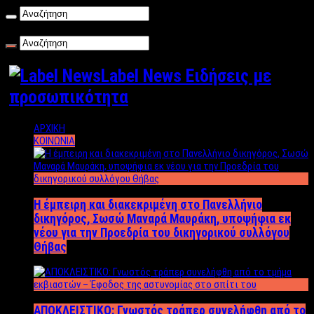
Σάββατο , 08/08/2026
Label News Ειδήσεις με
προσωπικότητα
ΑΡΧΙΚΗ
ΚΟΙΝΩΝΙΑ
Η έμπειρη και διακεκριμένη στο Πανελλήνιο
δικηγόρος, Σωσώ Μαναρά Μαυράκη, υποψήφια εκ
νέου για την Προεδρία του δικηγορικού συλλόγου
Θήβας
ΑΠΟΚΛΕΙΣΤΙΚΟ: Γνωστός τράπερ συνελήφθη από το