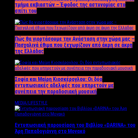
τμήμα εκβιαστών – Έφοδος της αστυνομίας στο
σπίτι του
Πώς θα γιορτάσουμε την Ανάσταση στην χώρα μας –
Πασχαλινά έθιμα που ξεχωρίζουν από άκρη σε άκρη
της Ελλάδας
Σοφία και Μαίρη Κιοσκέρογλου: Οι δύο
εντυπωσιακές αδελφές που υπηρετούν με
συνέπεια την παραδοσιακή μουσική
MEDIA/LIFESTYLE
Εντυπωσιακή παρουσίαση του Βιβλίου «DARINA» του
Άρη Παπαδογιάννη στο Μονακό