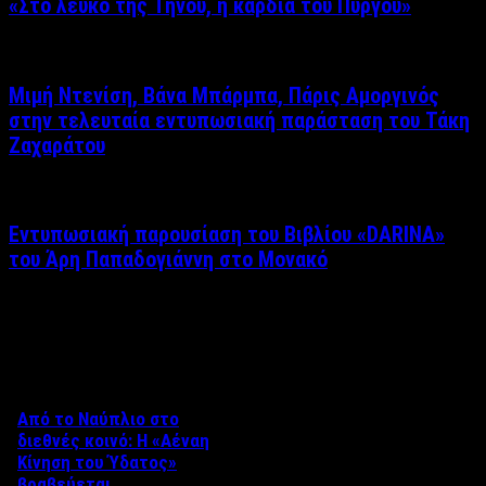
«Στο λευκό της Τήνου, η καρδιά του Πύργου»
Μιμή Ντενίση, Βάνα Μπάρμπα, Πάρις Αμοργινός
στην τελευταία εντυπωσιακή παράσταση του Τάκη
Ζαχαράτου
Εντυπωσιακή παρουσίαση του Βιβλίου «DARINA»
του Άρη Παπαδογιάννη στο Μονακό
Δείτε επίσης
Από το Ναύπλιο στο
διεθνές κοινό: Η «Αέναη
Κίνηση του Ύδατος»
βραβεύεται