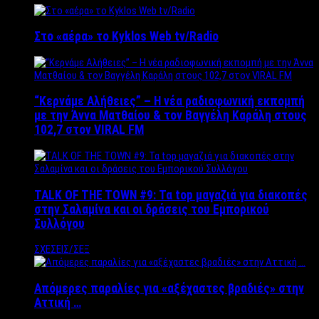
Στο «αέρα» το Kyklos Web tv/Radio
“Kερνάμε Αλήθειες” – Η νέα ραδιοφωνική εκπομπή
με την Άννα Ματθαίου & τον Βαγγέλη Καράλη στους
102,7 στον VIRAL FM
TALK OF THE TOWN #9: Τα top μαγαζιά για διακοπές
στην Σαλαμίνα και οι δράσεις του Εμπορικού
Συλλόγου
ΣΧΕΣΕΙΣ/ΣΕΞ
Απόμερες παραλίες για «αξέχαστες βραδιές» στην
Αττική …