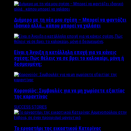
Διήμερο με τη νέα μου σχέση – Μπορεί να φαντάζει
ιδανικό αλλά… κάπου μπορεί να χαλάσει
Είναι η Άνοιξη η κατάλληλη εποχή για να κάνεις
σχέση; Πώς θέλεις να σε βρει το καλοκαίρι, μόνη ή
δεσμευμένη;
Κορονοϊός: Συμβουλές για να μη χωρίσετε εξαιτίας
της καραντίνας
SUCCESS STORIES
Το εργαστήρι της εικαστικού Κατερίνας