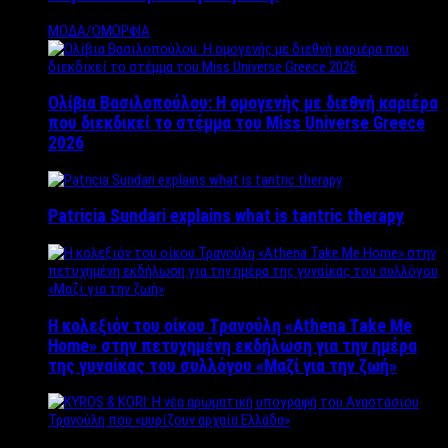
ΜΟΔΑ/ΟΜΟΡΦΙΑ
Ολίβια Βασιλοπούλου: Η ομογενής με διεθνή καριέρα
που διεκδικεί το στέμμα του Miss Universe Greece
2026
Patricia Sundari explains what is tantric therapy
Η κολεξιόν του οίκου Τρανούλη «Athena Take Me
Home» στην πετυχημένη εκδήλωση για την ημέρα
της γυναίκας του συλλόγου «Μαζί για την ζωή»