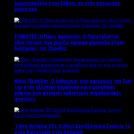
Αρμενοπούλου στην Εύβοια, σε έναν προορισμό
μαγευτικό
ΣΥΝΕΝΤΕΥΞΗ Πάρις Αμοργινός: O Πολυτάλαντος
οδοντίατρος που χαρίζει όμορφα χαμόγελα στους
διάσημους της Showbiz
Νίκος Πλακίδας: O άνθρωπος που αφιέρωσε την ζωή
του στην ελληνική παράδοση και ο μοναδικός
ράφτης που φτιάχνει αυθεντικές παραδοσιακές
φορεσιές
‘Ι love dyslexia’ EFL School: Ένα Ελληνικό Σχολείo 1ο
στην Καινοτομία στην Ευρώπη!