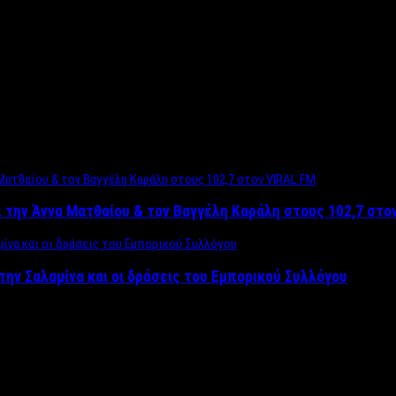
 την Άννα Ματθαίου & τον Βαγγέλη Καράλη στους 102,7 στο
την Σαλαμίνα και οι δράσεις του Εμπορικού Συλλόγου