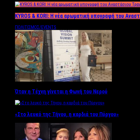
KYROS & KORI: Η νέα αρωματική υπογραφή του Αναστ
ΠΟΛΙΤΙΣΜΟΣ/EVENTS
Όταν η Τέχνη γίνεται η Φωνή του Νερού
«Στο λευκό της Τήνου, η καρδιά του Πύργου»