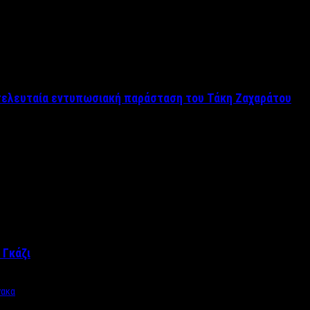
 τελευταία εντυπωσιακή παράσταση του Τάκη Ζαχαράτου
 Γκάζι