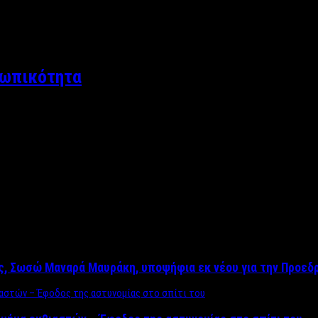
σωπικότητα
ος, Σωσώ Μαναρά Μαυράκη, υποψήφια εκ νέου για την Προεδ