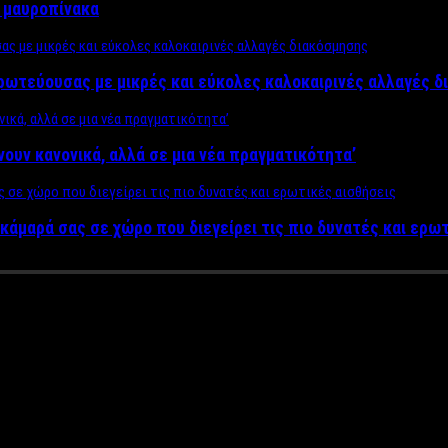
ν μαυροπίνακα
πρωτεύουσας με μικρές και εύκολες καλοκαιρινές αλλαγές 
ίνουν κανονικά, αλλά σε μια νέα πραγματικότητα’
κάμαρά σας σε χώρο που διεγείρει τις πιο δυνατές και ερω
ολα και ευχάριστα – Από τον Pe