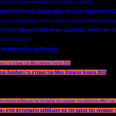
ίατρος που χαρίζει όμορφα χαμόγελα στους διάσημους της 
του στην ελληνική παράδοση και ο μοναδικός ράφτης που φ
ο στην Καινοτομία στην Ευρώπη!
που διεκδικεί το στέμμα του Miss Universe Greece 2026
e» στην πετυχημένη εκδήλωση για την ημέρα της γυναίκας τ