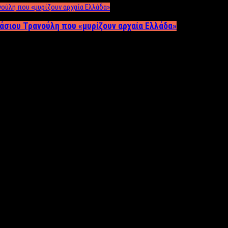
άσιου Τρανούλη που «μυρίζουν αρχαία Ελλάδα»