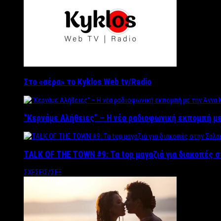
Στο «αέρα» το Kyklos Web tv/Radio
“Kερνάμε Αλήθειες” – Η νέα ραδιοφωνική εκπομπή με
TALK OF THE TOWN #9: Τα top μαγαζιά για διακοπές σ
ΣΧΕΣΕΙΣ/ΣΕΞ