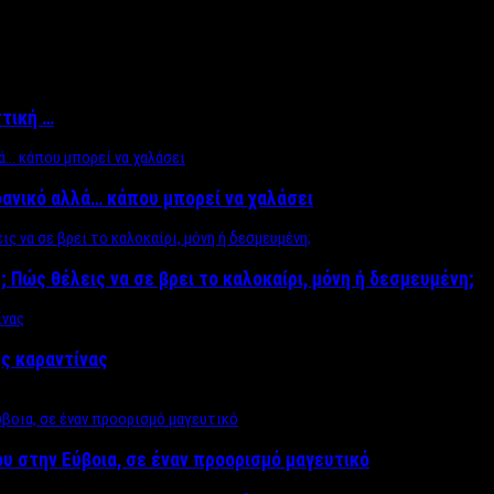
ττική …
δανικό αλλά… κάπου μπορεί να χαλάσει
; Πώς θέλεις να σε βρει το καλοκαίρι, μόνη ή δεσμευμένη;
ης καραντίνας
υ στην Εύβοια, σε έναν προορισμό μαγευτικό