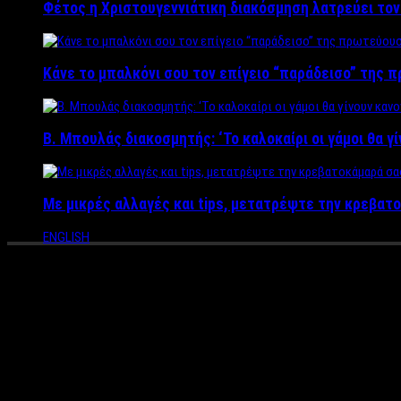
Φέτος η Χριστουγεννιάτικη διακόσμηση λατρεύει το
Κάνε το μπαλκόνι σου τον επίγειο “παράδεισο” της 
Β. Μπουλάς διακοσμητής: ‘Το καλοκαίρι οι γάμοι θα γ
Με μικρές αλλαγές και tips, μετατρέψτε την κρεβατο
ENGLISH
Κάψε λίπος στην Παραλία, εύκ
Βροντζάκη (VIDEO)
Μάνος Βροντζάκης – Personal Trainer
ΚΑΨΕ ΛΙΠΟΣ ΣΤΗΝ ΠΑΡΑΛΙΑ!