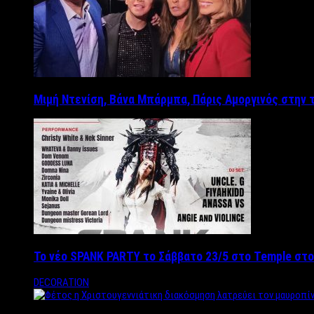
Μιμή Ντενίση, Βάνα Μπάρμπα, Πάρις Αμοργινός στην
Το νέο SPANK PARTY το Σάββατο 23/5 στο Temple στο
DECORATION