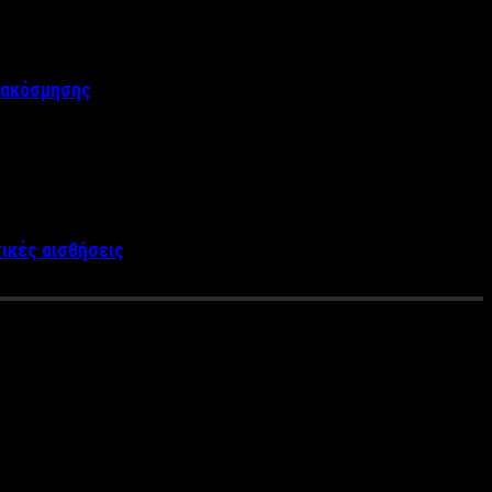
διακόσμησης
τικές αισθήσεις
rsonal Trainer Μάνο