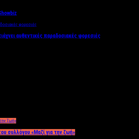
Showbiz
τιάχνει αυθεντικές παραδοσιακές φορεσιές
ου συλλόγου «Μαζί για την ζωή»