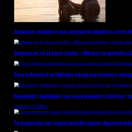
Απόμερες παραλίες για «αξέχαστες βραδιές» στην Α
Διήμερο με τη νέα μου σχέση – Μπορεί να φαντάζει ι
Είναι η Άνοιξη η κατάλληλη εποχή για να κάνεις σχέση
Κορονοϊός: Συμβουλές για να μη χωρίσετε εξαιτίας τ
SUCCESS STORIES
Το εργαστήρι της εικαστικού Κατερίνας Αρμενοπούλο