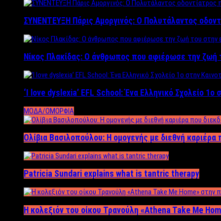
ΣΥΝΕΝΤΕΥΞΗ Πάρις Αμοργινός: O Πολυτάλαντος οδοντ
Νίκος Πλακίδας: O άνθρωπος που αφιέρωσε την ζωή 
‘Ι love dyslexia’ EFL School: Ένα Ελληνικό Σχολείo 1
ΜΟΔΑ/ΟΜΟΡΦΙΑ
Ολίβια Βασιλοπούλου: Η ομογενής με διεθνή καριέρα 
Patricia Sundari explains what is tantric therapy
Η κολεξιόν του οίκου Τρανούλη «Athena Take Me Hom