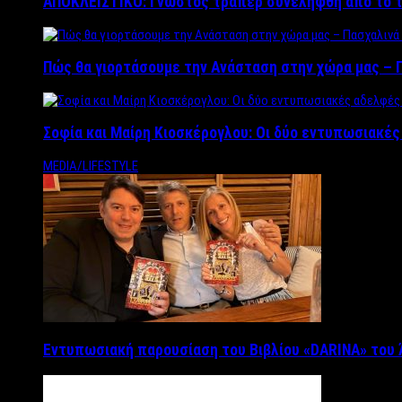
ΑΠΟΚΛΕΙΣΤΙΚΟ: Γνωστός τράπερ συνελήφθη από το τ
Πώς θα γιορτάσουμε την Ανάσταση στην χώρα μας – Π
Σοφία και Μαίρη Κιοσκέρογλου: Οι δύο εντυπωσιακέ
MEDIA/LIFESTYLE
Εντυπωσιακή παρουσίαση του Βιβλίου «DARINA» του 