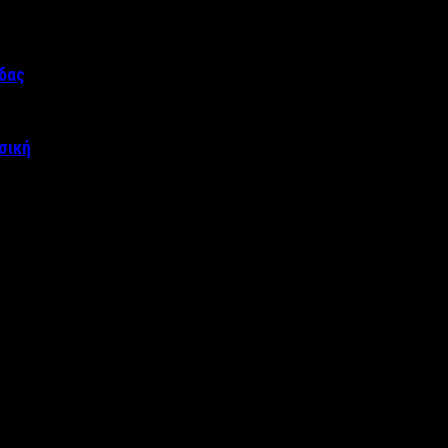
άδας
σική