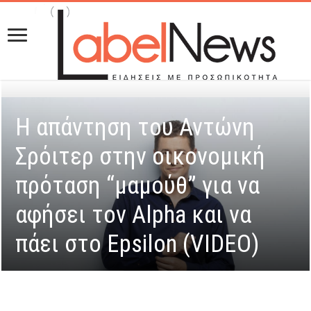
Η απάντηση του Αντώνη
Σρόιτερ στην οικονομική
πρόταση “μαμούθ” για να
αφήσει τον Alpha και να
πάει στο Epsilon (VIDEO)