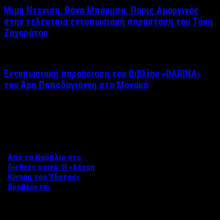
Μιμή Ντενίση, Βάνα Μπάρμπα, Πάρις Αμοργινός
στην τελευταία εντυπωσιακή παράσταση του Τάκη
Ζαχαράτου
Εντυπωσιακή παρουσίαση του Βιβλίου «DARINA»
του Άρη Παπαδογιάννη στο Μονακό
Δείτε επίσης
Από το Ναύπλιο στο
διεθνές κοινό: Η «Αέναη
Κίνηση του Ύδατος»
βραβεύεται
Στο πλαίσιο του 8ου Διεθνούς
Φεστιβάλ Κινηματογράφου