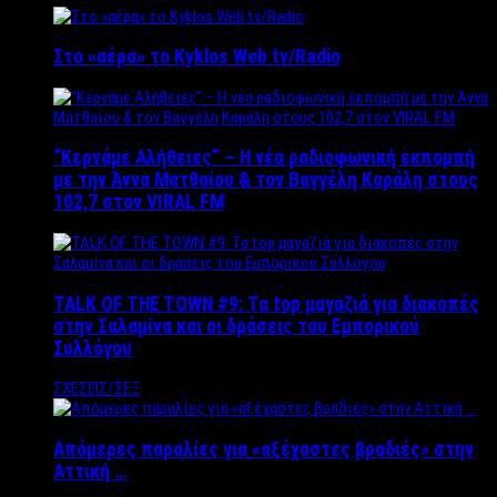
Στο «αέρα» το Kyklos Web tv/Radio
“Kερνάμε Αλήθειες” – Η νέα ραδιοφωνική εκπομπή
με την Άννα Ματθαίου & τον Βαγγέλη Καράλη στους
102,7 στον VIRAL FM
TALK OF THE TOWN #9: Τα top μαγαζιά για διακοπές
στην Σαλαμίνα και οι δράσεις του Εμπορικού
Συλλόγου
ΣΧΕΣΕΙΣ/ΣΕΞ
Απόμερες παραλίες για «αξέχαστες βραδιές» στην
Αττική …