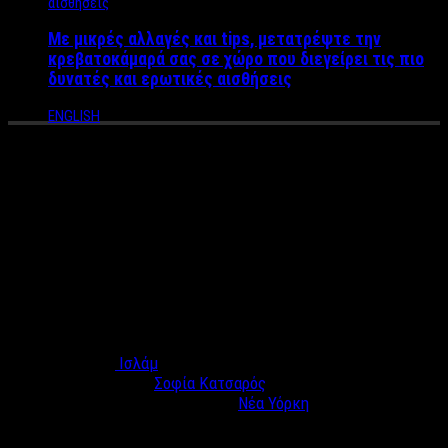
Με μικρές αλλαγές και tips, μετατρέψτε την
κρεβατοκάμαρά σας σε χώρο που διεγείρει τις πιο
δυνατές και ερωτικές αισθήσεις
ENGLISH
Aιχμάλωτη του Ισλάμ
Eλληνίδα τραγουδίστρια! Το
μαρτύριο της Σοφίας
Κατσαρός και η απόδραση
Όσα εξομολογείται η τραγουδίστρια
που έζησε την
αιχμαλωσία του
Ισλάμ
στα χέρια του μουσουλμάνου άντρα της
είναι σοκαριστικά! Η
Σοφία Κατσαρός
, μισή Ελληνίδα και
μισή
Κολομβιανή
, γεννήθηκε στη
Νέα Υόρκη
και σε ηλικία 10
ετών μετακόμισε στην Ελλάδα, καταφέρνοντας με
την
προσωπικότητα και τη φωνή της
να κατακτήσει τα