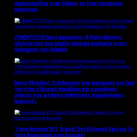
Αρμενοπούλου στην Εύβοια, σε έναν προορισμό
μαγευτικό
ΣΥΝΕΝΤΕΥΞΗ Πάρις Αμοργινός: O Πολυτάλαντος
οδοντίατρος που χαρίζει όμορφα χαμόγελα στους
διάσημους της Showbiz
Νίκος Πλακίδας: O άνθρωπος που αφιέρωσε την ζωή
του στην ελληνική παράδοση και ο μοναδικός
ράφτης που φτιάχνει αυθεντικές παραδοσιακές
φορεσιές
‘Ι love dyslexia’ EFL School: Ένα Ελληνικό Σχολείo 1ο
στην Καινοτομία στην Ευρώπη!