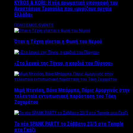
KYROS & KORI: Η νέα αρωματική υπογραφή του
Αναστάσιου Τρανούλη που «μυρίζουν αρχαία
Ελλάδα»
ΠΟΛΙΤΙΣΜΟΣ/EVENTS
Όταν η Τέχνη γίνεται η Φωνή του Νερού
«Στο λευκό της Τήνου, η καρδιά του Πύργου»
Μιμή Ντενίση, Βάνα Μπάρμπα, Πάρις Αμοργινός στην
τελευταία εντυπωσιακή παράσταση του Τάκη
Ζαχαράτου
Το νέο SPANK PARTY το Σάββατο 23/5 στο Temple
στο Γκάζι