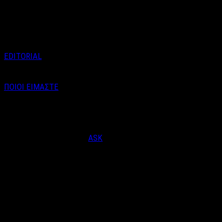
Ναυπλίου «ΓΕΦΥΡΕΣ», το
ντοκιμαντέρ «Η Αέναη Κίνηση
του …
EDITORIAL
ΠΟΙΟΙ ΕΙΜΑΣΤΕ
Email : info@labelnews.gr
Τηλέφωνο : 6998712903
(Βαγγέλης Καράλης - Αρχισυντάκτης)
Designed & Developed by
ASK
© Copyright 2026, LabelNews - All Rights Reserved