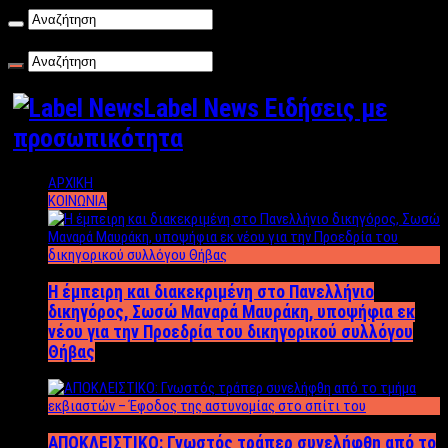
Σάββατο , 08/08/2026
Label News Ειδήσεις με
προσωπικότητα
ΑΡΧΙΚΗ
ΚΟΙΝΩΝΙΑ
Η έμπειρη και διακεκριμένη στο Πανελλήνιο
δικηγόρος, Σωσώ Μαναρά Μαυράκη, υποψήφια εκ
νέου για την Προεδρία του δικηγορικού συλλόγου
Θήβας
ΑΠΟΚΛΕΙΣΤΙΚΟ: Γνωστός τράπερ συνελήφθη από το