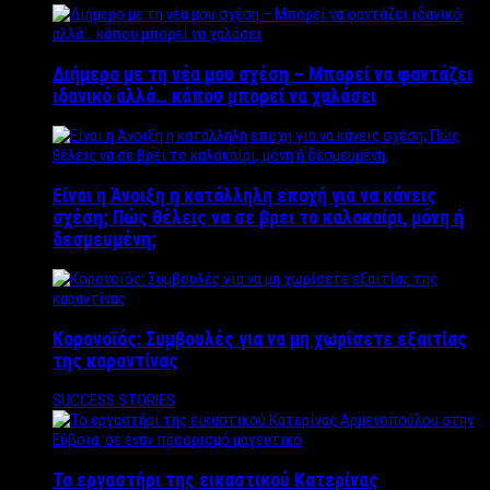
Διήμερο με τη νέα μου σχέση – Μπορεί να φαντάζει
ιδανικό αλλά… κάπου μπορεί να χαλάσει
Είναι η Άνοιξη η κατάλληλη εποχή για να κάνεις
σχέση; Πώς θέλεις να σε βρει το καλοκαίρι, μόνη ή
δεσμευμένη;
Κορονοϊός: Συμβουλές για να μη χωρίσετε εξαιτίας
της καραντίνας
SUCCESS STORIES
Το εργαστήρι της εικαστικού Κατερίνας