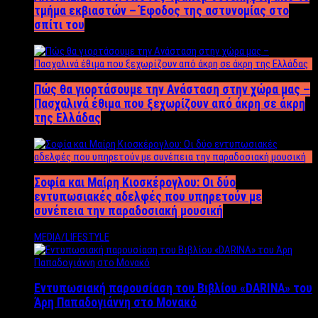
τμήμα εκβιαστών – Έφοδος της αστυνομίας στο
σπίτι του
Πώς θα γιορτάσουμε την Ανάσταση στην χώρα μας –
Πασχαλινά έθιμα που ξεχωρίζουν από άκρη σε άκρη
της Ελλάδας
Σοφία και Μαίρη Κιοσκέρογλου: Οι δύο
εντυπωσιακές αδελφές που υπηρετούν με
συνέπεια την παραδοσιακή μουσική
MEDIA/LIFESTYLE
Εντυπωσιακή παρουσίαση του Βιβλίου «DARINA» του
Άρη Παπαδογιάννη στο Μονακό