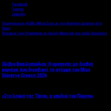
Facebook
Twitter
LinkedIn
Προηγούμενο
«Κάθε Μέρα Σεφ με τον Βαγγέλη Δρίσκα» στο
Open
Επόμενο
Live Streaming με Λαϊκή Μουσική και πολύ Χαμόγελο
Σχετικά άρθρα
Ολίβια Βασιλοπούλου: Η ομογενής με διεθνή
καριέρα που διεκδικεί το στέμμα του Miss
Universe Greece 2026
«Στο λευκό της Τήνου, η καρδιά του Πύργου»