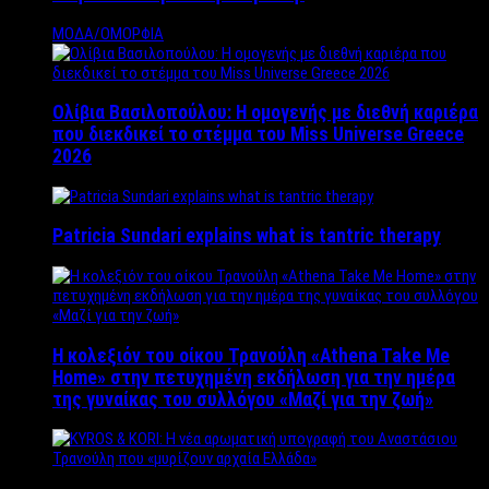
ΜΟΔΑ/ΟΜΟΡΦΙΑ
Ολίβια Βασιλοπούλου: Η ομογενής με διεθνή καριέρα
που διεκδικεί το στέμμα του Miss Universe Greece
2026
Patricia Sundari explains what is tantric therapy
Η κολεξιόν του οίκου Τρανούλη «Athena Take Me
Home» στην πετυχημένη εκδήλωση για την ημέρα
της γυναίκας του συλλόγου «Μαζί για την ζωή»