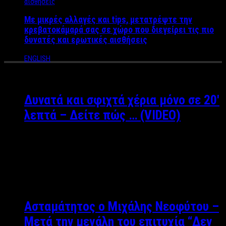
Με μικρές αλλαγές και tips, μετατρέψτε την
κρεβατοκάμαρά σας σε χώρο που διεγείρει τις πιο
δυνατές και ερωτικές αισθήσεις
ENGLISH
Δυνατά και σφιχτά χέρια μόνο σε 20′
λεπτά – Δείτε πώς … (VIDEO)
Μάνος Βροντζάκης: Personal Trainer
Facebook: Μanos Vrontzakis Instagram:
ManosVrontzakis Πας στο γυμ…
Ασταμάτητος ο Μιχάλης Νεοφύτου –
Μετά την μεγάλη του επιτυχία “Δεν