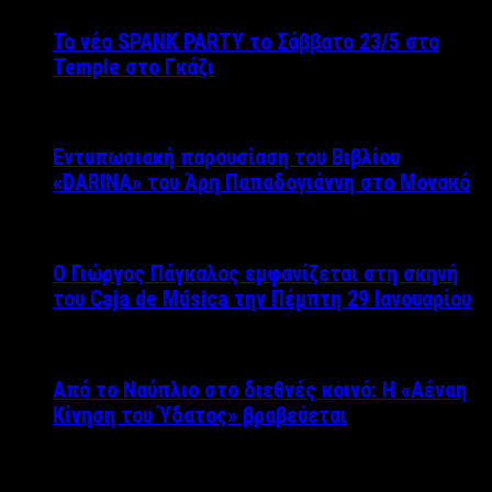
Το νέο SPANK PARTY το Σάββατο 23/5 στο
Temple στο Γκάζι
Εντυπωσιακή παρουσίαση του Βιβλίου
«DARINA» του Άρη Παπαδογιάννη στο Μονακό
Ο Γιώργος Πάγκαλος εμφανίζεται στη σκηνή
του Caja de Música την Πέμπτη 29 Ιανουαρίου
Από το Ναύπλιο στο διεθνές κοινό: Η «Αέναη
Κίνηση του Ύδατος» βραβεύεται