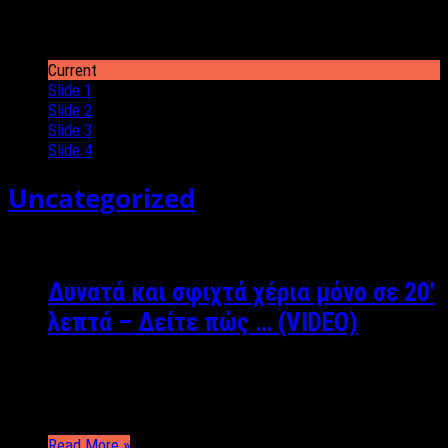
Φωτογραφίες: Βασίλης Ζάκκας Είναι από τους
ηθοποιούς που μ…
Current
Slide 1
Slide 2
Slide 3
Slide 4
Uncategorized
Δυνατά και σφιχτά χέρια μόνο σε 20′
λεπτά – Δείτε πώς … (VIDEO)
Μάνος Βροντζάκης: Personal Trainer Facebook: Μanos
Vrontzakis Instagram: ManosVrontzakis Πας στο
γυμναστήριο και εκεί που …
Read More »