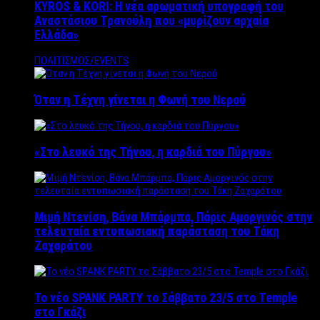
KYROS & KORI: Η νέα αρωματική υπογραφή του
Αναστάσιου Τρανούλη που «μυρίζουν αρχαία
Ελλάδα»
ΠΟΛΙΤΙΣΜΟΣ/EVENTS
Όταν η Τέχνη γίνεται η Φωνή του Νερού
«Στο λευκό της Τήνου, η καρδιά του Πύργου»
Μιμή Ντενίση, Βάνα Μπάρμπα, Πάρις Αμοργινός στην
τελευταία εντυπωσιακή παράσταση του Τάκη
Ζαχαράτου
Το νέο SPANK PARTY το Σάββατο 23/5 στο Temple
στο Γκάζι