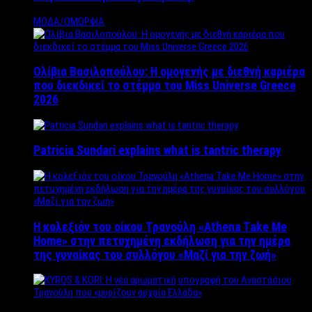
ΜΟΔΑ/ΟΜΟΡΦΙΑ
Ολίβια Βασιλοπούλου: Η ομογενής με διεθνή καριέρα
που διεκδικεί το στέμμα του Miss Universe Greece
2026
Patricia Sundari explains what is tantric therapy
Η κολεξιόν του οίκου Τρανούλη «Athena Take Me
Home» στην πετυχημένη εκδήλωση για την ημέρα
της γυναίκας του συλλόγου «Μαζί για την ζωή»