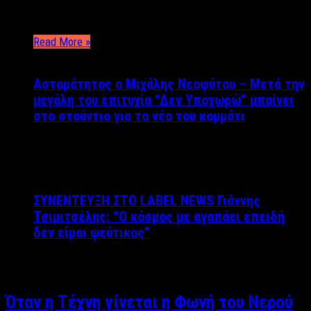
Vrontzakis Instagram: ManosVrontzakis Πας στο
γυμναστήριο και εκεί που …
Read More »
Ασταμάτητος ο Μιχάλης Νεοφύτου – Μετά την
μεγάλη του επιτυχία “Δεν Υποχωρώ” μπαίνει
στο στούντιο για το νέο του κομμάτι
ΣΥΝΕΝΤΕΥΞΗ ΣΤΟ LABEL NEWS Γιάννης
Τσιμιτσέλης: “O κόσμος με αγαπάει επειδή
δεν είμαι ψεύτικος”
Recent Posts
Όταν η Τέχνη γίνεται η Φωνή του Νερού