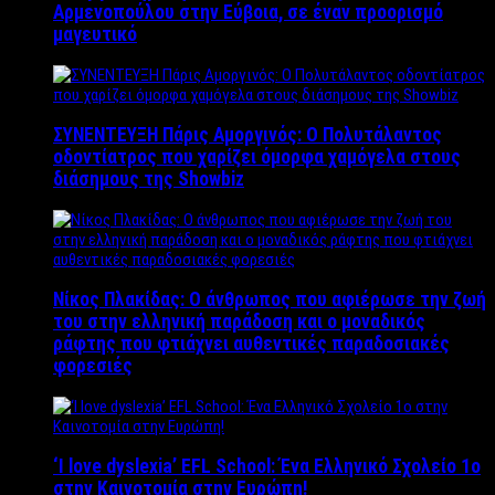
Αρμενοπούλου στην Εύβοια, σε έναν προορισμό
μαγευτικό
ΣΥΝΕΝΤΕΥΞΗ Πάρις Αμοργινός: O Πολυτάλαντος
οδοντίατρος που χαρίζει όμορφα χαμόγελα στους
διάσημους της Showbiz
Νίκος Πλακίδας: O άνθρωπος που αφιέρωσε την ζωή
του στην ελληνική παράδοση και ο μοναδικός
ράφτης που φτιάχνει αυθεντικές παραδοσιακές
φορεσιές
‘Ι love dyslexia’ EFL School: Ένα Ελληνικό Σχολείo 1ο
στην Καινοτομία στην Ευρώπη!