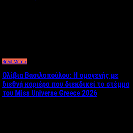
Μια σημαντική διεθνή διάκριση απέσπασε η εικαστικός και
φοιτήτρια της Σχολής Καλών Τεχνών Τήνου, Ιωάννα Ιωαννίδη, η
οποία κατέκτησε το Πρώτο Διεθνές Βραβείο στην κατηγορία
Ταινία Μικρού Μήκους του Διεθνούς Πανοράματος Τεχνών
2025, ανάμεσα σε συμμετοχές δημιουργών από 87 χώρες, με
έργο αφιερωμένο στο παγκόσμιο θέμα «Το Νερό, το Στοιχείο …
Read More »
Ολίβια Βασιλοπούλου: Η ομογενής με
διεθνή καριέρα που διεκδικεί το στέμμα
του Miss Universe Greece 2026
Με φυσική ομορφιά, διεθνή εμπειρία και ένα ισχυρό
ακαδημαϊκό υπόβαθρο, η Ολίβια Βασιλοπούλου αποτελεί μία
από τις πιο ξεχωριστές παρουσίες των Miss Universe Greece