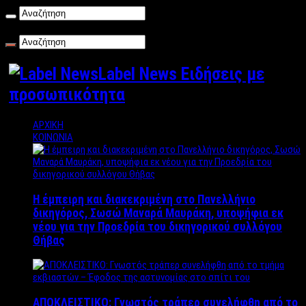
Σάββατο , 08/08/2026
Label News Ειδήσεις με
προσωπικότητα
ΑΡΧΙΚΗ
ΚΟΙΝΩΝΙΑ
Η έμπειρη και διακεκριμένη στο Πανελλήνιο
δικηγόρος, Σωσώ Μαναρά Μαυράκη, υποψήφια εκ
νέου για την Προεδρία του δικηγορικού συλλόγου
Θήβας
ΑΠΟΚΛΕΙΣΤΙΚΟ: Γνωστός τράπερ συνελήφθη από το