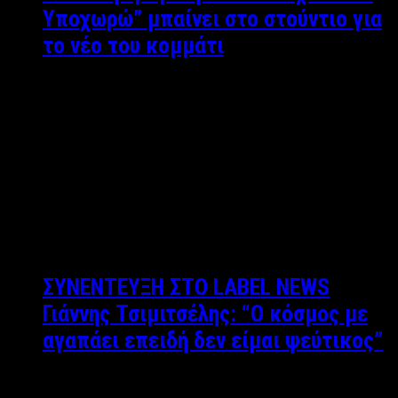
Υποχωρώ” μπαίνει στο στούντιο για
το νέο του κομμάτι
Στην ποιο δημιουργική φάση της ζωής του
βρίσκεται ο ανερχόμενος τραγουδιστής
Μιχάλης Νεοφύτου. Το τ…
Άκης Τσακίρης Γιώργος Μαντάς Φωτεινή
Πανάβου Αργυρώ Αρβανίτη Βαγγέλης Καράλης
Ήρια Καρποδίνη …
ΣΥΝΕΝΤΕΥΞΗ ΣΤΟ LABEL NEWS
Γιάννης Τσιμιτσέλης: “O κόσμος με
αγαπάει επειδή δεν είμαι ψεύτικος”
Γιώργος Μαντάς Συνέντευξη: Γιώργος Μαντάς