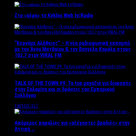
Στο «αέρα» το Kyklos Web tv/Radio
“Kερνάμε Αλήθειες” – Η νέα ραδιοφωνική εκπομπή
με την Άννα Ματθαίου & τον Βαγγέλη Καράλη στους
102,7 στον VIRAL FM
TALK OF THE TOWN #9: Τα top μαγαζιά για διακοπές
στην Σαλαμίνα και οι δράσεις του Εμπορικού
Συλλόγου
ΣΧΕΣΕΙΣ/ΣΕΞ
Απόμερες παραλίες για «αξέχαστες βραδιές» στην
Αττική …