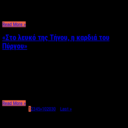
2026, που πραγματοποιούνται υπό την αιγίδα του θεσμού
ομορφιάς GS Hellas. Η συμμετοχή της σηματοδοτεί ένα νέο και
σημαντικό κεφάλαιο στην πορεία της, καθώς διεκδικεί τον …
Read More »
«Στο λευκό της Τήνου, η καρδιά του
Πύργου»
Ένα αφιέρωμα στον Πύργο της Τήνου μέσα από τη ματιά της
Ιωάννας Ιωαννίδη …εκεί όπου το μάρμαρο, το φως και η μνήμη
γίνονται τέχνη… Υπάρχουν τόποι που δεν τους γνωρίζεις μόνο
περπατώντας τους. Τους αισθάνεσαι. Τους κουβαλάς μαζί σου,
γιατί κάτι από το φως, την ησυχία και την ατμόσφαιρά τους …
Read More »
Page 1 of 819
1
2
3
4
5
»
10
20
30
...
Last »
ΤΕΛΕΥΤΑΙΑ ΝΕΑ