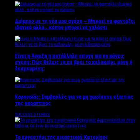
Διήμερο με τη νέα μου σχέση – Μπορεί να φαντάζει
ιδανικό αλλά… κάπου μπορεί να χαλάσει
Είναι η Άνοιξη η κατάλληλη εποχή για να κάνεις
σχέση; Πώς θέλεις να σε βρει το καλοκαίρι, μόνη ή
δεσμευμένη;
Κορονοϊός: Συμβουλές για να μη χωρίσετε εξαιτίας
της καραντίνας
SUCCESS STORIES
Το εργαστήρι της εικαστικού Κατερίνας