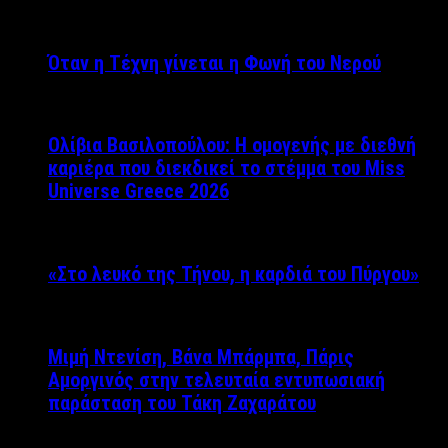
Όταν η Τέχνη γίνεται η Φωνή του Νερού
Ολίβια Βασιλοπούλου: Η ομογενής με διεθνή
καριέρα που διεκδικεί το στέμμα του Miss
Universe Greece 2026
«Στο λευκό της Τήνου, η καρδιά του Πύργου»
Μιμή Ντενίση, Βάνα Μπάρμπα, Πάρις
Αμοργινός στην τελευταία εντυπωσιακή
παράσταση του Τάκη Ζαχαράτου