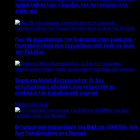
τμήμα εκβιαστών – Έφοδος της αστυνομίας στο
σπίτι του
Πώς θα γιορτάσουμε την Ανάσταση στην χώρα μας –
Πασχαλινά έθιμα που ξεχωρίζουν από άκρη σε άκρη
της Ελλάδας
Σοφία και Μαίρη Κιοσκέρογλου: Οι δύο
εντυπωσιακές αδελφές που υπηρετούν με
συνέπεια την παραδοσιακή μουσική
MEDIA/LIFESTYLE
Εντυπωσιακή παρουσίαση του Βιβλίου «DARINA» του
Άρη Παπαδογιάννη στο Μονακό