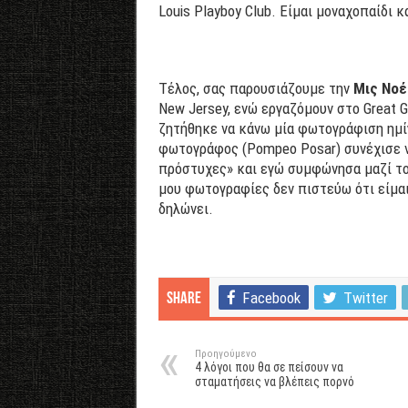
Louis Playboy Club. Είμαι μοναχοπαίδι κ
Τέλος, σας παρουσιάζουμε την
Μις Νοέ
New Jersey, ενώ εργαζόμουν στο Great G
ζητήθηκε να κάνω μία φωτογράφιση ημίγ
φωτογράφος (Pompeo Posar) συνέχισε να
πρόστυχες» και εγώ συμφώνησα μαζί το
μου φωτογραφίες δεν πιστεύω ότι είμαι
δηλώνει.
Facebook
Twitter
Share
Προηγούμενο
4 λόγοι που θα σε πείσουν να
σταματήσεις να βλέπεις πορνό