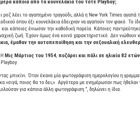
μερα κάποια από τα κουνελάκια του τότε Playboy;
ι ροζ λέει το αγαπημένο τραγούδι, αλλά η New York Times αγαπά το
ιοδικού όπου έξι κουνελάκια έδειχναν να αγαπούν τον φακό. Το ί
 και κάποιες ένιωσαν την καθοδική πορεία. Κάποιες παντρεύτηκα
οναχική ζωή. Έχουν όμως ένα κοινό χαρακτηριστικό. Δεν νιώθουν 
κια, έμαθαν την αυτοπεποίθηση και την σεξουαλική ελευθε
 Η
Μις Μάρτιος του 1954
,
ποζάρει και πάλι σε ηλικία 82 ετών
Playboy.
ώντας μπικίνι. Όταν έκανα μία φωτογράφιση ημερολογίου η γραμμα
κα «σιγά, ποιος θα το δει;». Αργότερα με ενημέρωσαν πως ήθελα
μιλούσαν για κάποια άλλη φωτογράφιση.”, δηλώνει η ίδια.