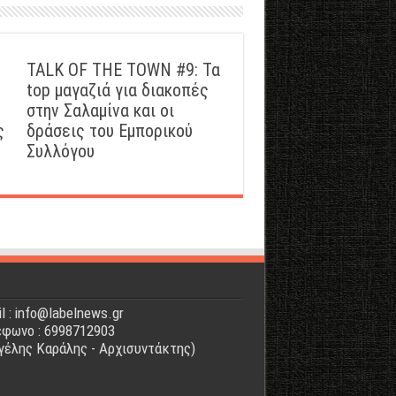
TALK OF THE TOWN #9: Τα
top μαγαζιά για διακοπές
στην Σαλαμίνα και οι
ς
δράσεις του Εμπορικού
Συλλόγου
l : info@labelnews.gr
φωνο : 6998712903
γέλης Καράλης - Αρχισυντάκτης)