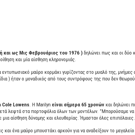
τή και ως Μις Φεβρουάριος του 1976 )
δηλώνει πως και οι δύο κ
οίθηση και μία αίσθηση κληρονομιάς.
να εντυπωσιακό μαύρο κορμάκι γυρίζοντας στο μυαλό της, μνήμες
ίδια ) ήταν ο μοναδικός από τους συντρόφους της που δεν θεωρού
n Cole Lowens
. Η Marilyn
είναι σήμερα 65 χρονών
και δηλώνει π
κετά λεφτά στα πορτοφόλια όλων των μοντέλων. ”Μπορούσαμε να 
ε μια αίσθηση δύναμης και ελευθερίας. Ήμασταν όλες επιπόλαιες.
ς και ένα μαύρο μπουστάκι αρκούν για να αναδείξουν το μεγαλείο