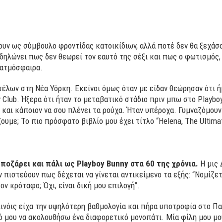
ζουν ως σύμβουλο φροντίδας κατοικίδιων, αλλά ποτέ δεν θα ξεχά
α δηλώνει πως δεν θεωρεί τον εαυτό της σέξι και πως ο φωτισμός,
 ατμόσφαιρα.
τέλων στη Νέα Υόρκη. Εκείνοι όμως όταν με είδαν θεώρησαν ότι ή
 Club. Ήξερα ότι ήταν το μεταβατικό στάδιο πριν μπω στο Playboy
 και κάποιον να σου πλένει τα ρούχα. Ήταν υπέροχα. Γυμναζόμουν
ζουμε; Το πιο πρόσφατο βιβλίο μου έχει τίτλο “Helena, The Ultimat
,
ποζάρει και πάλι ως Playboy Bunny στα 60 της χρόνια.
Η μις 
 πιστεύουν πως δέχεται να γίνεται αντικείμενο τα εξής: “Νομίζε
ν κρόταφο; Όχι, είναι δική μου επιλογή”.
ινόις είχα την υψηλότερη βαθμολογία και πήρα υποτροφία στο Παν
ό μου να ακολουθήσω ένα διαφορετικό μονοπάτι. Μία φίλη μου μο