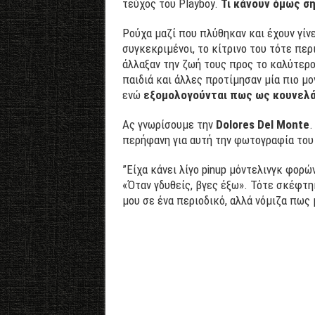
τεύχος του Playboy.
Τι κάνουν όμως σή
Ρούχα μαζί που πλύθηκαν και έχουν γίνε
συγκεκριμένοι, το κίτρινο του τότε περ
άλλαξαν την ζωή τους προς το καλύτερο
παιδιά και άλλες προτίμησαν μία πιο μ
ενώ
εξομολογούνται πως ως κουνελά
Ας γνωρίσουμε την
Dolores Del Monte
.
περήφανη για αυτή την φωτογραφία του 
”Είχα κάνει λίγο pinup μόντελινγκ φορ
«Όταν γδυθείς, βγες έξω». Τότε σκέφτη
μου σε ένα περιοδικό, αλλά νόμιζα πως 