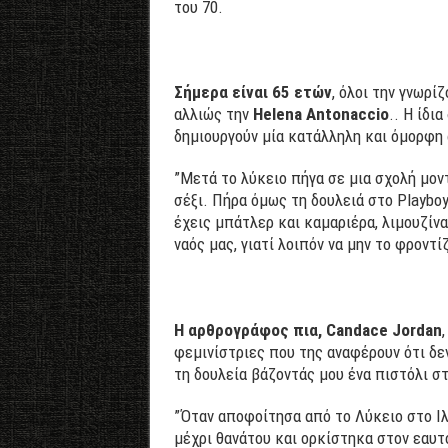
του 70.
Σήμερα είναι 65 ετών
, όλοι την γνωρί
αλλιώς την
Helena Antonaccio
.. Η ίδι
δημιουργούν μία κατάλληλη και όμορφη
”Μετά το λύκειο πήγα σε μια σχολή μον
σέξι. Πήρα όμως τη δουλειά στο Playboy
έχεις μπάτλερ και καμαριέρα, λιμουζίνα
ναός μας, γιατί λοιπόν να μην το φροντί
Η αρθρογράφος πια, Candace Jordan
φεμινίστριες που της αναφέρουν ότι δεν
τη δουλεία βάζοντάς μου ένα πιστόλι στο
”Όταν αποφοίτησα από το Λύκειο στο Ιλ
μέχρι θανάτου και ορκίστηκα στον εαυτ