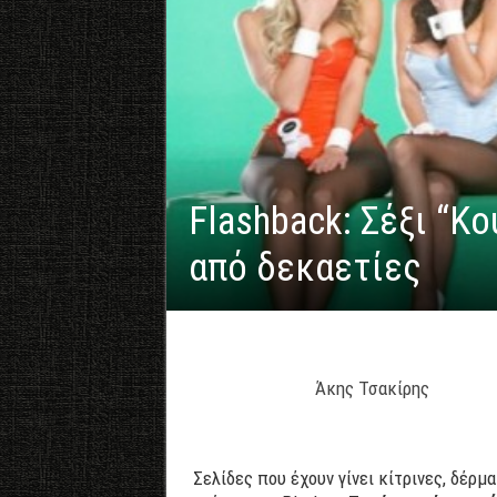
Flashback: Σέξι “Κ
από δεκαετίες
Άκης Τσακίρης
Σελίδες που έχουν γίνει κίτρινες, δέρμ