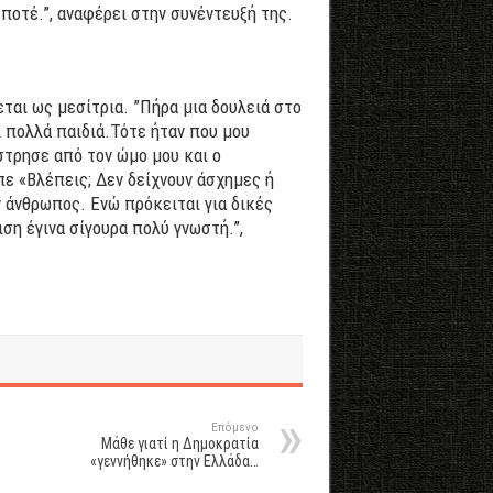
 ποτέ.”, αναφέρει στην συνέντευξή της.
ται ως μεσίτρια. ”Πήρα μια δουλειά στο
ι πολλά παιδιά.Τότε ήταν που μου
στρησε από τον ώμο μου και ο
ε «Βλέπεις; Δεν δείχνουν άσχημες ή
 άνθρωπος. Ενώ πρόκειται για δικές
η έγινα σίγουρα πολύ γνωστή.”,
Επόμενο
Μάθε γιατί η Δημοκρατία
«γεννήθηκε» στην Ελλάδα…