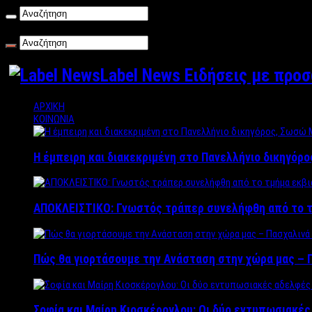
Πέμπτη , 06/08/2026
Label News Ειδήσεις με προ
ΑΡΧΙΚΗ
ΚΟΙΝΩΝΙΑ
Η έμπειρη και διακεκριμένη στο Πανελλήνιο δικηγόρ
ΑΠΟΚΛΕΙΣΤΙΚΟ: Γνωστός τράπερ συνελήφθη από το τ
Πώς θα γιορτάσουμε την Ανάσταση στην χώρα μας – Π
Σοφία και Μαίρη Κιοσκέρογλου: Οι δύο εντυπωσιακέ