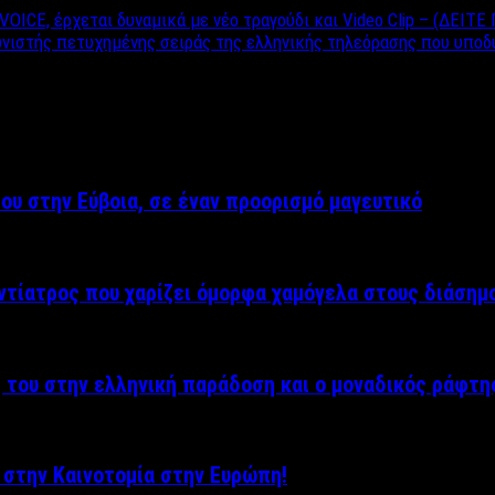
ο VOICE, έρχεται δυναμικά με νέο τραγούδι και Video Clip – (ΔΕ
τής πετυχημένης σειράς της ελληνικής τηλεόρασης που υποδύετα
ου στην Εύβοια, σε έναν προορισμό μαγευτικό
τίατρος που χαρίζει όμορφα χαμόγελα στους διάσημ
 του στην ελληνική παράδοση και ο μοναδικός ράφτη
1ο στην Καινοτομία στην Ευρώπη!