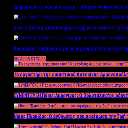
Διήμερο με τη νέα μου σχέση – Μπορεί να φαντάζει ι
Είναι η Άνοιξη η κατάλληλη εποχή για να κάνεις σχέση
Κορονοϊός: Συμβουλές για να μη χωρίσετε εξαιτίας τ
SUCCESS STORIES
Το εργαστήρι της εικαστικού Κατερίνας Αρμενοπούλο
ΣΥΝΕΝΤΕΥΞΗ Πάρις Αμοργινός: O Πολυτάλαντος οδοντ
Νίκος Πλακίδας: O άνθρωπος που αφιέρωσε την ζωή 