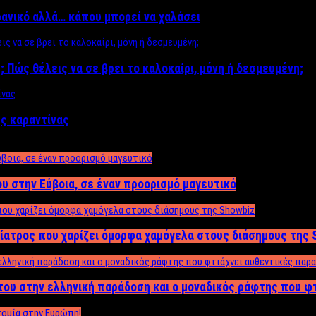
δανικό αλλά… κάπου μπορεί να χαλάσει
; Πώς θέλεις να σε βρει το καλοκαίρι, μόνη ή δεσμευμένη;
ης καραντίνας
υ στην Εύβοια, σε έναν προορισμό μαγευτικό
ίατρος που χαρίζει όμορφα χαμόγελα στους διάσημους της 
του στην ελληνική παράδοση και ο μοναδικός ράφτης που φ