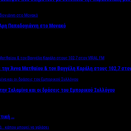
Άρη Παπαδογιάννη στο Μονακό
 την Άννα Ματθαίου & τον Βαγγέλη Καράλη στους 102,7 στο
την Σαλαμίνα και οι δράσεις του Εμπορικού Συλλόγου
ττική …