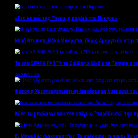
«Στο λευκό της Τήνου, η καρδιά του Πύργου»
Μιμή Ντενίση, Βάνα Μπάρμπα, Πάρις Αμοργινός στην
Το νέο SPANK PARTY το Σάββατο 23/5 στο Temple στο
DECORATION
Φέτος η Χριστουγεννιάτικη διακόσμηση λατρεύει το
Κάνε το μπαλκόνι σου τον επίγειο “παράδεισο” της 
Β. Μπουλάς διακοσμητής: ‘Το καλοκαίρι οι γάμοι θα γ