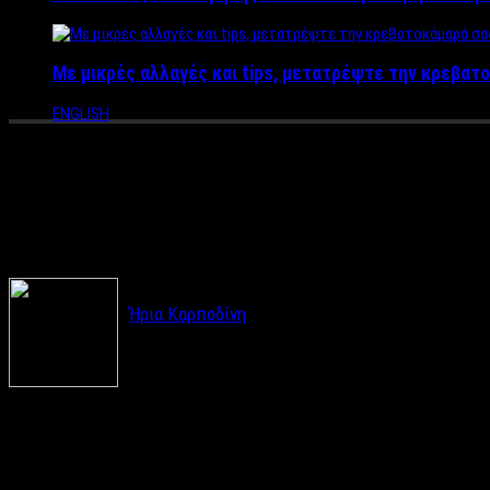
Με μικρές αλλαγές και tips, μετατρέψτε την κρεβατο
ENGLISH
Greek Oxygen: Η εταιρεία που
σουβενίρ!
Ήρια Καρποδίνη
Με μότο της τη φράση «Πάρτε ένα κομμάτι της Ελ
την ομάδα της GreekOxygen που πουλάει φρέσκο 
Η ιδέα ήταν να καταφέρουν να κλείσουν μέσα σε κυλινδρικά κου
ελληνικό αέρα. Τα σουβενίρ εισάγονται ήδη σε μεγάλες χώρες τ