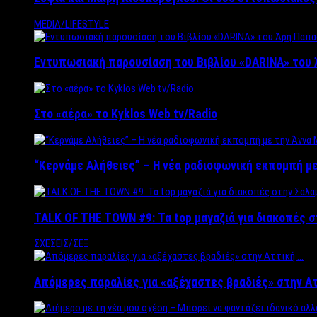
MEDIA/LIFESTYLE
Εντυπωσιακή παρουσίαση του Βιβλίου «DARINA» του 
Στο «αέρα» το Kyklos Web tv/Radio
“Kερνάμε Αλήθειες” – Η νέα ραδιοφωνική εκπομπή με
TALK OF THE TOWN #9: Τα top μαγαζιά για διακοπές σ
ΣΧΕΣΕΙΣ/ΣΕΞ
Απόμερες παραλίες για «αξέχαστες βραδιές» στην Α