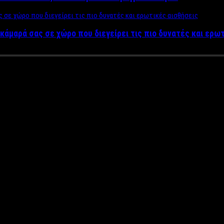
κάμαρά σας σε χώρο που διεγείρει τις πιο δυνατές και ερω
 πουλάει σε τουρίστες «ελληνικ
λάδας μαζί σας», υπάρχει μια εταιρία που φτιάχνει τα πιο απρόσ
ελληνικό αέρα, συσκευασμένο σε κουτάκια.
τάκια από λευκοσίδηρο τα στοιχεία εκείνα που χαρακτηρίζουν την
ου εξωτερικού, την τιμητική τους όμως έχουν στη χώρα όπου και 