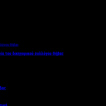
ρία του δικηγορικού συλλόγου Θήβας
άδας
σική