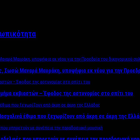
σωπικότητα
ος, Σωσώ Μαναρά Μαυράκη, υποψήφια εκ νέου για την Προεδ
μήμα εκβιαστών – Έφοδος της αστυνομίας στο σπίτι του
ασχαλινά έθιμα που ξεχωρίζουν από άκρη σε άκρη της Ελλ
ς αδελφές που υπηρετούν με συνέπεια την παραδοσιακή μου