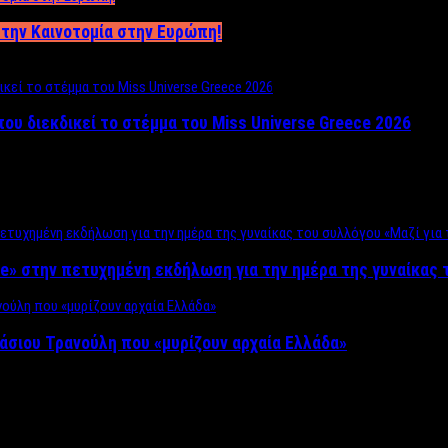
ο στην Καινοτομία στην Ευρώπη!
που διεκδικεί το στέμμα του Miss Universe Greece 2026
e» στην πετυχημένη εκδήλωση για την ημέρα της γυναίκας τ
άσιου Τρανούλη που «μυρίζουν αρχαία Ελλάδα»