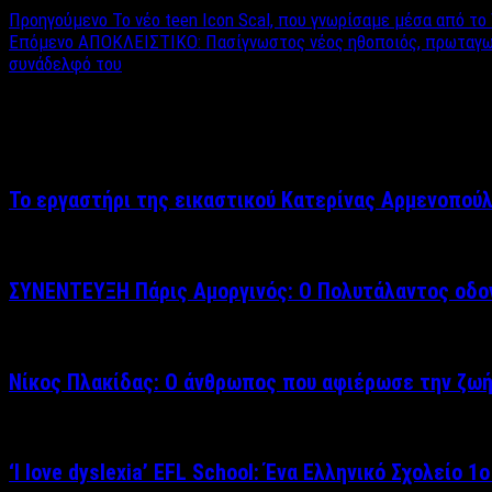
Προηγούμενο
Το νέο teen Icon Scal, που γνωρίσαμε μέσα από τ
Επόμενο
ΑΠΟΚΛΕΙΣΤΙΚΟ: Πασίγνωστος νέος ηθοποιός, πρωταγωνισ
συνάδελφό του
Σχετικά άρθρα
Το εργαστήρι της εικαστικού Κατερίνας Αρμενοπούλ
ΣΥΝΕΝΤΕΥΞΗ Πάρις Αμοργινός: O Πολυτάλαντος οδον
Νίκος Πλακίδας: O άνθρωπος που αφιέρωσε την ζωή
‘Ι love dyslexia’ EFL School: Ένα Ελληνικό Σχολείo 