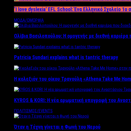
‘Ι love dyslexia’ EFL School: Ένα Ελληνικό Σχολείo 1
ΜΟΔΑ/ΟΜΟΡΦΙΑ
Ολίβια Βασιλοπούλου: Η ομογενής με διεθνή καριέρα 
Patricia Sundari explains what is tantric therapy
Η κολεξιόν του οίκου Τρανούλη «Athena Take Me Hom
KYROS & KORI: Η νέα αρωματική υπογραφή του Αναστ
ΠΟΛΙΤΙΣΜΟΣ/EVENTS
Όταν η Τέχνη γίνεται η Φωνή του Νερού