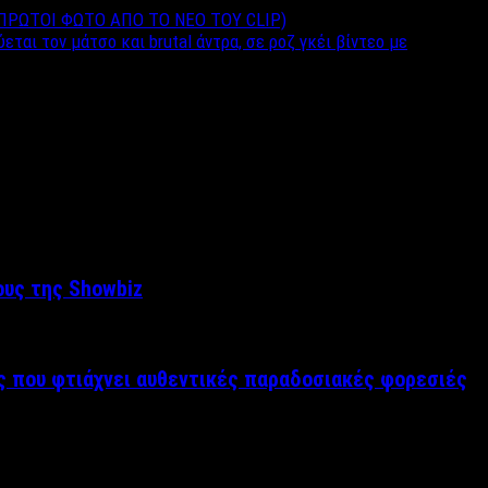
ΙΤΕ ΠΡΩΤΟΙ ΦΩΤΟ ΑΠΟ ΤΟ ΝΕΟ TOY CLIP)
ι τον μάτσο και brutal άντρα, σε ροζ γκέι βίντεο με
ους της Showbiz
ς που φτιάχνει αυθεντικές παραδοσιακές φορεσιές