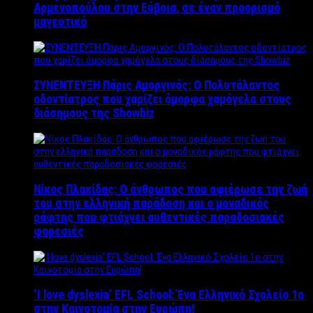
Αρμενοπούλου στην Εύβοια, σε έναν προορισμό
μαγευτικό
ΣΥΝΕΝΤΕΥΞΗ Πάρις Αμοργινός: O Πολυτάλαντος
οδοντίατρος που χαρίζει όμορφα χαμόγελα στους
διάσημους της Showbiz
Νίκος Πλακίδας: O άνθρωπος που αφιέρωσε την ζωή
του στην ελληνική παράδοση και ο μοναδικός
ράφτης που φτιάχνει αυθεντικές παραδοσιακές
φορεσιές
‘Ι love dyslexia’ EFL School: Ένα Ελληνικό Σχολείo 1ο
στην Καινοτομία στην Ευρώπη!