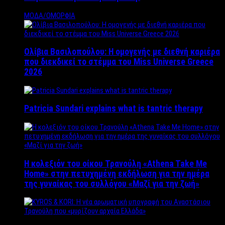
ΜΟΔΑ/ΟΜΟΡΦΙΑ
Ολίβια Βασιλοπούλου: Η ομογενής με διεθνή καριέρα
που διεκδικεί το στέμμα του Miss Universe Greece
2026
Patricia Sundari explains what is tantric therapy
Η κολεξιόν του οίκου Τρανούλη «Athena Take Me
Home» στην πετυχημένη εκδήλωση για την ημέρα
της γυναίκας του συλλόγου «Μαζί για την ζωή»