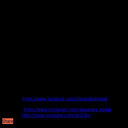
Βοηθός ηχολήπτη:
Σπύρος Βάρλας
Φώτα:
Ανέτα Γκάτσου
Σκηνοθεσία:
Κανέλλος Φωτογιαννόπουλος
Live Streaming:
Σταύρος Καραμήτσος
Mastering:
Δημήτρης Τζιόλας
Ηχητική Υποστήριξη:
Sounds Good
Γραφιστική Επιμέλεια:
Άγγελος Πουλιάσης
Styling:
Όλια Λύκου
Hair styling:
Δημήτρης
Αρχοντόπουλος
Makeup:
Αγγελική Καταλειφού
Live Streaming Powered by
P&Psound, Digital Honey Studios & Audiocom
Alexandra Koniak,
Athens
Facebook:
https://www.facebook.com/AlexandraKoniak
Instagram:
https://www.instagram.com/alexandra_koniak
Youtube:
http://www.youtube.com/girl23m
Share