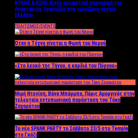
KYROS & KORI: Η νέα αρωματική υπογραφή του
Αναστάσιου Τρανούλη που «μυρίζουν αρχαία
Ελλάδα»
ΠΟΛΙΤΙΣΜΟΣ/EVENTS
Όταν η Τέχνη γίνεται η Φωνή του Νερού
«Στο λευκό της Τήνου, η καρδιά του Πύργου»
Μιμή Ντενίση, Βάνα Μπάρμπα, Πάρις Αμοργινός στην
τελευταία εντυπωσιακή παράσταση του Τάκη
Ζαχαράτου
Το νέο SPANK PARTY το Σάββατο 23/5 στο Temple
στο Γκάζι