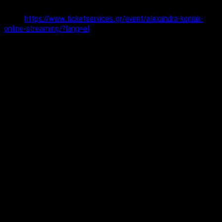
Ticketservices και σας έρχεται σύνδεσμος στο mail σας. Τόσο
απλά:
https://www.ticketservices.gr/event/alexandra-koniak-
online-streaming/?lang=el
Μην ξεχνάτε πως το live θα είναι διαθέσιμο μέχρι και τη
Δευτέρα 31.05 το βράδυ, για όποιον δεν μπορεί να το
δει το Σάββατο.
Συντελεστές:
Πιάνο, ενορχηστρώσεις:
Χρίστος Σερενές
Τύμπανα:
Νίκος Παγώνης
Κιθάρα:
Αλέξης Ζορμπάς
Μπάσο:
Γιάννης Νάτσιος
Γκάιντα Special guest:
Χρήστος Κυριαζής
Ειδικά για την πρώτη live παρουσίαση του “
Μόνο
εσένα
” τις φωνές τους μαζί με την Αλεξάνδρα θα
ενώσουν οι: Σταυριαλένα Γκόντζου, Χρύσα Καρακάση,
Κάλλια Κατσαντώνη
Ηχοληψία:
Παύλος Πανταζόπουλος