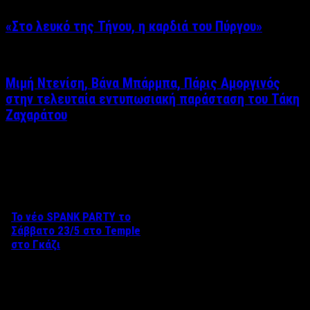
«Στο λευκό της Τήνου, η καρδιά του Πύργου»
Μιμή Ντενίση, Βάνα Μπάρμπα, Πάρις Αμοργινός
στην τελευταία εντυπωσιακή παράσταση του Τάκη
Ζαχαράτου
Δείτε επίσης
Το νέο SPANK PARTY το
Σάββατο 23/5 στο Temple
στο Γκάζι
Aπό τον Βαγγέλη Καράλη Το
Σάββατο 23 Μαΐου, το Black
Temple Athens …