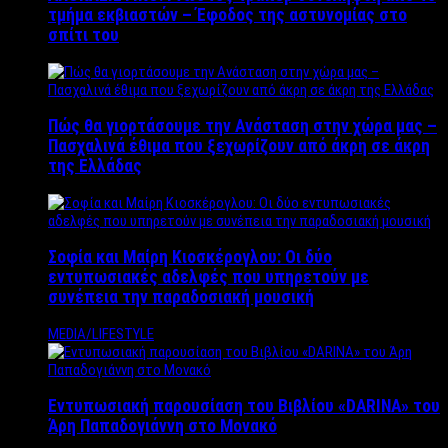
τμήμα εκβιαστών – Έφοδος της αστυνομίας στο
σπίτι του
Πώς θα γιορτάσουμε την Ανάσταση στην χώρα μας –
Πασχαλινά έθιμα που ξεχωρίζουν από άκρη σε άκρη
της Ελλάδας
Σοφία και Μαίρη Κιοσκέρογλου: Οι δύο
εντυπωσιακές αδελφές που υπηρετούν με
συνέπεια την παραδοσιακή μουσική
MEDIA/LIFESTYLE
Εντυπωσιακή παρουσίαση του Βιβλίου «DARINA» του
Άρη Παπαδογιάννη στο Μονακό