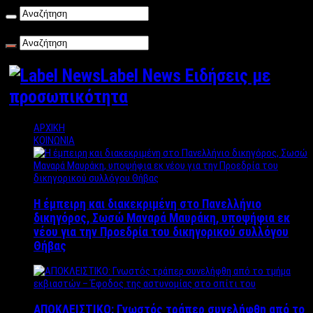
Πέμπτη , 06/08/2026
Label News Ειδήσεις με
προσωπικότητα
ΑΡΧΙΚΗ
ΚΟΙΝΩΝΙΑ
Η έμπειρη και διακεκριμένη στο Πανελλήνιο
δικηγόρος, Σωσώ Μαναρά Μαυράκη, υποψήφια εκ
νέου για την Προεδρία του δικηγορικού συλλόγου
Θήβας
ΑΠΟΚΛΕΙΣΤΙΚΟ: Γνωστός τράπερ συνελήφθη από το