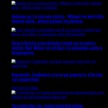
Διήμερο με τη νέα μου σχέση – Μπορεί να φαντάζει
ιδανικό αλλά… κάπου μπορεί να χαλάσει
Είναι η Άνοιξη η κατάλληλη εποχή για να κάνεις
σχέση; Πώς θέλεις να σε βρει το καλοκαίρι, μόνη ή
δεσμευμένη;
Κορονοϊός: Συμβουλές για να μη χωρίσετε εξαιτίας
της καραντίνας
SUCCESS STORIES
Το εργαστήρι της εικαστικού Κατερίνας