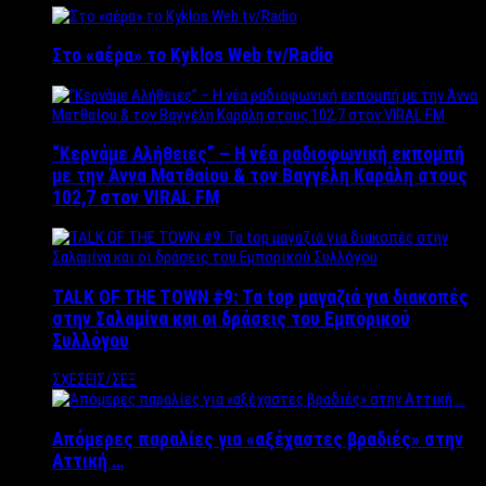
Στο «αέρα» το Kyklos Web tv/Radio
“Kερνάμε Αλήθειες” – Η νέα ραδιοφωνική εκπομπή
με την Άννα Ματθαίου & τον Βαγγέλη Καράλη στους
102,7 στον VIRAL FM
TALK OF THE TOWN #9: Τα top μαγαζιά για διακοπές
στην Σαλαμίνα και οι δράσεις του Εμπορικού
Συλλόγου
ΣΧΕΣΕΙΣ/ΣΕΞ
Απόμερες παραλίες για «αξέχαστες βραδιές» στην
Αττική …