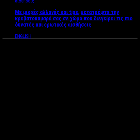
Με μικρές αλλαγές και tips, μετατρέψτε την
κρεβατοκάμαρά σας σε χώρο που διεγείρει τις πιο
δυνατές και ερωτικές αισθήσεις
ENGLISH
H Aλεξάνδρα Κόνιακ
παρουσιάζει το νέο της single
με τίτλο “Μόνο Εσένα” σ’ ένα
δυνατό online streaming
Αλεξάνδρα Κόνιακ: Online streaming στις 29 Μαΐου
Σάββατο 29 Μαΐου 2021 στις 21.00
(διαθέσιμο έως και Δευτέρα 31/5)