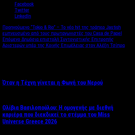
Facebook
Twitter
LinkedIn
Προηγούμενο
“Tokio & Rio” – To νέο hit της τράπερ Jastish
εμπνευσμένο από τους πρωταγωνιστές του Casa de Papel
Επόμενο
Δημόσια επιστολή Συντονιστικής Επιτροπής
Αριστερών υπέρ της Κοινής Επιμέλειας στον Αλέξη Τσίπρα
Σχετικά άρθρα
Όταν η Τέχνη γίνεται η Φωνή του Νερού
Ολίβια Βασιλοπούλου: Η ομογενής με διεθνή
καριέρα που διεκδικεί το στέμμα του Miss
Universe Greece 2026