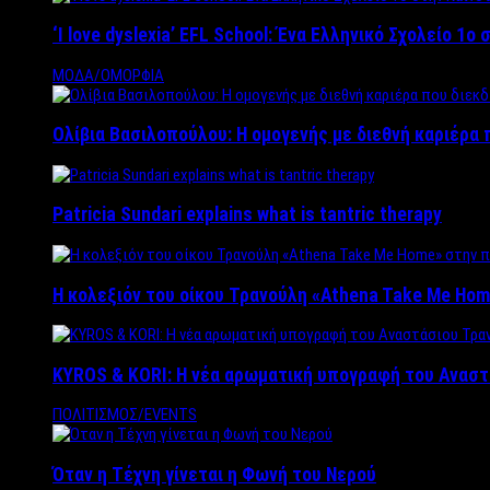
‘Ι love dyslexia’ EFL School: Ένα Ελληνικό Σχολείo 1
ΜΟΔΑ/ΟΜΟΡΦΙΑ
Ολίβια Βασιλοπούλου: Η ομογενής με διεθνή καριέρα 
Patricia Sundari explains what is tantric therapy
Η κολεξιόν του οίκου Τρανούλη «Athena Take Me Hom
KYROS & KORI: Η νέα αρωματική υπογραφή του Αναστ
ΠΟΛΙΤΙΣΜΟΣ/EVENTS
Όταν η Τέχνη γίνεται η Φωνή του Νερού