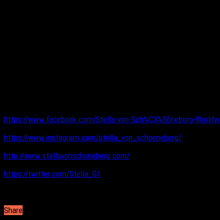
Δισκογραφικη
:
PROTON MUSIC San Francisco by KP Records
“Is It Me” (Original Mix) 02. “Is It Me” (Έκδοση Reggaeton)
“Let the Beat Drop” (Original Mix)
“Hot Hot Hot” (Original Mix) 05. “Hot Hot Hot” (2. έκδοση)
“Move Don’t Stop” (Original Mix) 07. “Move Don’t Stop” (2. έ
“We Going Down” (Original Mix)
“Hey Hey” (Original Mix) 10. “Hey Hey” (2. έκδοση)
Ακολουθήστε τη:
Stella von Schöneberg
https://www.facebook.com/Stella-von-Sch%C3%B6neberg-Worldw
https://www.instagram.com/stella_von_schoeneberg/
http://www.stellavonschoneberg.com/
https://twitter.com/Stella_G1
Share