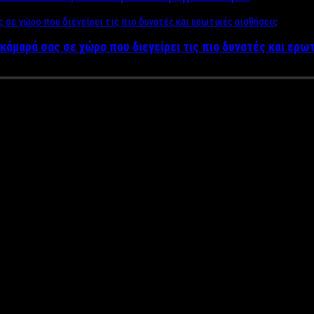
κάμαρά σας σε χώρο που διεγείρει τις πιο δυνατές και ερω
της “Stella von Schoneberg” που
ας
 από το ομότιτλο άλμπουμ κυκλοφόρησε η “
Stella
von
Schone
ς.
enwich Village, Christopher Street & Park, Stonewall In (Εθνικό 
της 28 Ιουνίου 1969, άτομα της LGBTO κοινότητας που διαδήλωνα
 250 άτομα δέχτηκε επιδρομή από αστυνομικούς, οι προστάτες του
πόμενες νύχτες στο διπλανό Christopher Park και στους παρακεί
α που πυροδότησε το σύγχρονο κίνημα δικαιωματων της LGBTO κοι
τικό κομμάτι ιστορίας ξαναζεί σε κάθε μέλος LGBTO για πάντα!