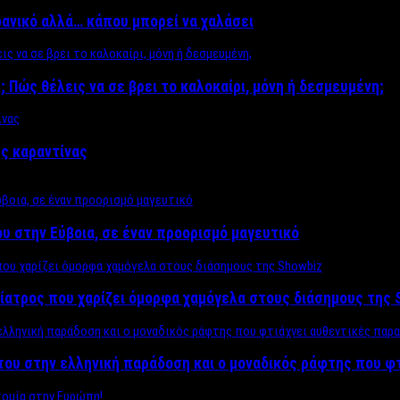
δανικό αλλά… κάπου μπορεί να χαλάσει
; Πώς θέλεις να σε βρει το καλοκαίρι, μόνη ή δεσμευμένη;
ης καραντίνας
υ στην Εύβοια, σε έναν προορισμό μαγευτικό
ίατρος που χαρίζει όμορφα χαμόγελα στους διάσημους της 
του στην ελληνική παράδοση και ο μοναδικός ράφτης που φ