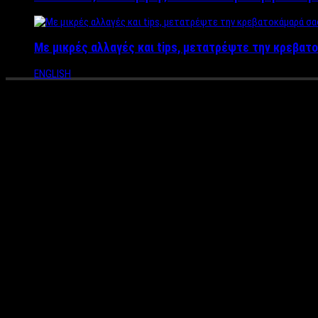
Με μικρές αλλαγές και tips, μετατρέψτε την κρεβατο
ENGLISH
“Is It Me”: Tο νέο video clip 
ισότητας της LGBTO κοινότητ
Το επίσημο μουσικό βίντεο του νέου τραγουδιού “
Is
It
Me
“,
ισότητας της
LGBTO
κοινότητας και τα ίσα δικαιώματα του
Τα γυρίσματα του νέου βιντεοκλίπ έγιναν στην Νέα Υόρκη στο: Gre
τα δικαιώματα της LGBTO κοινότητας!!Τα μεσάνυχτα στις 1:20h 
Το διπλανό γκέι μπαρ “Stonewall In” στο οποίο παραβρισκόταν
συνελήφθησαν 13 άτομα! Οι συγκρούσεις συνεχίστηκαν και τις ε
δικαιωμάτων της LGBTO κοινότητας, και δρα ως συμβολική σπίθ
αγώνα για ισότητα, η κληρονομιά του “Stonewall” και ένα σημαν