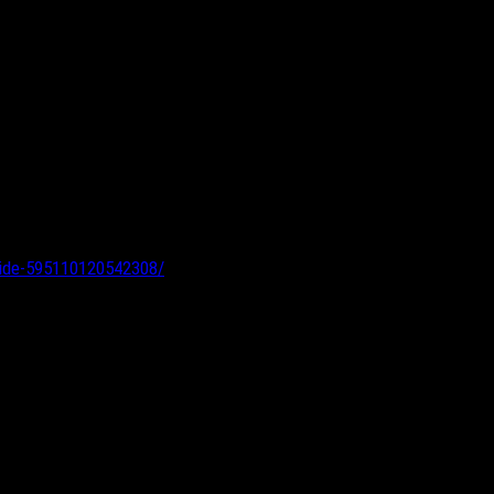
κδοση)
ide-595110120542308/