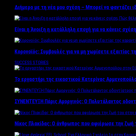
Διήμερο με τη νέα μου σχέση – Μπορεί να φαντάζει ι
Είναι η Άνοιξη η κατάλληλη εποχή για να κάνεις σχέση
Κορονοϊός: Συμβουλές για να μη χωρίσετε εξαιτίας τ
SUCCESS STORIES
Το εργαστήρι της εικαστικού Κατερίνας Αρμενοπούλο
ΣΥΝΕΝΤΕΥΞΗ Πάρις Αμοργινός: O Πολυτάλαντος οδοντ
Νίκος Πλακίδας: O άνθρωπος που αφιέρωσε την ζωή 