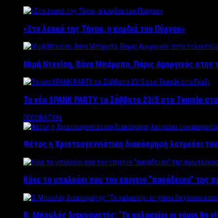
«Στο λευκό της Τήνου, η καρδιά του Πύργου»
Μιμή Ντενίση, Βάνα Μπάρμπα, Πάρις Αμοργινός στην
Το νέο SPANK PARTY το Σάββατο 23/5 στο Temple στο
DECORATION
Φέτος η Χριστουγεννιάτικη διακόσμηση λατρεύει το
Κάνε το μπαλκόνι σου τον επίγειο “παράδεισο” της 
Β. Μπουλάς διακοσμητής: ‘Το καλοκαίρι οι γάμοι θα γ