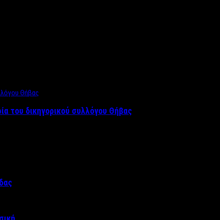
ρία του δικηγορικού συλλόγου Θήβας
άδας
σική