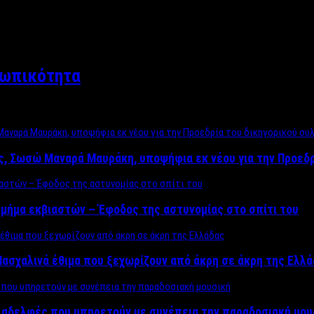
σωπικότητα
ος, Σωσώ Μαναρά Μαυράκη, υποψήφια εκ νέου για την Προεδ
μήμα εκβιαστών – Έφοδος της αστυνομίας στο σπίτι του
ασχαλινά έθιμα που ξεχωρίζουν από άκρη σε άκρη της Ελλ
ς αδελφές που υπηρετούν με συνέπεια την παραδοσιακή μου