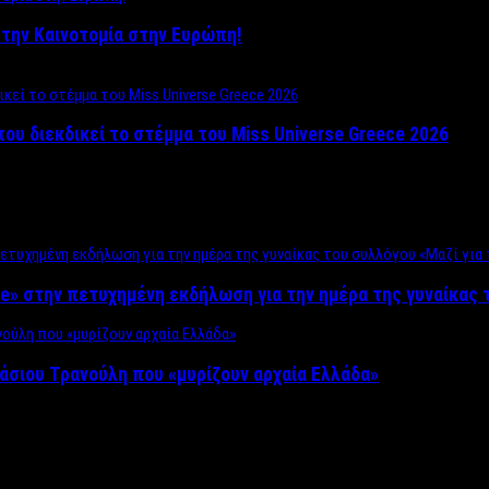
ο στην Καινοτομία στην Ευρώπη!
που διεκδικεί το στέμμα του Miss Universe Greece 2026
e» στην πετυχημένη εκδήλωση για την ημέρα της γυναίκας τ
άσιου Τρανούλη που «μυρίζουν αρχαία Ελλάδα»