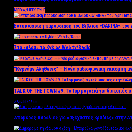
MEDIA/LIFESTYLE
Εντυπωσιακή παρουσίαση του Βιβλίου «DARINA» του 
Στο «αέρα» το Kyklos Web tv/Radio
“Kερνάμε Αλήθειες” – Η νέα ραδιοφωνική εκπομπή με
TALK OF THE TOWN #9: Τα top μαγαζιά για διακοπές σ
ΣΧΕΣΕΙΣ/ΣΕΞ
Απόμερες παραλίες για «αξέχαστες βραδιές» στην Α