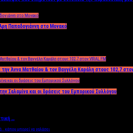
Άρη Παπαδογιάννη στο Μονακό
 την Άννα Ματθαίου & τον Βαγγέλη Καράλη στους 102,7 στο
την Σαλαμίνα και οι δράσεις του Εμπορικού Συλλόγου
ττική …