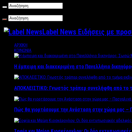
Παρασκευή , 07/08/2026
Label News Ειδήσεις με προ
ΑΡΧΙΚΗ
ΚΟΙΝΩΝΙΑ
Η έμπειρη και διακεκριμένη στο Πανελλήνιο δικηγόρ
ΑΠΟΚΛΕΙΣΤΙΚΟ: Γνωστός τράπερ συνελήφθη από το τ
Πώς θα γιορτάσουμε την Ανάσταση στην χώρα μας – Π
Σοφία και Μαίρη Κιοσκέρογλου: Οι δύο εντυπωσιακέ