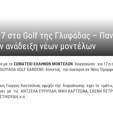
17 στο Golf της Γλυφάδας – Πα
ην ανάδειξη νέων μοντέλων
α με το
ΣΩΜΑΤΕΙΟ ΕΛΛΗΝΩΝ ΜΟΝΤΕΛΩΝ
διοργανώνει για 17 η 
 GLYFADA GOLF GARDENS δίνοντας την ευκαιρία σε Νέες Όμορφε
 Γιώργος Κουτούλιας «ψυχή» της διοργάνωσης έχει το «μάτι», ν
ι κάνει με τις ΑΝΤΖΕΛΑ ΕΥΡΙΠΙΔΗ, ΝΙΚΗ ΚΑΡΤΣΩΝΑ, ΕΛΕΝΗ Π
ΤΙΚΟΥΔΗ, κ α.