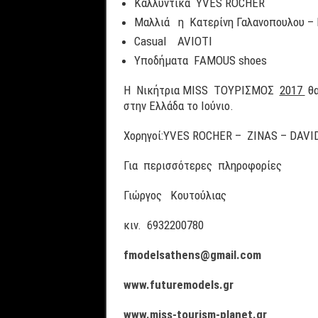
Καλλυντικά YVES ROCHER
Μαλλιά η Κατερίνη Γαλανοπουλου – Ka
Casual AVIOTI
Υποδήματα FAMOUS shoes
Η Νικήτρια MISS ΤΟΥΡΙΣΜΟΣ
2017
θα
στην Ελλάδα το Ιούνιο.
Χορηγοί:YVES ROCHER – ZINAS – DAV
Για περισσότερες πληροφορίες
Γιώργος Κουτούλιας
κιν. 6932200780
fmodelsathens@gmail.com
www.futuremodels.gr
www.miss-tourism-planet.gr