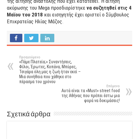
της αίτησης αναστολής που έχει κατατεθεί. Η αίτηση
ακύρωσης του Mega προσδιορίστηκε
να συζητηθεί στις 4
Μαϊου του 2018
και εισηγητής έχει οριστεί ο Σύμβουλος
Επικρατείας Ηλίας Μάζος.
Προηγούμενο
«Πάμε Πλατεία;» Συναντήσεις,
Φίλοι, Έρωτες, Κοπάνα, Μπύρες,
Τσιγάρα όλη μας η ζωή ήταν εκεί –
Μια συνήθεια που χάθηκε στο
πέρασμα του χρόνου
Επόμενο
Αυτά είναι τα «Must» street food
της Aθήνας που πρέπει έστω μια
φορά να δοκιμάσεις!
Σχετικά άρθρα