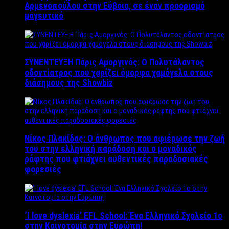
Αρμενοπούλου στην Εύβοια, σε έναν προορισμό
μαγευτικό
ΣΥΝΕΝΤΕΥΞΗ Πάρις Αμοργινός: O Πολυτάλαντος
οδοντίατρος που χαρίζει όμορφα χαμόγελα στους
διάσημους της Showbiz
Νίκος Πλακίδας: O άνθρωπος που αφιέρωσε την ζωή
του στην ελληνική παράδοση και ο μοναδικός
ράφτης που φτιάχνει αυθεντικές παραδοσιακές
φορεσιές
‘Ι love dyslexia’ EFL School: Ένα Ελληνικό Σχολείo 1ο
στην Καινοτομία στην Ευρώπη!