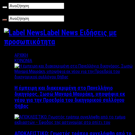
Πέμπτη , 06/08/2026
Label News Ειδήσεις με
προσωπικότητα
ΑΡΧΙΚΗ
ΚΟΙΝΩΝΙΑ
Η έμπειρη και διακεκριμένη στο Πανελλήνιο
δικηγόρος, Σωσώ Μαναρά Μαυράκη, υποψήφια εκ
νέου για την Προεδρία του δικηγορικού συλλόγου
Θήβας
ΑΠΟΚΛΕΙΣΤΙΚΟ: Γνωστός τράπερ συνελήφθη από το