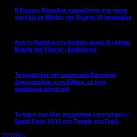
Ο Γιώργος Πάγκαλος εμφανίζεται στη σκηνή
του Caja de Música την Πέμπτη 29 Ιανουαρίου
Από το Ναύπλιο στο διεθνές κοινό: Η «Αέναη
Κίνηση του Ύδατος» βραβεύεται
Το εργαστήρι της εικαστικού Κατερίνας
Αρμενοπούλου στην Εύβοια, σε έναν
προορισμό μαγευτικό
Το πάρτι που όλοι περιμέναμε επιστρέφει! –
Spank Party 19/12 στο Temple στο Γκάζι
EDITORIAL