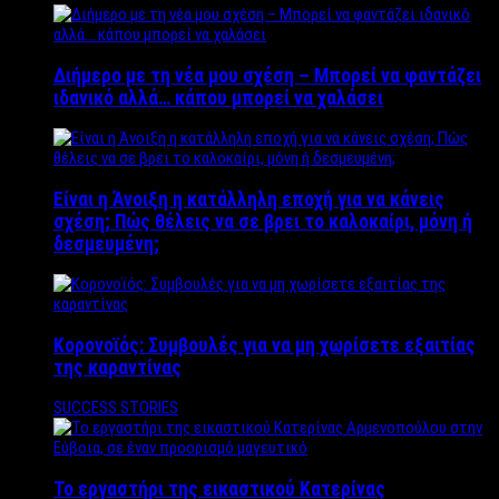
Διήμερο με τη νέα μου σχέση – Μπορεί να φαντάζει
ιδανικό αλλά… κάπου μπορεί να χαλάσει
Είναι η Άνοιξη η κατάλληλη εποχή για να κάνεις
σχέση; Πώς θέλεις να σε βρει το καλοκαίρι, μόνη ή
δεσμευμένη;
Κορονοϊός: Συμβουλές για να μη χωρίσετε εξαιτίας
της καραντίνας
SUCCESS STORIES
Το εργαστήρι της εικαστικού Κατερίνας