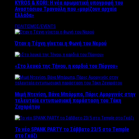
KYROS & KORI: Η νέα αρωματική υπογραφή του
Αναστάσιου Τρανούλη που «μυρίζουν αρχαία
Ελλάδα»
ΠΟΛΙΤΙΣΜΟΣ/EVENTS
Όταν η Τέχνη γίνεται η Φωνή του Νερού
«Στο λευκό της Τήνου, η καρδιά του Πύργου»
Μιμή Ντενίση, Βάνα Μπάρμπα, Πάρις Αμοργινός στην
τελευταία εντυπωσιακή παράσταση του Τάκη
Ζαχαράτου
Το νέο SPANK PARTY το Σάββατο 23/5 στο Temple
στο Γκάζι