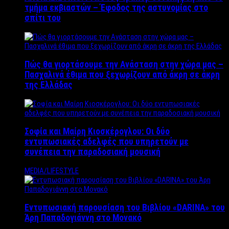
τμήμα εκβιαστών – Έφοδος της αστυνομίας στο
σπίτι του
Πώς θα γιορτάσουμε την Ανάσταση στην χώρα μας –
Πασχαλινά έθιμα που ξεχωρίζουν από άκρη σε άκρη
της Ελλάδας
Σοφία και Μαίρη Κιοσκέρογλου: Οι δύο
εντυπωσιακές αδελφές που υπηρετούν με
συνέπεια την παραδοσιακή μουσική
MEDIA/LIFESTYLE
Εντυπωσιακή παρουσίαση του Βιβλίου «DARINA» του
Άρη Παπαδογιάννη στο Μονακό