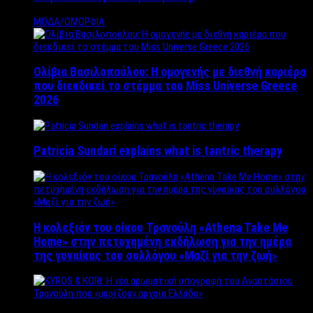
ΜΟΔΑ/ΟΜΟΡΦΙΑ
Ολίβια Βασιλοπούλου: Η ομογενής με διεθνή καριέρα
που διεκδικεί το στέμμα του Miss Universe Greece
2026
Patricia Sundari explains what is tantric therapy
Η κολεξιόν του οίκου Τρανούλη «Athena Take Me
Home» στην πετυχημένη εκδήλωση για την ημέρα
της γυναίκας του συλλόγου «Μαζί για την ζωή»