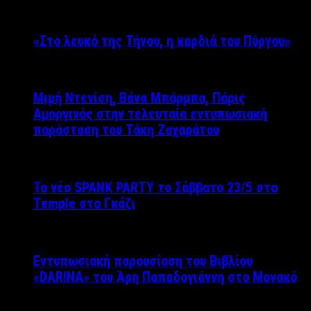
«Στο λευκό της Τήνου, η καρδιά του Πύργου»
Μιμή Ντενίση, Βάνα Μπάρμπα, Πάρις
Αμοργινός στην τελευταία εντυπωσιακή
παράσταση του Τάκη Ζαχαράτου
Το νέο SPANK PARTY το Σάββατο 23/5 στο
Temple στο Γκάζι
Εντυπωσιακή παρουσίαση του Βιβλίου
«DARINA» του Άρη Παπαδογιάννη στο Μονακό