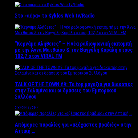
Στο «αέρα» το Kyklos Web tv/Radio
“Kερνάμε Αλήθειες” – Η νέα ραδιοφωνική εκπομπή
με την Άννα Ματθαίου & τον Βαγγέλη Καράλη στους
102,7 στον VIRAL FM
TALK OF THE TOWN #9: Τα top μαγαζιά για διακοπές
στην Σαλαμίνα και οι δράσεις του Εμπορικού
Συλλόγου
ΣΧΕΣΕΙΣ/ΣΕΞ
Απόμερες παραλίες για «αξέχαστες βραδιές» στην
Αττική …