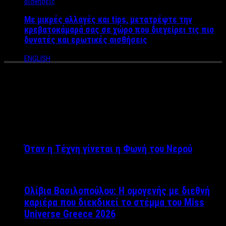
Με μικρές αλλαγές και tips, μετατρέψτε την
κρεβατοκάμαρά σας σε χώρο που διεγείρει τις πιο
δυνατές και ερωτικές αισθήσεις
ENGLISH
Sample Page
ΤΕΛΕΥΤΑΙΑ ΝΕΑ
Όταν η Τέχνη γίνεται η Φωνή του Νερού
Ολίβια Βασιλοπούλου: Η ομογενής με διεθνή
καριέρα που διεκδικεί το στέμμα του Miss
Universe Greece 2026