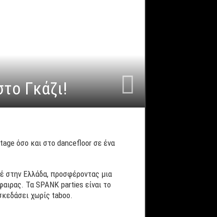
στο Γκάζι!
age όσο και στο dancefloor σε ένα
οτέ στην Ελλάδα, προσφέροντας μια
αιρας. Τα SPANK parties είναι το
ασκεδάσει χωρίς taboo.