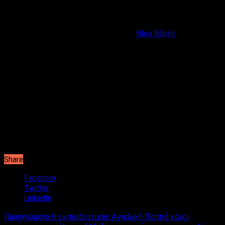
Τέλος, μας λέει αν θεωρεί ότι πλέον το Ισραήλ
μπορεί να
αποτελέσει πόλο έλξης
και για άλλους Ελληνες
τραγουδιστές, με αφορμή μάλιστα τον
Νίκο Βέρτη
,
ο οποίος
θα ταξιδέψει στη χώρα
για να τραγουδήσει σε συναυλία στις
13 Μαΐου:
«Το Ισραήλ είναι μια πολύ όμορφη χώρα,
με πολύ σοβαρή
διαχείριση από την κυβέρνησή της σε όλους τους τομείς
. Είναι
ένα πολύ σοβαρό κράτος, με λίγα λόγια, αλλά δεν θα σου κρύψω
ότι θα ήθελα υπό συγκεκριμένες συνθήκες να επιστρέψω στη
χώρα μου. Το θετικό είναι ότι είναι πολύ κοντά και έρχομαι
αρκετά συχνά».
Share
Facebook
Twitter
LinkedIn
Προηγούμενο
Η εκπαιδευτικός Αγγελική Παππά κάνει