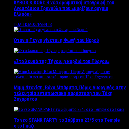
KYROS & KORI: Η νέα αρωματική υπογραφή του
Αναστάσιου Τρανούλη που «μυρίζουν αρχαία
Ελλάδα»
ΠΟΛΙΤΙΣΜΟΣ/EVENTS
Όταν η Τέχνη γίνεται η Φωνή του Νερού
«Στο λευκό της Τήνου, η καρδιά του Πύργου»
Μιμή Ντενίση, Βάνα Μπάρμπα, Πάρις Αμοργινός στην
τελευταία εντυπωσιακή παράσταση του Τάκη
Ζαχαράτου
Το νέο SPANK PARTY το Σάββατο 23/5 στο Temple
στο Γκάζι