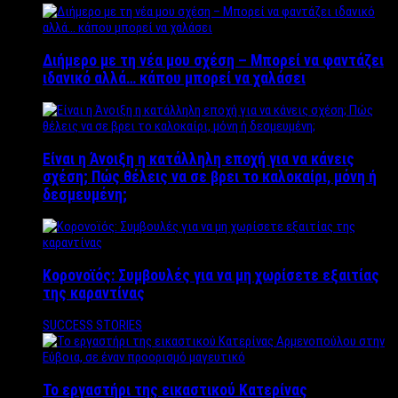
Διήμερο με τη νέα μου σχέση – Μπορεί να φαντάζει
ιδανικό αλλά… κάπου μπορεί να χαλάσει
Είναι η Άνοιξη η κατάλληλη εποχή για να κάνεις
σχέση; Πώς θέλεις να σε βρει το καλοκαίρι, μόνη ή
δεσμευμένη;
Κορονοϊός: Συμβουλές για να μη χωρίσετε εξαιτίας
της καραντίνας
SUCCESS STORIES
Το εργαστήρι της εικαστικού Κατερίνας