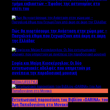
τμήμα εκβιαστών – Έφοδος της αστυνομίας στο
σπίτι του
Πώς θα γιορτάσουμε την Ανάσταση στην χώρα μας –
Πασχαλινά έθιμα που ξεχωρίζουν από άκρη σε άκρη
της Ελλάδας
Σοφία και Μαίρη Κιοσκέρογλου: Οι δύο
εντυπωσιακές αδελφές που υπηρετούν με
συνέπεια την παραδοσιακή μουσική
MEDIA/LIFESTYLE
Εντυπωσιακή παρουσίαση του Βιβλίου «DARINA» του
Άρη Παπαδογιάννη στο Μονακό