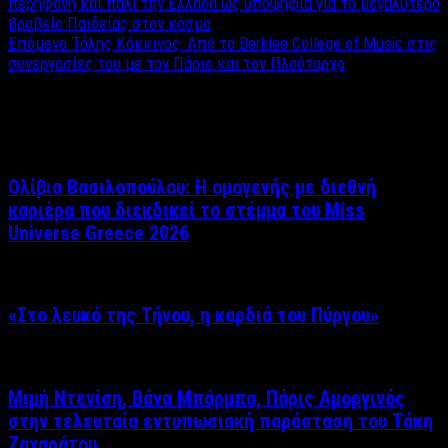
περήφανη και πάλι την Ελλάδα ως υποψήφια για το μεγαλύτερο
βραβείο Παιδείας στον κόσμο
Επόμενο
Τόλης Κόκκινος: Aπό το Berklee College of Music στις
συνεργασίες του με τον Πάριο και τον Πλούταρχο
Σχετικά άρθρα
Ολίβια Βασιλοπούλου: Η ομογενής με διεθνή
καριέρα που διεκδικεί το στέμμα του Miss
Universe Greece 2026
«Στο λευκό της Τήνου, η καρδιά του Πύργου»
Μιμή Ντενίση, Βάνα Μπάρμπα, Πάρις Αμοργινός
στην τελευταία εντυπωσιακή παράσταση του Τάκη
Ζαχαράτου