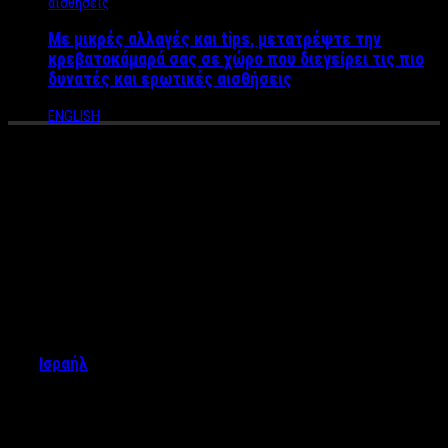
Με μικρές αλλαγές και tips, μετατρέψτε την
κρεβατοκάμαρά σας σε χώρο που διεγείρει τις πιο
δυνατές και ερωτικές αισθήσεις
ENGLISH
Tα μπουζούκια μετακόμισαν
στο Ισραήλ – Η επόμενη μέρα
στην διασκέδαση με
πιστοποιητικό εμβολίου
Εικόνες που έχουν ξεχάσει οι Ελληνες ζουν οι κάτοικοι
του
Ισραήλ
, καθώς πλέον η χώρα έχει επιστρέψει
σε
κανονικούς ρυθμούς διασκέδασης
: πάρτι στους δρόμους,
παραλίες κατάμεστες από οικογένειες και εμβολιασμένοι
θεατές επιστρέφουν σε γήπεδα και συναυλιακούς χώρους.