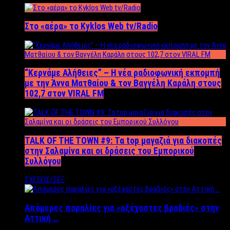
Στο «αέρα» το Kyklos Web tv/Radio
“Kερνάμε Αλήθειες” – Η νέα ραδιοφωνική εκπομπή
με την Άννα Ματθαίου & τον Βαγγέλη Καράλη στους
102,7 στον VIRAL FM
TALK OF THE TOWN #9: Τα top μαγαζιά για διακοπές
στην Σαλαμίνα και οι δράσεις του Εμπορικού
Συλλόγου
ΣΧΕΣΕΙΣ/ΣΕΞ
Απόμερες παραλίες για «αξέχαστες βραδιές» στην
Αττική …