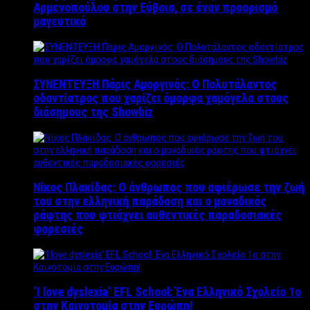
Αρμενοπούλου στην Εύβοια, σε έναν προορισμό
μαγευτικό
ΣΥΝΕΝΤΕΥΞΗ Πάρις Αμοργινός: O Πολυτάλαντος
οδοντίατρος που χαρίζει όμορφα χαμόγελα στους
διάσημους της Showbiz
Νίκος Πλακίδας: O άνθρωπος που αφιέρωσε την ζωή
του στην ελληνική παράδοση και ο μοναδικός
ράφτης που φτιάχνει αυθεντικές παραδοσιακές
φορεσιές
‘Ι love dyslexia’ EFL School: Ένα Ελληνικό Σχολείo 1ο
στην Καινοτομία στην Ευρώπη!