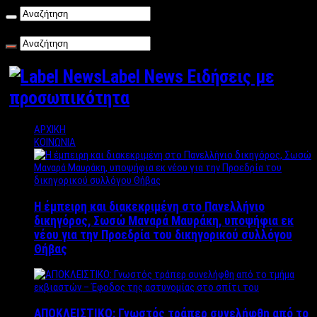
Πέμπτη , 06/08/2026
Label News Ειδήσεις με
προσωπικότητα
ΑΡΧΙΚΗ
ΚΟΙΝΩΝΙΑ
Η έμπειρη και διακεκριμένη στο Πανελλήνιο
δικηγόρος, Σωσώ Μαναρά Μαυράκη, υποψήφια εκ
νέου για την Προεδρία του δικηγορικού συλλόγου
Θήβας
ΑΠΟΚΛΕΙΣΤΙΚΟ: Γνωστός τράπερ συνελήφθη από το