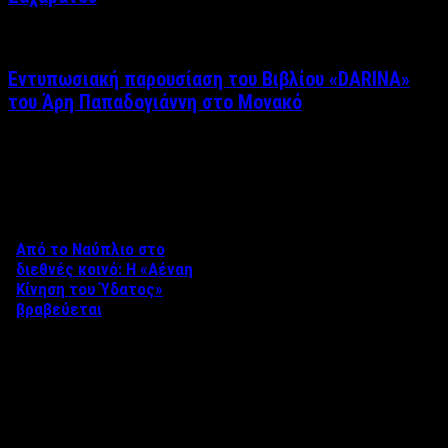
Εντυπωσιακή παρουσίαση του Βιβλίου «DARINA»
του Άρη Παπαδογιάννη στο Μονακό
Δείτε επίσης
Από το Ναύπλιο στο
διεθνές κοινό: Η «Αέναη
Κίνηση του Ύδατος»
βραβεύεται
Στο πλαίσιο του 8ου Διεθνούς
Φεστιβάλ Κινηματογράφου
Ναυπλίου «ΓΕΦΥΡΕΣ», το
ντοκιμαντέρ «Η Αέναη Κίνηση
του …