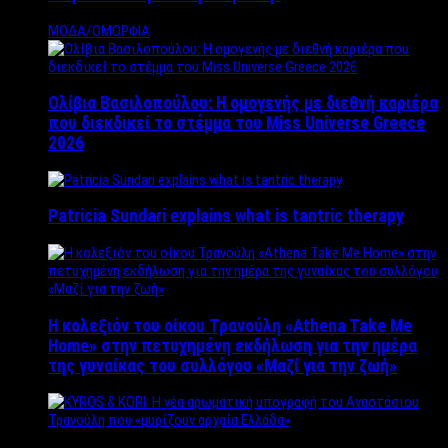
ΜΟΔΑ/ΟΜΟΡΦΙΑ
Ολίβια Βασιλοπούλου: Η ομογενής με διεθνή καριέρα
που διεκδικεί το στέμμα του Miss Universe Greece
2026
Patricia Sundari explains what is tantric therapy
Η κολεξιόν του οίκου Τρανούλη «Athena Take Me
Home» στην πετυχημένη εκδήλωση για την ημέρα
της γυναίκας του συλλόγου «Μαζί για την ζωή»