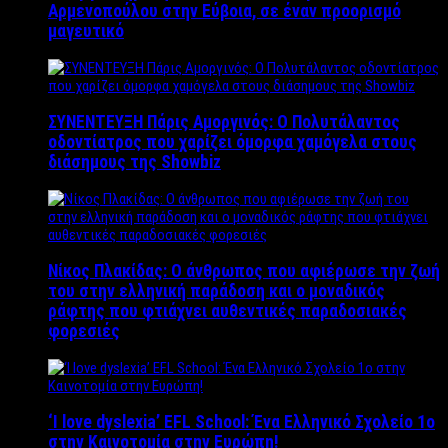
Αρμενοπούλου στην Εύβοια, σε έναν προορισμό
μαγευτικό
ΣΥΝΕΝΤΕΥΞΗ Πάρις Αμοργινός: O Πολυτάλαντος
οδοντίατρος που χαρίζει όμορφα χαμόγελα στους
διάσημους της Showbiz
Νίκος Πλακίδας: O άνθρωπος που αφιέρωσε την ζωή
του στην ελληνική παράδοση και ο μοναδικός
ράφτης που φτιάχνει αυθεντικές παραδοσιακές
φορεσιές
‘Ι love dyslexia’ EFL School: Ένα Ελληνικό Σχολείo 1ο
στην Καινοτομία στην Ευρώπη!