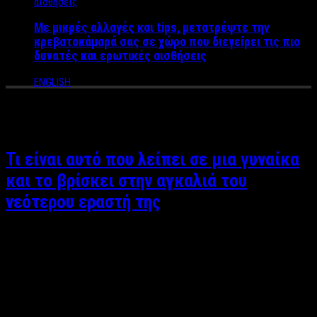
Με μικρές αλλαγές και tips, μετατρέψτε την
κρεβατοκάμαρά σας σε χώρο που διεγείρει τις πιο
δυνατές και ερωτικές αισθήσεις
ENGLISH
Tag Archives:
απιστία
Τι είναι αυτό που λείπει σε μια γυναίκα
και το βρίσκει στην αγκαλιά του
νεότερου εραστή της
Αργυρώ Αρβανίτη Η σημερινή γυναίκα δεν μοιάζει καθόλου με
την γυναίκα που είχαμε κάποτε στο μυάλο μας, δηλαδή η
σωστή νοικοκυρά που είναι δούλα και κυρά, και το μόνο που
μπορεί να κάνει είναι οι δουλειές του σπιτιού. Τέρμα αυτά…H