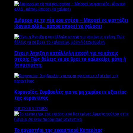
Διήμερο με τη νέα μου σχέση – Μπορεί να φαντάζει
ιδανικό αλλά… κάπου μπορεί να χαλάσει
Είναι η Άνοιξη η κατάλληλη εποχή για να κάνεις
σχέση; Πώς θέλεις να σε βρει το καλοκαίρι, μόνη ή
δεσμευμένη;
Κορονοϊός: Συμβουλές για να μη χωρίσετε εξαιτίας
της καραντίνας
SUCCESS STORIES
Το εργαστήρι της εικαστικού Κατερίνας