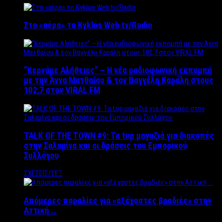
Στο «αέρα» το Kyklos Web tv/Radio
“Kερνάμε Αλήθειες” – Η νέα ραδιοφωνική εκπομπή
με την Άννα Ματθαίου & τον Βαγγέλη Καράλη στους
102,7 στον VIRAL FM
TALK OF THE TOWN #9: Τα top μαγαζιά για διακοπές
στην Σαλαμίνα και οι δράσεις του Εμπορικού
Συλλόγου
ΣΧΕΣΕΙΣ/ΣΕΞ
Απόμερες παραλίες για «αξέχαστες βραδιές» στην
Αττική …