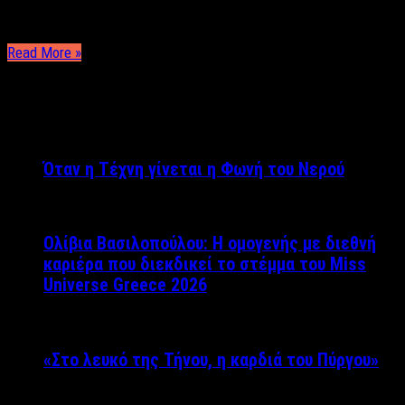
γυναίκα σήμερα εργάζεται, πηγαίνει στο γυμναστήριο της,
βγαίνει έξω με …
Read More »
ΤΕΛΕΥΤΑΙΑ ΝΕΑ
Όταν η Τέχνη γίνεται η Φωνή του Νερού
Ολίβια Βασιλοπούλου: Η ομογενής με διεθνή
καριέρα που διεκδικεί το στέμμα του Miss
Universe Greece 2026
«Στο λευκό της Τήνου, η καρδιά του Πύργου»