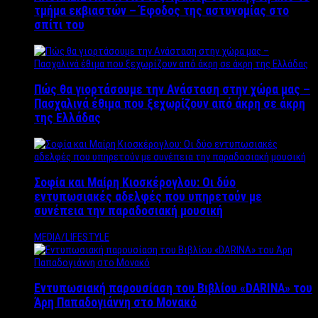
τμήμα εκβιαστών – Έφοδος της αστυνομίας στο
σπίτι του
Πώς θα γιορτάσουμε την Ανάσταση στην χώρα μας –
Πασχαλινά έθιμα που ξεχωρίζουν από άκρη σε άκρη
της Ελλάδας
Σοφία και Μαίρη Κιοσκέρογλου: Οι δύο
εντυπωσιακές αδελφές που υπηρετούν με
συνέπεια την παραδοσιακή μουσική
MEDIA/LIFESTYLE
Εντυπωσιακή παρουσίαση του Βιβλίου «DARINA» του
Άρη Παπαδογιάννη στο Μονακό