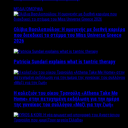
ΜΟΔΑ/ΟΜΟΡΦΙΑ
Ολίβια Βασιλοπούλου: Η ομογενής με διεθνή καριέρα
που διεκδικεί το στέμμα του Miss Universe Greece
2026
Patricia Sundari explains what is tantric therapy
Η κολεξιόν του οίκου Τρανούλη «Athena Take Me
Home» στην πετυχημένη εκδήλωση για την ημέρα
της γυναίκας του συλλόγου «Μαζί για την ζωή»