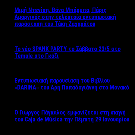
Μιμή Ντενίση, Βάνα Μπάρμπα, Πάρις
Αμοργινός στην τελευταία εντυπωσιακή
παράσταση του Τάκη Ζαχαράτου
Το νέο SPANK PARTY το Σάββατο 23/5 στο
Temple στο Γκάζι
Εντυπωσιακή παρουσίαση του Βιβλίου
«DARINA» του Άρη Παπαδογιάννη στο Μονακό
Ο Γιώργος Πάγκαλος εμφανίζεται στη σκηνή
του Caja de Música την Πέμπτη 29 Ιανουαρίου