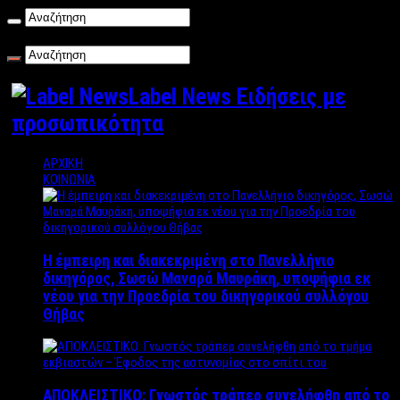
Πέμπτη , 06/08/2026
Label News Ειδήσεις με
προσωπικότητα
ΑΡΧΙΚΗ
ΚΟΙΝΩΝΙΑ
Η έμπειρη και διακεκριμένη στο Πανελλήνιο
δικηγόρος, Σωσώ Μαναρά Μαυράκη, υποψήφια εκ
νέου για την Προεδρία του δικηγορικού συλλόγου
Θήβας
ΑΠΟΚΛΕΙΣΤΙΚΟ: Γνωστός τράπερ συνελήφθη από το