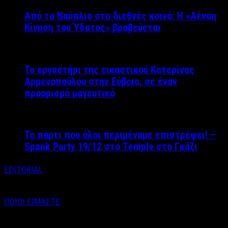
Από το Ναύπλιο στο διεθνές κοινό: Η «Αέναη
Κίνηση του Ύδατος» βραβεύεται
Το εργαστήρι της εικαστικού Κατερίνας
Αρμενοπούλου στην Εύβοια, σε έναν
προορισμό μαγευτικό
Το πάρτι που όλοι περιμέναμε επιστρέφει! –
Spank Party 19/12 στο Temple στο Γκάζι
EDITORIAL
ΠΟΙΟΙ ΕΙΜΑΣΤΕ
Email : info@labelnews.gr