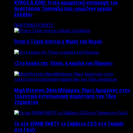
KYROS & KORI: Η νέα αρωματική υπογραφή του
Αναστάσιου Τρανούλη που «μυρίζουν αρχαία
Ελλάδα»
ΠΟΛΙΤΙΣΜΟΣ/EVENTS
Όταν η Τέχνη γίνεται η Φωνή του Νερού
«Στο λευκό της Τήνου, η καρδιά του Πύργου»
Μιμή Ντενίση, Βάνα Μπάρμπα, Πάρις Αμοργινός στην
τελευταία εντυπωσιακή παράσταση του Τάκη
Ζαχαράτου
Το νέο SPANK PARTY το Σάββατο 23/5 στο Temple
στο Γκάζι