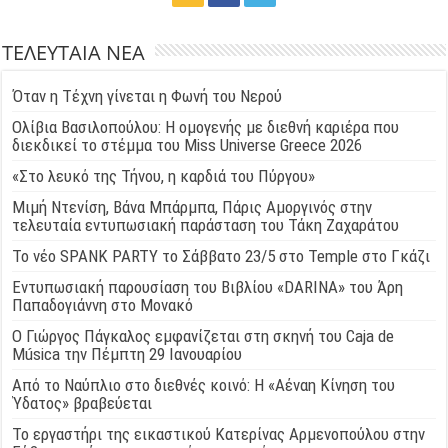
ΤΕΛΕΥΤΑΙΑ ΝΕΑ
Όταν η Τέχνη γίνεται η Φωνή του Νερού
Ολίβια Βασιλοπούλου: Η ομογενής με διεθνή καριέρα που
διεκδικεί το στέμμα του Miss Universe Greece 2026
«Στο λευκό της Τήνου, η καρδιά του Πύργου»
Μιμή Ντενίση, Βάνα Μπάρμπα, Πάρις Αμοργινός στην
τελευταία εντυπωσιακή παράσταση του Τάκη Ζαχαράτου
Το νέο SPANK PARTY το Σάββατο 23/5 στο Temple στο Γκάζι
Εντυπωσιακή παρουσίαση του Βιβλίου «DARINA» του Άρη
Παπαδογιάννη στο Μονακό
Ο Γιώργος Πάγκαλος εμφανίζεται στη σκηνή του Caja de
Música την Πέμπτη 29 Ιανουαρίου
Από το Ναύπλιο στο διεθνές κοινό: Η «Αέναη Κίνηση του
Ύδατος» βραβεύεται
Το εργαστήρι της εικαστικού Κατερίνας Αρμενοπούλου στην