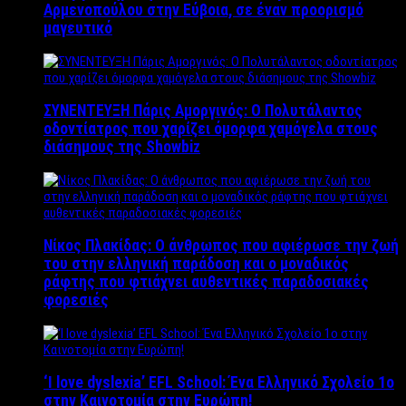
Αρμενοπούλου στην Εύβοια, σε έναν προορισμό
μαγευτικό
ΣΥΝΕΝΤΕΥΞΗ Πάρις Αμοργινός: O Πολυτάλαντος
οδοντίατρος που χαρίζει όμορφα χαμόγελα στους
διάσημους της Showbiz
Νίκος Πλακίδας: O άνθρωπος που αφιέρωσε την ζωή
του στην ελληνική παράδοση και ο μοναδικός
ράφτης που φτιάχνει αυθεντικές παραδοσιακές
φορεσιές
‘Ι love dyslexia’ EFL School: Ένα Ελληνικό Σχολείo 1ο
στην Καινοτομία στην Ευρώπη!