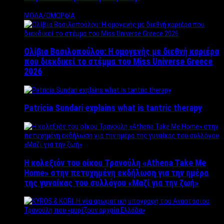
ΜΟΔΑ/ΟΜΟΡΦΙΑ
Ολίβια Βασιλοπούλου: Η ομογενής με διεθνή καριέρα
που διεκδικεί το στέμμα του Miss Universe Greece
2026
Patricia Sundari explains what is tantric therapy
Η κολεξιόν του οίκου Τρανούλη «Athena Take Me
Home» στην πετυχημένη εκδήλωση για την ημέρα
της γυναίκας του συλλόγου «Μαζί για την ζωή»