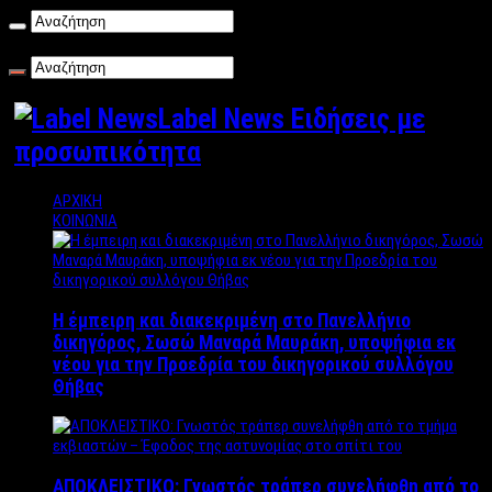
Πέμπτη , 06/08/2026
Label News Ειδήσεις με
προσωπικότητα
ΑΡΧΙΚΗ
ΚΟΙΝΩΝΙΑ
Η έμπειρη και διακεκριμένη στο Πανελλήνιο
δικηγόρος, Σωσώ Μαναρά Μαυράκη, υποψήφια εκ
νέου για την Προεδρία του δικηγορικού συλλόγου
Θήβας
ΑΠΟΚΛΕΙΣΤΙΚΟ: Γνωστός τράπερ συνελήφθη από το