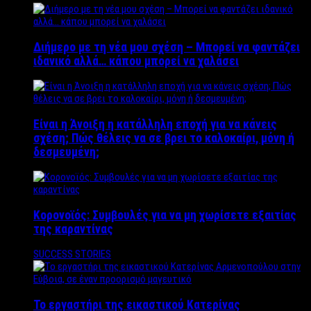
Διήμερο με τη νέα μου σχέση – Μπορεί να φαντάζει
ιδανικό αλλά… κάπου μπορεί να χαλάσει
Είναι η Άνοιξη η κατάλληλη εποχή για να κάνεις
σχέση; Πώς θέλεις να σε βρει το καλοκαίρι, μόνη ή
δεσμευμένη;
Κορονοϊός: Συμβουλές για να μη χωρίσετε εξαιτίας
της καραντίνας
SUCCESS STORIES
Το εργαστήρι της εικαστικού Κατερίνας