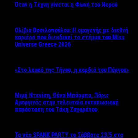
Όταν η Τέχνη γίνεται η Φωνή του Νερού
Ολίβια Βασιλοπούλου: Η ομογενής με διεθνή
καριέρα που διεκδικεί το στέμμα του Miss
Universe Greece 2026
«Στο λευκό της Τήνου, η καρδιά του Πύργου»
Μιμή Ντενίση, Βάνα Μπάρμπα, Πάρις
Αμοργινός στην τελευταία εντυπωσιακή
παράσταση του Τάκη Ζαχαράτου
Το νέο SPANK PARTY το Σάββατο 23/5 στο