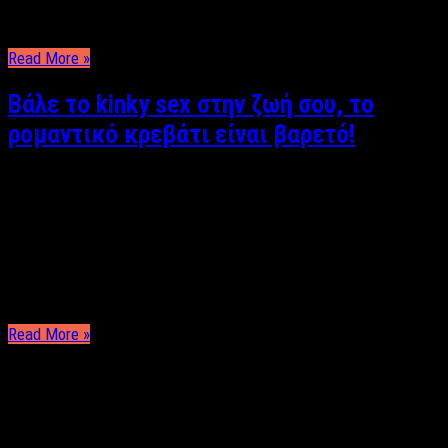
σιντριβάνι με θολά νερά. Έχω καπνίσει ήδη πολύ, αλλά ανάβω
ακόμα ένα τσιγάρο γιατί κάθε αναμονή επιτάσσει μια ακόμα …
Read More »
Βάλε το kinky sex στην ζωή σου, το
ρομαντικό κρεβάτι είναι βαρετό!
Αργυρώ Αρβανίτη Όλες αναζητάμε τον πρίγκιπα του
παραμυθιού, αυτόν που θα σε βγάλει έξω για μια ρομαντική
βόλτα και όταν έρθει η στιγμή να σε γυρίσει σαν ένας καλός
τζέντλεμαν στο σπίτι φτάνει η ώρα που παρακαλάς να δεχτεί
την πρόταση σου να ανέβει στο σπίτι … μην ανησυχείς και …
Read More »
ΤΕΛΕΥΤΑΙΑ ΝΕΑ