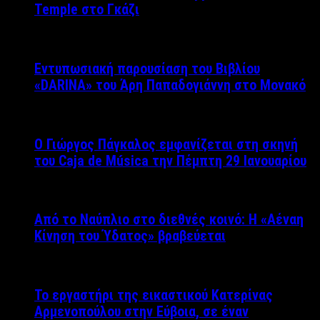
Temple στο Γκάζι
Εντυπωσιακή παρουσίαση του Βιβλίου
«DARINA» του Άρη Παπαδογιάννη στο Μονακό
Ο Γιώργος Πάγκαλος εμφανίζεται στη σκηνή
του Caja de Música την Πέμπτη 29 Ιανουαρίου
Από το Ναύπλιο στο διεθνές κοινό: Η «Αέναη
Κίνηση του Ύδατος» βραβεύεται
Το εργαστήρι της εικαστικού Κατερίνας
Αρμενοπούλου στην Εύβοια, σε έναν