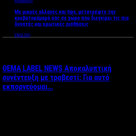
Με μικρές αλλαγές και tips, μετατρέψτε την
κρεβατοκάμαρά σας σε χώρο που διεγείρει τις πιο
δυνατές και ερωτικές αισθήσεις
ENGLISH
Tag Archives:
σεξ
ΘΕΜΑ LABEL NEWS Αποκαλυπτική
συνέντευξη με τραβεστί: Για αυτό
εκπορνεύομαι…
Συνέντευξη: Βασιλική Σδράκα Είναι μεσάνυχτα. Βρίσκομαι σε
μια πλατεία κάπου στην Αθήνα, έχοντας ραντεβού με την άλλη
πλευρά της ζωής.Στα διπλανά παγκάκια νεαροί χρήστες
ναρκωτικών και απέναντι μου ένα μεγάλο εντυπωσιακό