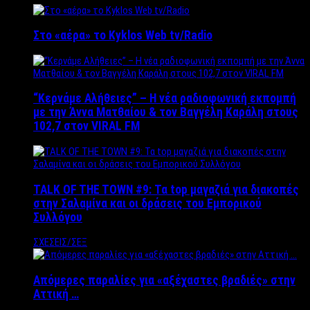
Στο «αέρα» το Kyklos Web tv/Radio
“Kερνάμε Αλήθειες” – Η νέα ραδιοφωνική εκπομπή
με την Άννα Ματθαίου & τον Βαγγέλη Καράλη στους
102,7 στον VIRAL FM
TALK OF THE TOWN #9: Τα top μαγαζιά για διακοπές
στην Σαλαμίνα και οι δράσεις του Εμπορικού
Συλλόγου
ΣΧΕΣΕΙΣ/ΣΕΞ
Απόμερες παραλίες για «αξέχαστες βραδιές» στην
Αττική …