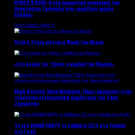
KYROS & KORI: Η νέα αρωματική υπογραφή του
Αναστάσιου Τρανούλη που «μυρίζουν αρχαία
Ελλάδα»
ΠΟΛΙΤΙΣΜΟΣ/EVENTS
Όταν η Τέχνη γίνεται η Φωνή του Νερού
«Στο λευκό της Τήνου, η καρδιά του Πύργου»
Μιμή Ντενίση, Βάνα Μπάρμπα, Πάρις Αμοργινός στην
τελευταία εντυπωσιακή παράσταση του Τάκη
Ζαχαράτου
Το νέο SPANK PARTY το Σάββατο 23/5 στο Temple
στο Γκάζι