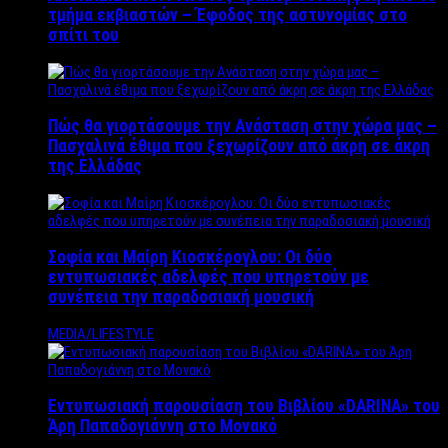
τμήμα εκβιαστών – Έφοδος της αστυνομίας στο
σπίτι του
Πώς θα γιορτάσουμε την Ανάσταση στην χώρα μας –
Πασχαλινά έθιμα που ξεχωρίζουν από άκρη σε άκρη
της Ελλάδας
Σοφία και Μαίρη Κιοσκέρογλου: Οι δύο
εντυπωσιακές αδελφές που υπηρετούν με
συνέπεια την παραδοσιακή μουσική
MEDIA/LIFESTYLE
Εντυπωσιακή παρουσίαση του Βιβλίου «DARINA» του
Άρη Παπαδογιάννη στο Μονακό