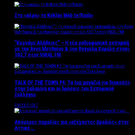
Στο «αέρα» το Kyklos Web tv/Radio
“Kερνάμε Αλήθειες” – Η νέα ραδιοφωνική εκπομπή
με την Άννα Ματθαίου & τον Βαγγέλη Καράλη στους
102,7 στον VIRAL FM
TALK OF THE TOWN #9: Τα top μαγαζιά για διακοπές
στην Σαλαμίνα και οι δράσεις του Εμπορικού
Συλλόγου
ΣΧΕΣΕΙΣ/ΣΕΞ
Απόμερες παραλίες για «αξέχαστες βραδιές» στην
Αττική …