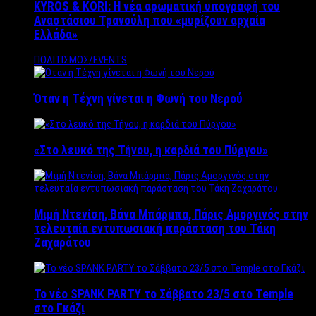
KYROS & KORI: Η νέα αρωματική υπογραφή του
Αναστάσιου Τρανούλη που «μυρίζουν αρχαία
Ελλάδα»
ΠΟΛΙΤΙΣΜΟΣ/EVENTS
Όταν η Τέχνη γίνεται η Φωνή του Νερού
«Στο λευκό της Τήνου, η καρδιά του Πύργου»
Μιμή Ντενίση, Βάνα Μπάρμπα, Πάρις Αμοργινός στην
τελευταία εντυπωσιακή παράσταση του Τάκη
Ζαχαράτου
Το νέο SPANK PARTY το Σάββατο 23/5 στο Temple
στο Γκάζι