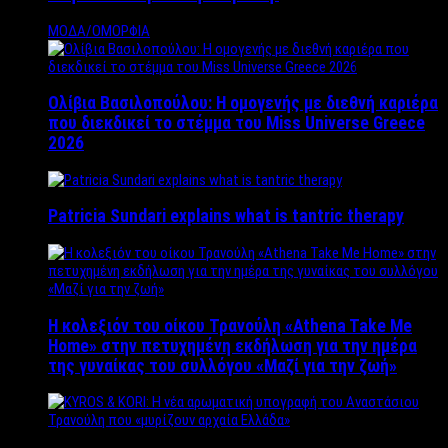
ΜΟΔΑ/ΟΜΟΡΦΙΑ
Ολίβια Βασιλοπούλου: Η ομογενής με διεθνή καριέρα
που διεκδικεί το στέμμα του Miss Universe Greece
2026
Patricia Sundari explains what is tantric therapy
Η κολεξιόν του οίκου Τρανούλη «Athena Take Me
Home» στην πετυχημένη εκδήλωση για την ημέρα
της γυναίκας του συλλόγου «Μαζί για την ζωή»