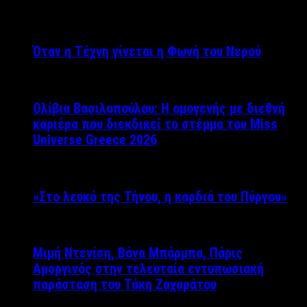
Όταν η Τέχνη γίνεται η Φωνή του Νερού
Ολίβια Βασιλοπούλου: Η ομογενής με διεθνή
καριέρα που διεκδικεί το στέμμα του Miss
Universe Greece 2026
«Στο λευκό της Τήνου, η καρδιά του Πύργου»
Μιμή Ντενίση, Βάνα Μπάρμπα, Πάρις
Αμοργινός στην τελευταία εντυπωσιακή
παράσταση του Τάκη Ζαχαράτου