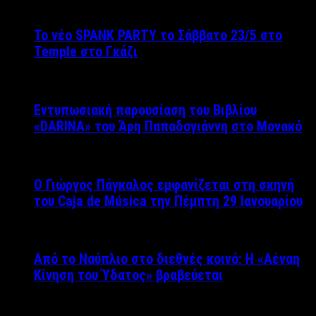
Το νέο SPANK PARTY το Σάββατο 23/5 στο
Temple στο Γκάζι
Εντυπωσιακή παρουσίαση του Βιβλίου
«DARINA» του Άρη Παπαδογιάννη στο Μονακό
Ο Γιώργος Πάγκαλος εμφανίζεται στη σκηνή
του Caja de Música την Πέμπτη 29 Ιανουαρίου
Από το Ναύπλιο στο διεθνές κοινό: Η «Αέναη
Κίνηση του Ύδατος» βραβεύεται