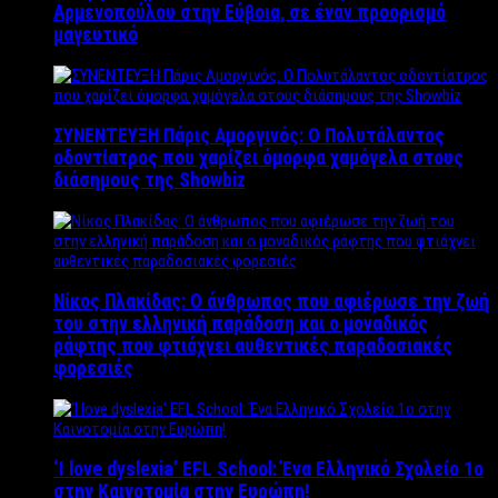
Αρμενοπούλου στην Εύβοια, σε έναν προορισμό
μαγευτικό
ΣΥΝΕΝΤΕΥΞΗ Πάρις Αμοργινός: O Πολυτάλαντος
οδοντίατρος που χαρίζει όμορφα χαμόγελα στους
διάσημους της Showbiz
Νίκος Πλακίδας: O άνθρωπος που αφιέρωσε την ζωή
του στην ελληνική παράδοση και ο μοναδικός
ράφτης που φτιάχνει αυθεντικές παραδοσιακές
φορεσιές
‘Ι love dyslexia’ EFL School: Ένα Ελληνικό Σχολείo 1ο
στην Καινοτομία στην Ευρώπη!