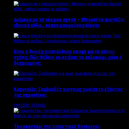
Διήμερο με τη νέα μου σχέση – Μπορεί να φαντάζει
ιδανικό αλλά… κάπου μπορεί να χαλάσει
Είναι η Άνοιξη η κατάλληλη εποχή για να κάνεις
σχέση; Πώς θέλεις να σε βρει το καλοκαίρι, μόνη ή
δεσμευμένη;
Κορονοϊός: Συμβουλές για να μη χωρίσετε εξαιτίας
της καραντίνας
SUCCESS STORIES
Το εργαστήρι της εικαστικού Κατερίνας