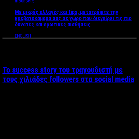
Με μικρές αλλαγές και tips, μετατρέψτε την
κρεβατοκάμαρά σας σε χώρο που διεγείρει τις πιο
δυνατές και ερωτικές αισθήσεις
ENGLISH
Tag Archives:
Social Media
Το success story του τραγουδιστή με
τους χιλιάδες followers στα social media
Βαγγέλης Καράλης Ο Κώστας Αρμενόπουλος αποτελεί
αναμφίβολα success story στον χώρο της Τέχνης κυρίως για το
μεγαλείο ψυχής, δύναμης και αισιοδοξίας που διαθέτει. Πριν
από τρία χρόνια ένα αναπάντεχο γεγονός θα του αλλάξει
οριστικά την ζωή. Ο αιφνίδιος θάνατος στενού του
οικογενειακού προσώπου, τον έκανε να συνειδητοποιήσει την