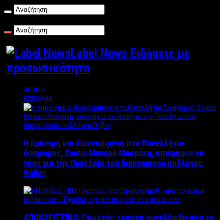
Κυριακή , 09/08/2026
Label News Ειδήσεις με
προσωπικότητα
ΑΡΧΙΚΗ
ΚΟΙΝΩΝΙΑ
Η έμπειρη και διακεκριμένη στο Πανελλήνιο
δικηγόρος, Σωσώ Μαναρά Μαυράκη, υποψήφια εκ
νέου για την Προεδρία του δικηγορικού συλλόγου
Θήβας
ΑΠΟΚΛΕΙΣΤΙΚΟ: Γνωστός τράπερ συνελήφθη από το