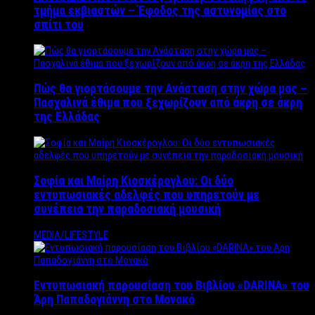
τμήμα εκβιαστών – Έφοδος της αστυνομίας στο
σπίτι του
Πώς θα γιορτάσουμε την Ανάσταση στην χώρα μας –
Πασχαλινά έθιμα που ξεχωρίζουν από άκρη σε άκρη
της Ελλάδας
Σοφία και Μαίρη Κιοσκέρογλου: Οι δύο
εντυπωσιακές αδελφές που υπηρετούν με
συνέπεια την παραδοσιακή μουσική
MEDIA/LIFESTYLE
Εντυπωσιακή παρουσίαση του Βιβλίου «DARINA» του
Άρη Παπαδογιάννη στο Μονακό