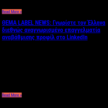
δύναμη που …
Read More »
ΘΕΜΑ LABEL NEWS: Γνωρίστε τον Έλληνα
διεθνώς αναγνωρισμένο επαγγελματία
αναβάθμισης προφίλ στο LinkedIn
Άκης Τσακίρης Τελευταία έρευνα σε Πανεπιστήμιο του
Λονδίνου, έδειξε πως το 90% των ανθρώπων, σχεδιάζουν και
θέτουν στόχους για την καριέρα τους, καθώς και την
οικονομική και επιχειρηματική τους ανάπτυξη… Ο Άκης
Τσακίρης, συνάντησε τον Ντένη Κουτούδη. Έναν πλήρως
πιστοποιημένο επαγγελματία στα Social Media και περπάτησε
μαζί του στην εταιρεία …
Read More »
ΤΕΛΕΥΤΑΙΑ ΝΕΑ