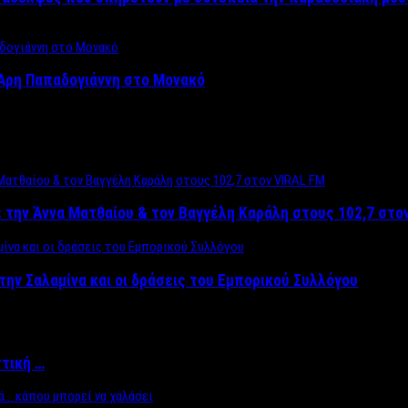
Άρη Παπαδογιάννη στο Μονακό
 την Άννα Ματθαίου & τον Βαγγέλη Καράλη στους 102,7 στο
την Σαλαμίνα και οι δράσεις του Εμπορικού Συλλόγου
ττική …