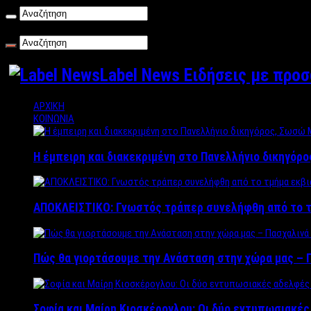
Πέμπτη , 06/08/2026
Label News Ειδήσεις με προ
ΑΡΧΙΚΗ
ΚΟΙΝΩΝΙΑ
Η έμπειρη και διακεκριμένη στο Πανελλήνιο δικηγόρ
ΑΠΟΚΛΕΙΣΤΙΚΟ: Γνωστός τράπερ συνελήφθη από το τ
Πώς θα γιορτάσουμε την Ανάσταση στην χώρα μας – Π
Σοφία και Μαίρη Κιοσκέρογλου: Οι δύο εντυπωσιακέ