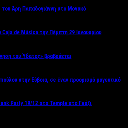
» του Άρη Παπαδογιάννη στο Μονακό
 Caja de Música την Πέμπτη 29 Ιανουαρίου
ίνηση του Ύδατος» βραβεύεται
πούλου στην Εύβοια, σε έναν προορισμό μαγευτικό
pank Party 19/12 στο Temple στο Γκάζι