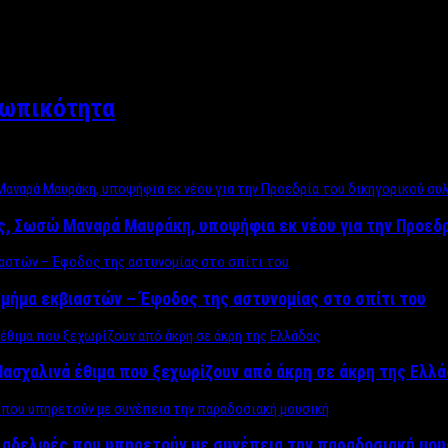
σωπικότητα
ος, Σωσώ Μαναρά Μαυράκη, υποψήφια εκ νέου για την Προεδ
μήμα εκβιαστών – Έφοδος της αστυνομίας στο σπίτι του
ασχαλινά έθιμα που ξεχωρίζουν από άκρη σε άκρη της Ελλ
ς αδελφές που υπηρετούν με συνέπεια την παραδοσιακή μου