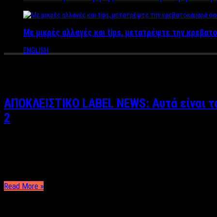
Με μικρές αλλαγές και tips, μετατρέψτε την κρεβατο
ENGLISH
Tag Archives:
survivor 2
ΑΠΟΚΛΕΙΣΤΙΚΟ LABEL NEWS: Αυτά είναι τ
2
Άκης Τσακίρης Μπορεί το διάσημο Survivor να τελείωσε το βράδ
γνωστά πρόσωπα της ελληνικής showbiz για να ολοκληρώσει τη
Read More »
ΤΕΛΕΥΤΑΙΑ ΝΕΑ