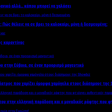
δανικό αλλά… κάπου μπορεί να χαλάσει
; Πώς θέλεις να σε βρει το καλοκαίρι, μόνη ή δεσμευμένη;
ης καραντίνας
υ στην Εύβοια, σε έναν προορισμό μαγευτικό
ίατρος που χαρίζει όμορφα χαμόγελα στους διάσημους της 
του στην ελληνική παράδοση και ο μοναδικός ράφτης που φ