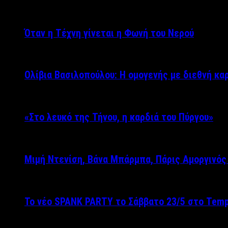
Όταν η Τέχνη γίνεται η Φωνή του Νερού
Ολίβια Βασιλοπούλου: Η ομογενής με διεθνή κα
«Στο λευκό της Τήνου, η καρδιά του Πύργου»
Μιμή Ντενίση, Βάνα Μπάρμπα, Πάρις Αμοργινό
Το νέο SPANK PARTY το Σάββατο 23/5 στο Temp