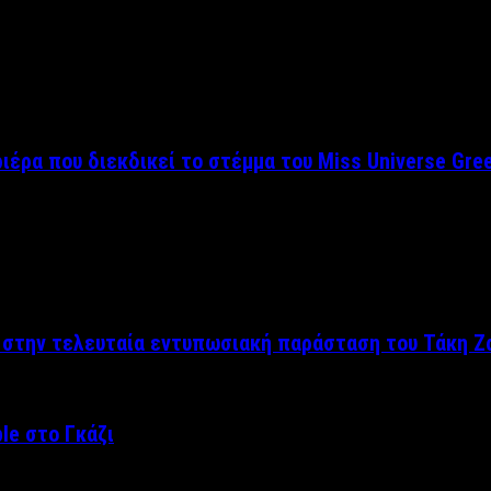
ριέρα που διεκδικεί το στέμμα του Miss Universe Gre
ς στην τελευταία εντυπωσιακή παράσταση του Τάκη Ζ
le στο Γκάζι