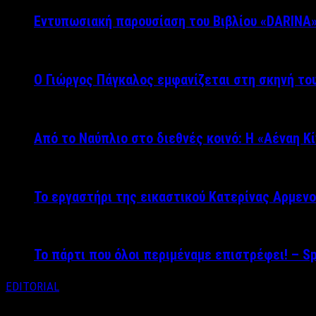
Εντυπωσιακή παρουσίαση του Βιβλίου «DARINA
Ο Γιώργος Πάγκαλος εμφανίζεται στη σκηνή του
Από το Ναύπλιο στο διεθνές κοινό: Η «Αέναη Κ
Το εργαστήρι της εικαστικού Κατερίνας Αρμενο
Το πάρτι που όλοι περιμέναμε επιστρέφει! – S
EDITORIAL