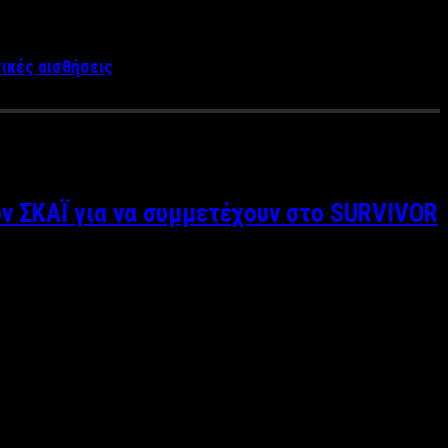
τικές αισθήσεις
ν ΣΚΑΪ για να συμμετέχουν στο SURVIVOR
, αλλά ήδη το κανάλι του Φαλήρου έχει αρχίσει και προσεγγίζει
το τραπέζι, …