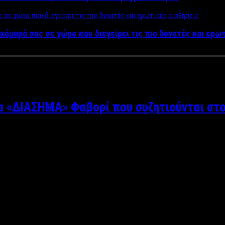
κάμαρά σας σε χώρο που διεγείρει τις πιο δυνατές και ερω
α «ΔΙΑΣΗΜΑ» Φαβορί που συζητιούνται στο
υ της Τετάρτης με νικητή τον Γιώργο Αγγελόπουλο ή αλλιώς Ντάνο
ν δεύτερη ομάδα των Διασήμων. Πολλά πρόσωπα έχουν ήδη πέσει σ