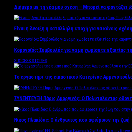
Διήμερο με τη νέα μου σχέση – Μπορεί να φαντάζει ι
Είναι η Άνοιξη η κατάλληλη εποχή για να κάνεις σχέση
Κορονοϊός: Συμβουλές για να μη χωρίσετε εξαιτίας τ
SUCCESS STORIES
Το εργαστήρι της εικαστικού Κατερίνας Αρμενοπούλο
ΣΥΝΕΝΤΕΥΞΗ Πάρις Αμοργινός: O Πολυτάλαντος οδοντ
Νίκος Πλακίδας: O άνθρωπος που αφιέρωσε την ζωή 