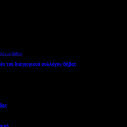
ρία του δικηγορικού συλλόγου Θήβας
άδας
σική