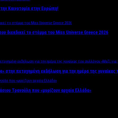
ο στην Καινοτομία στην Ευρώπη!
που διεκδικεί το στέμμα του Miss Universe Greece 2026
e» στην πετυχημένη εκδήλωση για την ημέρα της γυναίκας τ
άσιου Τρανούλη που «μυρίζουν αρχαία Ελλάδα»