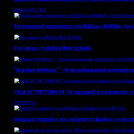
MEDIA/LIFESTYLE
Εντυπωσιακή παρουσίαση του Βιβλίου «DARINA» του 
Στο «αέρα» το Kyklos Web tv/Radio
“Kερνάμε Αλήθειες” – Η νέα ραδιοφωνική εκπομπή με
TALK OF THE TOWN #9: Τα top μαγαζιά για διακοπές σ
ΣΧΕΣΕΙΣ/ΣΕΞ
Απόμερες παραλίες για «αξέχαστες βραδιές» στην Α