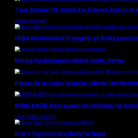
‘Ι love dyslexia’ EFL School: Ένα Ελληνικό Σχολείo 1
ΜΟΔΑ/ΟΜΟΡΦΙΑ
Ολίβια Βασιλοπούλου: Η ομογενής με διεθνή καριέρα 
Patricia Sundari explains what is tantric therapy
Η κολεξιόν του οίκου Τρανούλη «Athena Take Me Hom
KYROS & KORI: Η νέα αρωματική υπογραφή του Αναστ
ΠΟΛΙΤΙΣΜΟΣ/EVENTS
Όταν η Τέχνη γίνεται η Φωνή του Νερού