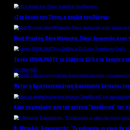
«Στο λευκό της Τήνου, η καρδιά του Πύργου»
Μιμή Ντενίση, Βάνα Μπάρμπα, Πάρις Αμοργινός στην
Το νέο SPANK PARTY το Σάββατο 23/5 στο Temple στο
DECORATION
Φέτος η Χριστουγεννιάτικη διακόσμηση λατρεύει το
Κάνε το μπαλκόνι σου τον επίγειο “παράδεισο” της 
Β. Μπουλάς διακοσμητής: ‘Το καλοκαίρι οι γάμοι θα γ