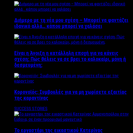
Διήμερο με τη νέα μου σχέση – Μπορεί να φαντάζει
ιδανικό αλλά… κάπου μπορεί να χαλάσει
Είναι η Άνοιξη η κατάλληλη εποχή για να κάνεις
σχέση; Πώς θέλεις να σε βρει το καλοκαίρι, μόνη ή
δεσμευμένη;
Κορονοϊός: Συμβουλές για να μη χωρίσετε εξαιτίας
της καραντίνας
SUCCESS STORIES
Το εργαστήρι της εικαστικού Κατερίνας