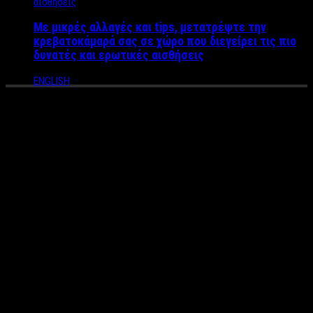
Με μικρές αλλαγές και tips, μετατρέψτε την
κρεβατοκάμαρά σας σε χώρο που διεγείρει τις πιο
δυνατές και ερωτικές αισθήσεις
ENGLISH
Άγιος Λουκάς ο Ιατρός,
γιορτάζει στις 11 Ιουνίου –
Ποιος ήταν όμως ο
επιστήμων και θαυματουργός
Άγιος;
Στις 11 Ιουνίου εορτάζει ένας από τους μεγαλύτερους Αγίους
του 20ου αιώνα! Ο Άγιος Λουκάς ο Ιατρός, Αρχιεπίσκοπος
Κριμαίας (1877-1961).