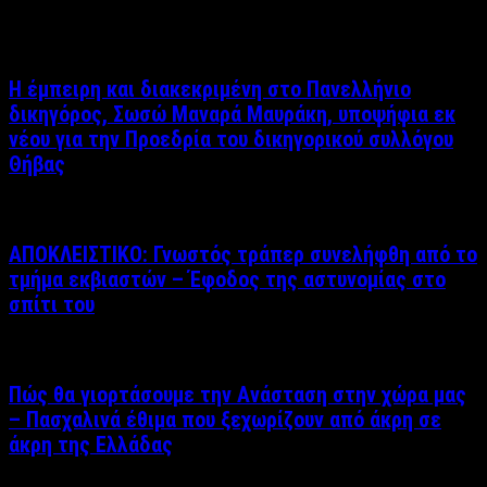
Η έμπειρη και διακεκριμένη στο Πανελλήνιο
δικηγόρος, Σωσώ Μαναρά Μαυράκη, υποψήφια εκ
νέου για την Προεδρία του δικηγορικού συλλόγου
Θήβας
ΑΠΟΚΛΕΙΣΤΙΚΟ: Γνωστός τράπερ συνελήφθη από το
τμήμα εκβιαστών – Έφοδος της αστυνομίας στο
σπίτι του
Πώς θα γιορτάσουμε την Ανάσταση στην χώρα μας
– Πασχαλινά έθιμα που ξεχωρίζουν από άκρη σε
άκρη της Ελλάδας