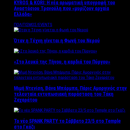
KYROS & KORI: Η νέα αρωματική υπογραφή του
Αναστάσιου Τρανούλη που «μυρίζουν αρχαία
Ελλάδα»
ΠΟΛΙΤΙΣΜΟΣ/EVENTS
Όταν η Τέχνη γίνεται η Φωνή του Νερού
«Στο λευκό της Τήνου, η καρδιά του Πύργου»
Μιμή Ντενίση, Βάνα Μπάρμπα, Πάρις Αμοργινός στην
τελευταία εντυπωσιακή παράσταση του Τάκη
Ζαχαράτου
Το νέο SPANK PARTY το Σάββατο 23/5 στο Temple
στο Γκάζι