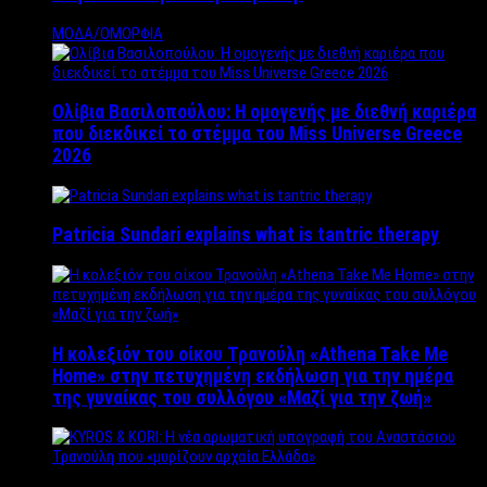
ΜΟΔΑ/ΟΜΟΡΦΙΑ
Ολίβια Βασιλοπούλου: Η ομογενής με διεθνή καριέρα
που διεκδικεί το στέμμα του Miss Universe Greece
2026
Patricia Sundari explains what is tantric therapy
Η κολεξιόν του οίκου Τρανούλη «Athena Take Me
Home» στην πετυχημένη εκδήλωση για την ημέρα
της γυναίκας του συλλόγου «Μαζί για την ζωή»