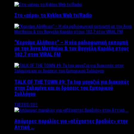
Στο «αέρα» το Kyklos Web tv/Radio
“Kερνάμε Αλήθειες” – Η νέα ραδιοφωνική εκπομπή
με την Άννα Ματθαίου & τον Βαγγέλη Καράλη στους
102,7 στον VIRAL FM
TALK OF THE TOWN #9: Τα top μαγαζιά για διακοπές
στην Σαλαμίνα και οι δράσεις του Εμπορικού
Συλλόγου
ΣΧΕΣΕΙΣ/ΣΕΞ
Απόμερες παραλίες για «αξέχαστες βραδιές» στην
Αττική …