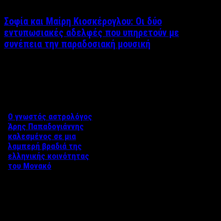
Σοφία και Μαίρη Κιοσκέρογλου: Οι δύο
εντυπωσιακές αδελφές που υπηρετούν με
συνέπεια την παραδοσιακή μουσική
Δείτε επίσης
Ο γνωστός αστρολόγος
Άρης Παπαδογιάννης
καλεσμένος σε μια
λαμπερή βραδιά της
ελληνικής κοινότητας
του Μονακό
Η Ελληνική κοινότητα του
Μονακό διοργάνωσε μια
ιδιαίτερη βραδιά προς τιμήν
των Ολυμπιακών αθλητών που