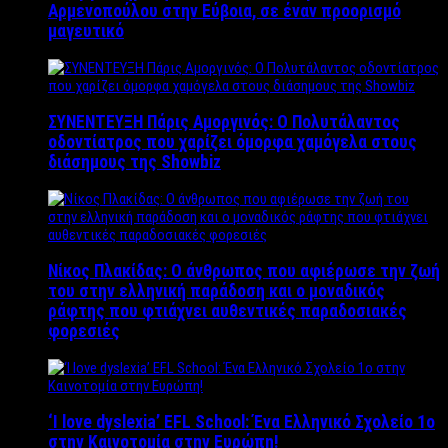
Αρμενοπούλου στην Εύβοια, σε έναν προορισμό
μαγευτικό
ΣΥΝΕΝΤΕΥΞΗ Πάρις Αμοργινός: O Πολυτάλαντος
οδοντίατρος που χαρίζει όμορφα χαμόγελα στους
διάσημους της Showbiz
Νίκος Πλακίδας: O άνθρωπος που αφιέρωσε την ζωή
του στην ελληνική παράδοση και ο μοναδικός
ράφτης που φτιάχνει αυθεντικές παραδοσιακές
φορεσιές
‘Ι love dyslexia’ EFL School: Ένα Ελληνικό Σχολείo 1ο
στην Καινοτομία στην Ευρώπη!