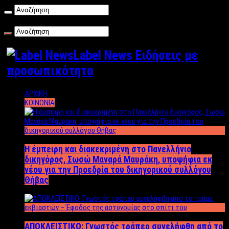
Κυριακή , 09/08/2026
Label News Ειδήσεις με
προσωπικότητα
ΑΡΧΙΚΗ
ΚΟΙΝΩΝΙΑ
Η έμπειρη και διακεκριμένη στο Πανελλήνιο
δικηγόρος, Σωσώ Μαναρά Μαυράκη, υποψήφια εκ
νέου για την Προεδρία του δικηγορικού συλλόγου
Θήβας
ΑΠΟΚΛΕΙΣΤΙΚΟ: Γνωστός τράπερ συνελήφθη από το