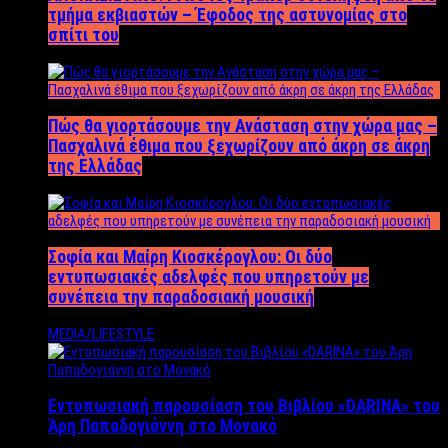
τμήμα εκβιαστών – Έφοδος της αστυνομίας στο
σπίτι του
Πώς θα γιορτάσουμε την Ανάσταση στην χώρα μας –
Πασχαλινά έθιμα που ξεχωρίζουν από άκρη σε άκρη
της Ελλάδας
Σοφία και Μαίρη Κιοσκέρογλου: Οι δύο
εντυπωσιακές αδελφές που υπηρετούν με
συνέπεια την παραδοσιακή μουσική
MEDIA/LIFESTYLE
Εντυπωσιακή παρουσίαση του Βιβλίου «DARINA» του
Άρη Παπαδογιάννη στο Μονακό