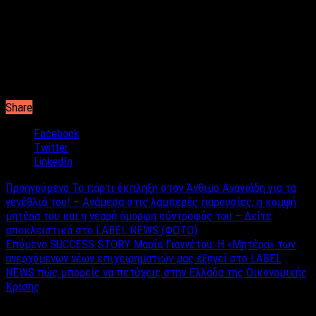
ασθενούντων και κεκμηκότων, μη επιλάθου δωρήσασθαι τω
αδελφώ ημών (….) την ίασιν και πάσιν ημίν τα ευφρόσυνα.
Ίνα και ημείς συν σοι δοξάζωμεν τον Πατέρα και τον Υιόν και
το Άγιον Πνεύμα, την μίαν θεότητα τε και βασιλείαν, νυν και αεί
και εις τους αιώνας των αιώνων.
Share
Facebook
Twitter
LinkedIn
Προηγούμενο
Το πάρτι έκπληξη στον Άνθιμο Ανανιάδη για τα
γενέθλιά του! – Ανάμεσα στις λαμπερές παρουσίες, η κομψή
μητέρα του και η νεαρή όμορφη σύντροφός του – Δείτε
αποκλειστικά στο LABEL NEWS (ΦΩΤΟ)
Επόμενο
SUCCESS STORY Μαρία Γιαννέτου: Η «Μητέρα» των
ανερχόμενων νέων επιχειρηματιών μας εξηγεί στο LABEL
NEWS πώς μπορείς να πετύχεις στην Ελλάδα της Οικονομικής
Κρίσης
Σχετικά άρθρα