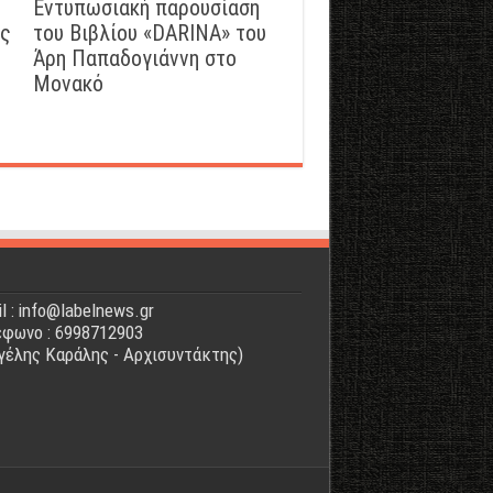
Εντυπωσιακή παρουσίαση
ός
του Βιβλίου «DARINA» του
Άρη Παπαδογιάννη στο
Μονακό
l : info@labelnews.gr
φωνο : 6998712903
γέλης Καράλης - Αρχισυντάκτης)