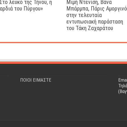
Στο λευκό της Τήνου, η
Μιμή Ντενίση, Βάνα
αρδιά του Πύργου»
Μπάρμπα, Πάρις Αμοργιν
στην τελευταία
εντυπωσιακή παράσταση
του Τάκη Ζαχαράτου
ΠΟΙΟΙ ΕΙΜΑΣΤΕ
Emai
Τηλέ
(Βαγ