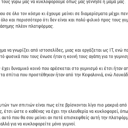
ι τους γύρω μας να κυκλοφορούμε όπως μας γέννησε η μαμά μας.
μου σε όλο τον κόσμο κι έχουμε μείνει σε διαμερίσματα μέχρι πε
όλο και περισσότερο ότι δεν είναι και πολύ φιλικό προς τους γυμ
 διάσημης πλέον πλατφόρμας.
μα να γνωρίζει από ιστοσελίδες, μιας και εργάζεται ως IT, ενώ π
ό φυσικά που τους ένωσε ήταν η κοινή τους αγάπη για το γυμνισ
 έχει δυναμικό κοινό που αρέσκεται στο γυμνισμό κι έτσι ήταν απ
τα σπίτια που προστέθηκαν ήταν από την Κεφαλονιά, ενώ Λευκάδ
ών των σπιτιών είναι πως είτε βρίσκονται λίγο πιο μακριά από τ
, έτσι ώστε ο καθένας να έχει την ελευθερία να κυκλοφορεί, όπω
 αυτό που θα σου μείνει αν ποτέ επισκεφθείς αυτή την πλατφόρμ
, αλλά για να κυκλοφορείτε μόνο γυμνοί.