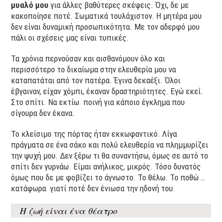
μυαλό μου
για άλλες βαθύτερες σκέψεις. Όχι, δε με
κακοποίησε ποτέ. Σωματικά τουλάχιστον. Η μητέρα μου
δεν είναι δυναμική προσωπικότητα. Με τον αδερφό μου
πάλι οι σχέσεις μας είναι τυπικές.
Τα χρόνια περνούσαν και αισθανόμουν όλο και
περισσότερο το δικαίωμα στην ελευθερία μου να
καταπατάται από τον πατέρα. Έγινα δεκαέξι. Όλοι
έβγαιναν, είχαν χόμπι, έκαναν δραστηριότητες. Εγώ εκεί.
Στο σπίτι. Να εκτίω ποινή για κάποιο έγκλημα που
σίγουρα δεν έκανα.
Το κλείσιμο της πόρτας ήταν εκκωφαντικό. Λίγα
πράγματα σε ένα σάκο και πολύ ελευθερία να πλημμυρίζει
την ψυχή μου. Δεν ξέρω τι θα συναντήσω, όμως σε αυτό το
σπίτι δεν γυρνάω. Είμαι ανήλικος, μικρός. Τόσο δυνατός
όμως που δε με φοβίζει το άγνωστο. Το θέλω. Το ποθώ …
κατάφωρα γιατί ποτέ δεν ένιωσα την ηδονή του.
Η ζωή είναι ένα θέατρο