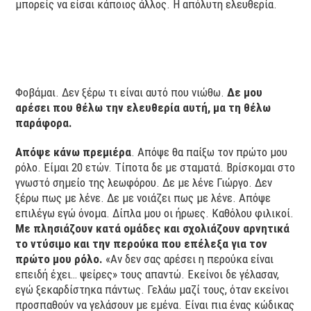
μπορείς να είσαι κάποιος άλλος. Η απόλυτη ελευθερία.
Φοβάμαι. Δεν ξέρω τι είναι αυτό που νιώθω.
Δε μου
αρέσει που θέλω την ελευθερία αυτή, μα τη θέλω
παράφορα.
Απόψε κάνω πρεμιέρα
. Απόψε θα παίξω τον πρώτο μου
ρόλο. Είμαι 20 ετών. Τίποτα δε με σταματά. Βρίσκομαι στο
γνωστό σημείο της λεωφόρου. Δε με λένε Γιώργο. Δεν
ξέρω πως με λένε. Δε με νοιάζει πως με λένε. Απόψε
επιλέγω εγώ όνομα. Δίπλα μου οι ήρωες. Καθόλου φιλικοί.
Με πλησιάζουν κατά ομάδες και σχολιάζουν αρνητικά
το ντύσιμο και την περούκα που επέλεξα για τον
πρώτο μου ρόλο.
«Αν δεν σας αρέσει η περούκα είναι
επειδή έχει… ψείρες» τους απαντώ. Εκείνοι δε γέλασαν,
εγώ ξεκαρδίστηκα πάντως. Γελάω μαζί τους, όταν εκείνοι
προσπαθούν να γελάσουν με εμένα. Είναι πια ένας κώδικας