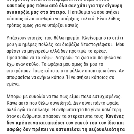
εαυτούς μας πάνω από όλα σαν χάπι για την σίγουρη
ανυπαρξία μας στο άπειρο.
Η επιθυμία να σου ανήκει
κάποιος είναι επιθυμία να υπάρξεις τελικά. Είναι λάθος
τρόπος όμως για να υπάρξει κανείς.
Υπάρχουν εποχές που θέλω ηρεμία. Κλείνομαι στο σπίτι
μου για ημέρες πολλές και διαβάζω Ντοστογιέφσκι. Μου
αρέσει να μαγειρεύω αλλά δεν προτιμώ το κρέας.
Προσπαθώ να το κόψω. Λατρεύω τα ζώα και θα ήθελα να
έχω έναν σκύλο. Τα ωράρια μου όμως δε μου το
επιτρέπουν. Ίσως κάποτε στο μέλλον αποκτήσω έναν. Αν
αποφασίσω να ανήκω κάπου. Ή να ανήκει κάποιος σε
εμένα.
Μπορώ με ευκολία να πω πως είμαι πολύ ευτυχισμένος.
Κάνω αυτό που θέλω συνειδητά. Δεν είναι πάντα ωραία,
αλλά εγώ το επέλεξα. Η ανθρωπότητα θα γίνει καλύτερη
όταν οι άνθρωποι σπάσουν τα στερεότυπα τους.
Κανένας
δεν πρέπει να καταπιέσει τον εαυτό του τον ίδιο και
σαφώς δεν πρέπει να καταπιέσει τη σεξουαλικότητα