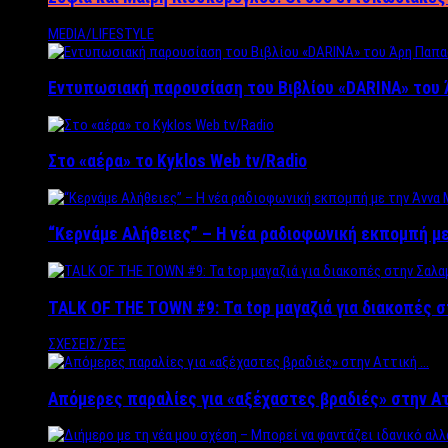
MEDIA/LIFESTYLE
Εντυπωσιακή παρουσίαση του Βιβλίου «DARINA» του 
Στο «αέρα» το Kyklos Web tv/Radio
“Kερνάμε Αλήθειες” – Η νέα ραδιοφωνική εκπομπή με
TALK OF THE TOWN #9: Τα top μαγαζιά για διακοπές σ
ΣΧΕΣΕΙΣ/ΣΕΞ
Απόμερες παραλίες για «αξέχαστες βραδιές» στην Α