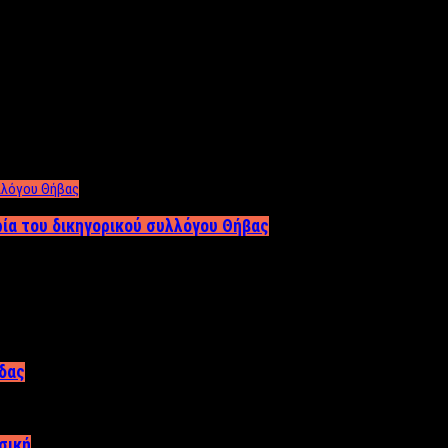
ρία του δικηγορικού συλλόγου Θήβας
άδας
σική