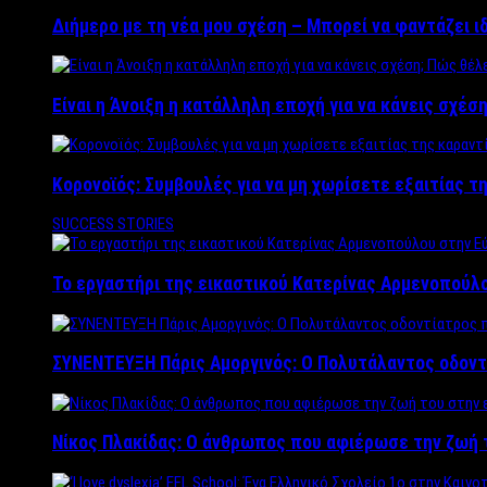
Διήμερο με τη νέα μου σχέση – Μπορεί να φαντάζει ι
Είναι η Άνοιξη η κατάλληλη εποχή για να κάνεις σχέση
Κορονοϊός: Συμβουλές για να μη χωρίσετε εξαιτίας τ
SUCCESS STORIES
Το εργαστήρι της εικαστικού Κατερίνας Αρμενοπούλο
ΣΥΝΕΝΤΕΥΞΗ Πάρις Αμοργινός: O Πολυτάλαντος οδοντ
Νίκος Πλακίδας: O άνθρωπος που αφιέρωσε την ζωή 