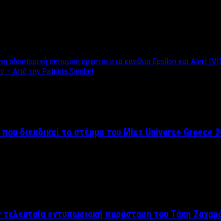
 οδοιπορική εκπομπή έρχεται στα κανάλια Epsilon και Alert (V
– Από την Patricia Sundari
 που διεκδικεί το στέμμα του Miss Universe Greece 
ν τελευταία εντυπωσιακή παράσταση του Τάκη Ζαχαρ