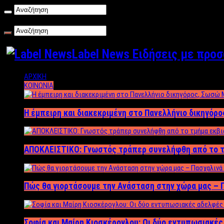
Πέμπτη , 06/08/2026
Label News Ειδήσεις με προ
ΑΡΧΙΚΗ
ΚΟΙΝΩΝΙΑ
Η έμπειρη και διακεκριμένη στο Πανελλήνιο δικηγόρ
ΑΠΟΚΛΕΙΣΤΙΚΟ: Γνωστός τράπερ συνελήφθη από το τ
Πώς θα γιορτάσουμε την Ανάσταση στην χώρα μας – Π
Σοφία και Μαίρη Κιοσκέρογλου: Οι δύο εντυπωσιακέ