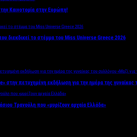
ο στην Καινοτομία στην Ευρώπη!
που διεκδικεί το στέμμα του Miss Universe Greece 2026
e» στην πετυχημένη εκδήλωση για την ημέρα της γυναίκας τ
άσιου Τρανούλη που «μυρίζουν αρχαία Ελλάδα»