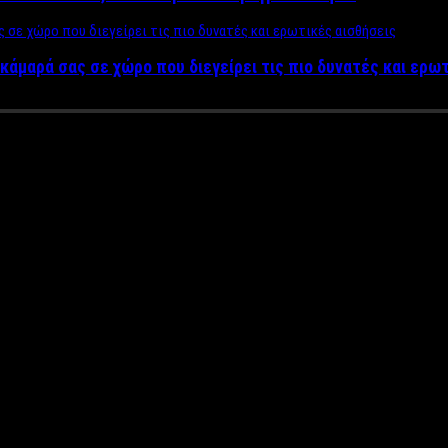
κάμαρά σας σε χώρο που διεγείρει τις πιο δυνατές και ερω
ε και ας πιάσουν τους πραγμα
ο Γκάζι
οποιηθεί από τον Δήμο καθώς σχεδόν κάθε Παρασκευή και Σάββατο
το Γκάζι αναφέρει: “Την στιγμή που εγκληματικότητα στην περιο
οχής εαν ενοχλούνται από την μουσική και κανείς δεν μας απάντ
α μεταφέρουν την διασκέδαση σε άλλη περιοχή. Το πιο σημαντικό 
 Ας μας αφήσουν ήσυχους να δουλέψουμε και ας πιάσουν τους πρα
όγο της πανδημίας οι επιχειρηματίες στο Γκάζι κάνουν τεράστιε