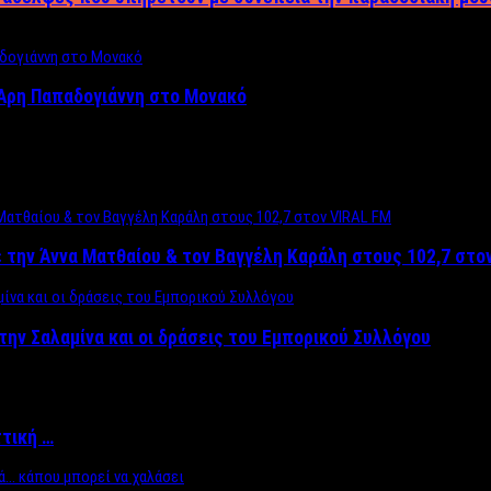
Άρη Παπαδογιάννη στο Μονακό
 την Άννα Ματθαίου & τον Βαγγέλη Καράλη στους 102,7 στο
την Σαλαμίνα και οι δράσεις του Εμπορικού Συλλόγου
ττική …