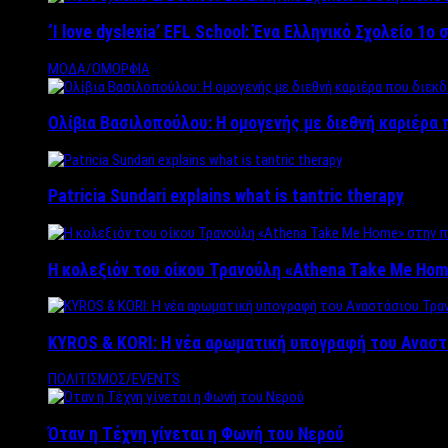
‘Ι love dyslexia’ EFL School: Ένα Ελληνικό Σχολείo 1
ΜΟΔΑ/ΟΜΟΡΦΙΑ
Ολίβια Βασιλοπούλου: Η ομογενής με διεθνή καριέρα 
Patricia Sundari explains what is tantric therapy
Η κολεξιόν του οίκου Τρανούλη «Athena Take Me Hom
KYROS & KORI: Η νέα αρωματική υπογραφή του Αναστ
ΠΟΛΙΤΙΣΜΟΣ/EVENTS
Όταν η Τέχνη γίνεται η Φωνή του Νερού