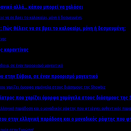
δανικό αλλά… κάπου μπορεί να χαλάσει
; Πώς θέλεις να σε βρει το καλοκαίρι, μόνη ή δεσμευμένη;
ης καραντίνας
υ στην Εύβοια, σε έναν προορισμό μαγευτικό
ίατρος που χαρίζει όμορφα χαμόγελα στους διάσημους της 
του στην ελληνική παράδοση και ο μοναδικός ράφτης που φ