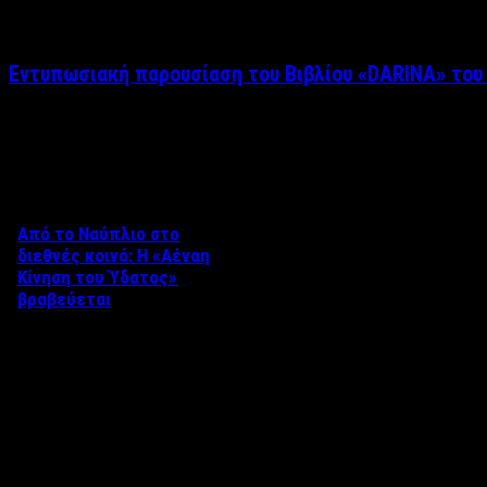
Εντυπωσιακή παρουσίαση του Βιβλίου «DARINA» του
Δείτε επίσης
Από το Ναύπλιο στο
διεθνές κοινό: Η «Αέναη
Κίνηση του Ύδατος»
βραβεύεται
Στο πλαίσιο του 8ου Διεθνούς
Φεστιβάλ Κινηματογράφου
Ναυπλίου «ΓΕΦΥΡΕΣ», το
ντοκιμαντέρ «Η Αέναη Κίνηση
του …