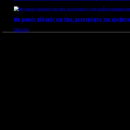
Με μικρές αλλαγές και tips, μετατρέψτε την κρεβατο
ENGLISH
“Ας μας αφήσουν να δουλέψουμ
Ξεσπούν οι επιχειρηματίες στ
Ξεσπούν οι επιχειρηματίες στο Γκάζι λέγοντας ότι έχουν στοχ
ησυχίας με αποτέλεσμα να σφραγίζουν τα μαγαζιά τους.
Mιλώντας στο Label News επιχειρηματίας νυχτερινού κέντρου σ
με την μουσική στα μαγαζιά. Ρωτήσαμε τους κατοίκους της περι
επίθεση στα μαγαζιά στο Γκάζι θέλοντας να μας κλείσουν και ν
με τα μεροκάματα που παίρνουν τρέφουν τις οικογένειές τους.
Κλείνοντας να τονίσουμε ότι μετά από δύο χρόνια εγκλεισμού λ
πόδια τους.