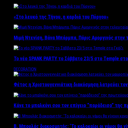
«Στο λευκό της Τήνου, η καρδιά του Πύργου»
Μιμή Ντενίση, Βάνα Μπάρμπα, Πάρις Αμοργινός στην
Το νέο SPANK PARTY το Σάββατο 23/5 στο Temple στο
DECORATION
Φέτος η Χριστουγεννιάτικη διακόσμηση λατρεύει το
Κάνε το μπαλκόνι σου τον επίγειο “παράδεισο” της 
Β. Μπουλάς διακοσμητής: ‘Το καλοκαίρι οι γάμοι θα γ