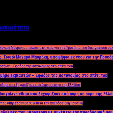
σωπικότητα
ος, Σωσώ Μαναρά Μαυράκη, υποψήφια εκ νέου για την Προεδ
μήμα εκβιαστών – Έφοδος της αστυνομίας στο σπίτι του
ασχαλινά έθιμα που ξεχωρίζουν από άκρη σε άκρη της Ελλ
ς αδελφές που υπηρετούν με συνέπεια την παραδοσιακή μου