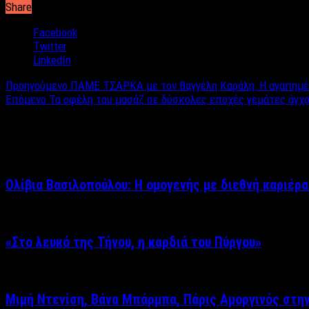
Share
Facebook
Twitter
LinkedIn
Προηγούμενο
ΠΑΜΕ ΤΣΑΡΚΑ με τον Βαγγέλη Καράλη: H αγαπημένη
Επόμενο
Τα οφέλη του μασάζ σε δύσκολες εποχές γεμάτες άγχος 
Σχετικά άρθρα
Ολίβια Βασιλοπούλου: Η ομογενής με διεθνή καριέρα
«Στο λευκό της Τήνου, η καρδιά του Πύργου»
Μιμή Ντενίση, Βάνα Μπάρμπα, Πάρις Αμοργινός στη