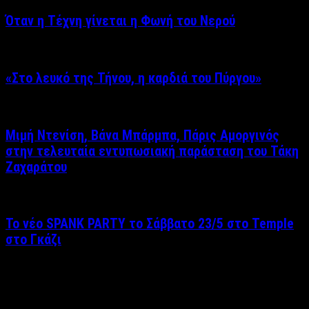
Όταν η Τέχνη γίνεται η Φωνή του Νερού
«Στο λευκό της Τήνου, η καρδιά του Πύργου»
Μιμή Ντενίση, Βάνα Μπάρμπα, Πάρις Αμοργινός
στην τελευταία εντυπωσιακή παράσταση του Τάκη
Ζαχαράτου
Το νέο SPANK PARTY το Σάββατο 23/5 στο Temple
στο Γκάζι
Δείτε επίσης