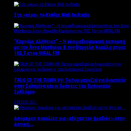
Στο «αέρα» το Kyklos Web tv/Radio
“Kερνάμε Αλήθειες” – Η νέα ραδιοφωνική εκπομπή
με την Άννα Ματθαίου & τον Βαγγέλη Καράλη στους
102,7 στον VIRAL FM
TALK OF THE TOWN #9: Τα top μαγαζιά για διακοπές
στην Σαλαμίνα και οι δράσεις του Εμπορικού
Συλλόγου
ΣΧΕΣΕΙΣ/ΣΕΞ
Απόμερες παραλίες για «αξέχαστες βραδιές» στην
Αττική …