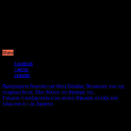
Share
Facebook
Twitter
LinkedIn
Προηγούμενο
Γεωπολιτική θέση Ελλάδας: Πειρασμός που της
επιφέρει δεινά. Όλοι θέλουν τον θησαυρό της…
Επόμενο
Η ανεξαρτησία είναι γένους θηλυκού, πέταξε από
πάνω σου ότι σε βαραίνει
Σχετικά άρθρα