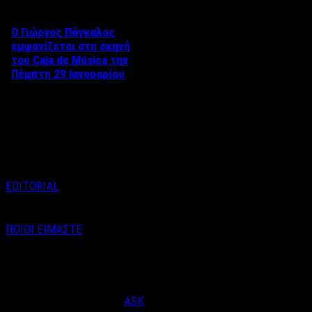
Ο Γιώργος Πάγκαλος
εμφανίζεται στη σκηνή
του Caja de Música την
Πέμπτη 29 Ιανουαρίου
Ο Γιώργος Πάγκαλος
εμφανίζεται στη σκηνή του
Caja de Música την Πέμπτη 29
Ιανουαρίου, σε …
EDITORIAL
ΠΟΙΟΙ ΕΙΜΑΣΤΕ
Email : info@labelnews.gr
Τηλέφωνο : 6998712903
(Βαγγέλης Καράλης - Αρχισυντάκτης)
Designed & Developed by
ASK