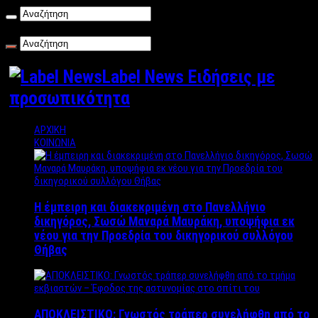
Σάββατο , 08/08/2026
Label News Ειδήσεις με
προσωπικότητα
ΑΡΧΙΚΗ
ΚΟΙΝΩΝΙΑ
Η έμπειρη και διακεκριμένη στο Πανελλήνιο
δικηγόρος, Σωσώ Μαναρά Μαυράκη, υποψήφια εκ
νέου για την Προεδρία του δικηγορικού συλλόγου
Θήβας
ΑΠΟΚΛΕΙΣΤΙΚΟ: Γνωστός τράπερ συνελήφθη από το