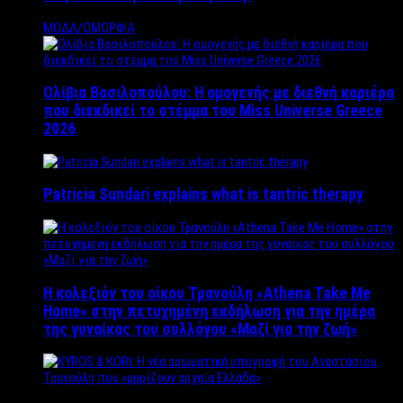
ΜΟΔΑ/ΟΜΟΡΦΙΑ
Ολίβια Βασιλοπούλου: Η ομογενής με διεθνή καριέρα
που διεκδικεί το στέμμα του Miss Universe Greece
2026
Patricia Sundari explains what is tantric therapy
Η κολεξιόν του οίκου Τρανούλη «Athena Take Me
Home» στην πετυχημένη εκδήλωση για την ημέρα
της γυναίκας του συλλόγου «Μαζί για την ζωή»