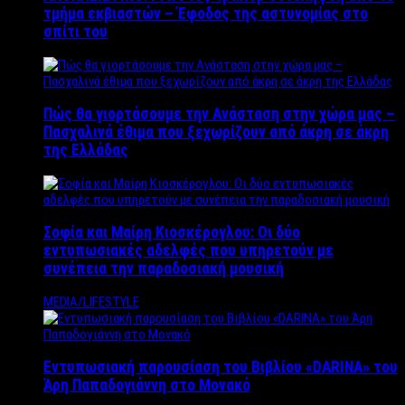
τμήμα εκβιαστών – Έφοδος της αστυνομίας στο
σπίτι του
Πώς θα γιορτάσουμε την Ανάσταση στην χώρα μας –
Πασχαλινά έθιμα που ξεχωρίζουν από άκρη σε άκρη
της Ελλάδας
Σοφία και Μαίρη Κιοσκέρογλου: Οι δύο
εντυπωσιακές αδελφές που υπηρετούν με
συνέπεια την παραδοσιακή μουσική
MEDIA/LIFESTYLE
Εντυπωσιακή παρουσίαση του Βιβλίου «DARINA» του
Άρη Παπαδογιάννη στο Μονακό