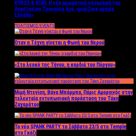
KYROS & KORI: Η νέα αρωματική υπογραφή του
Αναστάσιου Τρανούλη που «μυρίζουν αρχαία
Ελλάδα»
ΠΟΛΙΤΙΣΜΟΣ/EVENTS
Όταν η Τέχνη γίνεται η Φωνή του Νερού
«Στο λευκό της Τήνου, η καρδιά του Πύργου»
Μιμή Ντενίση, Βάνα Μπάρμπα, Πάρις Αμοργινός στην
τελευταία εντυπωσιακή παράσταση του Τάκη
Ζαχαράτου
Το νέο SPANK PARTY το Σάββατο 23/5 στο Temple
στο Γκάζι