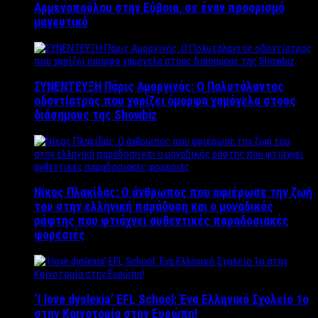
Αρμενοπούλου στην Εύβοια, σε έναν προορισμό
μαγευτικό
ΣΥΝΕΝΤΕΥΞΗ Πάρις Αμοργινός: O Πολυτάλαντος
οδοντίατρος που χαρίζει όμορφα χαμόγελα στους
διάσημους της Showbiz
Νίκος Πλακίδας: O άνθρωπος που αφιέρωσε την ζωή
του στην ελληνική παράδοση και ο μοναδικός
ράφτης που φτιάχνει αυθεντικές παραδοσιακές
φορεσιές
‘Ι love dyslexia’ EFL School: Ένα Ελληνικό Σχολείo 1ο
στην Καινοτομία στην Ευρώπη!