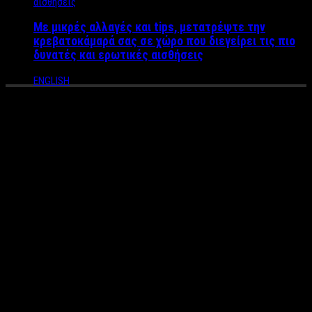
Με μικρές αλλαγές και tips, μετατρέψτε την
κρεβατοκάμαρά σας σε χώρο που διεγείρει τις πιο
δυνατές και ερωτικές αισθήσεις
ENGLISH
Αφού το «πάλεψε» πολύ τώρα
μπορεί να πει «Άϊντε στο
καλό»: Το μουσικό μήνυμα του
Κωνσταντίνου Μάνη (βίντεο)
Με ένα άκρως ανεβαστικό τραγούδι επιστρέφει δυναμικά ο
Κωνσταντίνος Μάνης
. Έχοντας υμνήσει τον έρωτα μέσα από
τις μπαλάντες του που κατάφεραν να ξεχωρίσουν και να τον
καθιερώσουν μουσικά εδώ και πολλά χρόνια, εγκαινιάζοντας τη
συνεργασία του με τη
SONAR
MUSIC
σε μία σύμπραξη με την
Cobalt
Music
και την
Energy
Records
, αυτή τη φορά επέλεξε