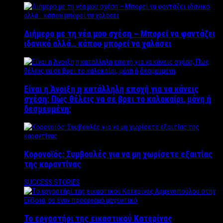
Διήμερο με τη νέα μου σχέση – Μπορεί να φαντάζει
ιδανικό αλλά… κάπου μπορεί να χαλάσει
Είναι η Άνοιξη η κατάλληλη εποχή για να κάνεις
σχέση; Πώς θέλεις να σε βρει το καλοκαίρι, μόνη ή
δεσμευμένη;
Κορονοϊός: Συμβουλές για να μη χωρίσετε εξαιτίας
της καραντίνας
SUCCESS STORIES
Το εργαστήρι της εικαστικού Κατερίνας