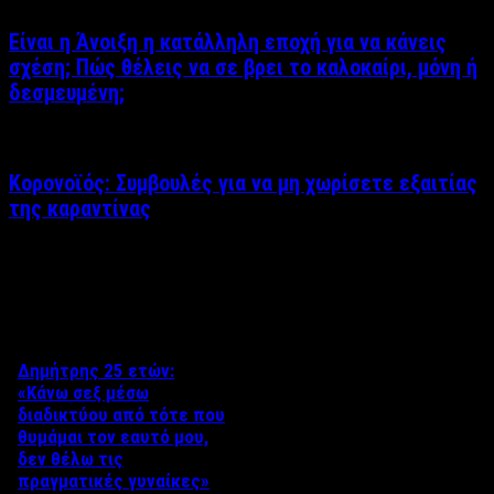
Είναι η Άνοιξη η κατάλληλη εποχή για να κάνεις
σχέση; Πώς θέλεις να σε βρει το καλοκαίρι, μόνη ή
δεσμευμένη;
Κορονοϊός: Συμβουλές για να μη χωρίσετε εξαιτίας
της καραντίνας
Δείτε επίσης
Δημήτρης 25 ετών:
«Κάνω σεξ μέσω
διαδικτύου από τότε που
θυμάμαι τον εαυτό μου,
δεν θέλω τις
πραγματικές γυναίκες»