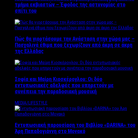
τμήμα εκβιαστών – Έφοδος της αστυνομίας στο
σπίτι του
Πώς θα γιορτάσουμε την Ανάσταση στην χώρα μας –
Πασχαλινά έθιμα που ξεχωρίζουν από άκρη σε άκρη
της Ελλάδας
Σοφία και Μαίρη Κιοσκέρογλου: Οι δύο
εντυπωσιακές αδελφές που υπηρετούν με
συνέπεια την παραδοσιακή μουσική
MEDIA/LIFESTYLE
Εντυπωσιακή παρουσίαση του Βιβλίου «DARINA» του
Άρη Παπαδογιάννη στο Μονακό