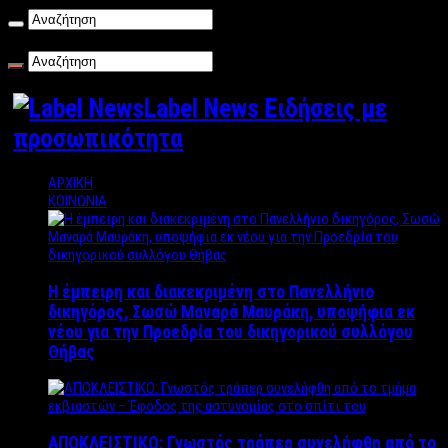
Κυριακή , 09/08/2026
Label News Ειδήσεις με
προσωπικότητα
ΑΡΧΙΚΗ
ΚΟΙΝΩΝΙΑ
Η έμπειρη και διακεκριμένη στο Πανελλήνιο
δικηγόρος, Σωσώ Μαναρά Μαυράκη, υποψήφια εκ
νέου για την Προεδρία του δικηγορικού συλλόγου
Θήβας
ΑΠΟΚΛΕΙΣΤΙΚΟ: Γνωστός τράπερ συνελήφθη από το