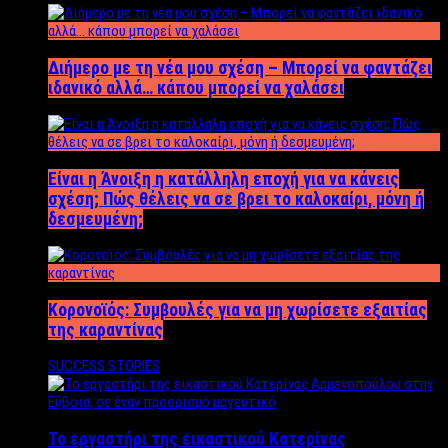
Διήμερο με τη νέα μου σχέση – Μπορεί να φαντάζει
ιδανικό αλλά… κάπου μπορεί να χαλάσει
Είναι η Άνοιξη η κατάλληλη εποχή για να κάνεις
σχέση; Πώς θέλεις να σε βρει το καλοκαίρι, μόνη ή
δεσμευμένη;
Κορονοϊός: Συμβουλές για να μη χωρίσετε εξαιτίας
της καραντίνας
SUCCESS STORIES
Το εργαστήρι της εικαστικού Κατερίνας