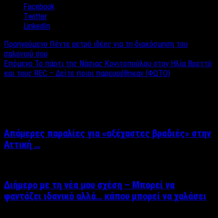
Facebook
Twitter
LinkedIn
Προηγούμενο
Πέντε ρετρό ιδέες για τη διακόσμηση του
σαλονιού σου
Επόμενο
Το πάρτι της Νάσιας Κονιτοπούλου στον Ηλία Βρεττό
και τους REC – Δείτε ποιοι παρευρέθηκαν (ΦΩΤΟ)
Σχετικά άρθρα
Απόμερες παραλίες για «αξέχαστες βραδιές» στην
Αττική …
Διήμερο με τη νέα μου σχέση – Μπορεί να
φαντάζει ιδανικό αλλά… κάπου μπορεί να χαλάσει