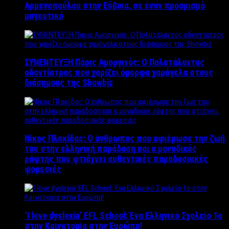
Αρμενοπούλου στην Εύβοια, σε έναν προορισμό
μαγευτικό
ΣΥΝΕΝΤΕΥΞΗ Πάρις Αμοργινός: O Πολυτάλαντος
οδοντίατρος που χαρίζει όμορφα χαμόγελα στους
διάσημους της Showbiz
Νίκος Πλακίδας: O άνθρωπος που αφιέρωσε την ζωή
του στην ελληνική παράδοση και ο μοναδικός
ράφτης που φτιάχνει αυθεντικές παραδοσιακές
φορεσιές
‘Ι love dyslexia’ EFL School: Ένα Ελληνικό Σχολείo 1ο
στην Καινοτομία στην Ευρώπη!