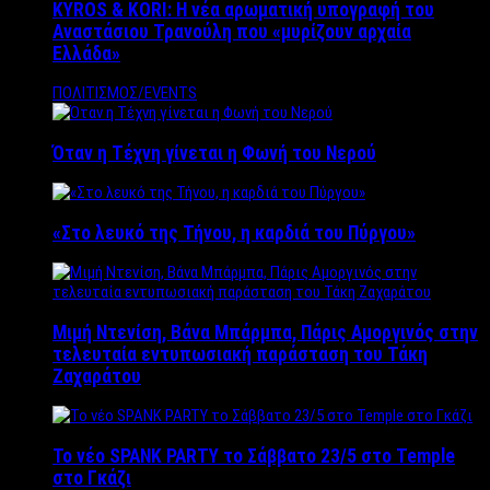
KYROS & KORI: Η νέα αρωματική υπογραφή του
Αναστάσιου Τρανούλη που «μυρίζουν αρχαία
Ελλάδα»
ΠΟΛΙΤΙΣΜΟΣ/EVENTS
Όταν η Τέχνη γίνεται η Φωνή του Νερού
«Στο λευκό της Τήνου, η καρδιά του Πύργου»
Μιμή Ντενίση, Βάνα Μπάρμπα, Πάρις Αμοργινός στην
τελευταία εντυπωσιακή παράσταση του Τάκη
Ζαχαράτου
Το νέο SPANK PARTY το Σάββατο 23/5 στο Temple
στο Γκάζι