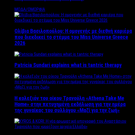
ΜΟΔΑ/ΟΜΟΡΦΙΑ
Ολίβια Βασιλοπούλου: Η ομογενής με διεθνή καριέρα
που διεκδικεί το στέμμα του Miss Universe Greece
2026
Patricia Sundari explains what is tantric therapy
Η κολεξιόν του οίκου Τρανούλη «Athena Take Me
Home» στην πετυχημένη εκδήλωση για την ημέρα
της γυναίκας του συλλόγου «Μαζί για την ζωή»