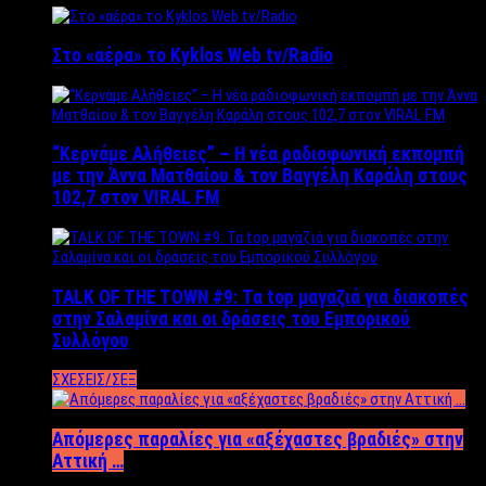
Στο «αέρα» το Kyklos Web tv/Radio
“Kερνάμε Αλήθειες” – Η νέα ραδιοφωνική εκπομπή
με την Άννα Ματθαίου & τον Βαγγέλη Καράλη στους
102,7 στον VIRAL FM
TALK OF THE TOWN #9: Τα top μαγαζιά για διακοπές
στην Σαλαμίνα και οι δράσεις του Εμπορικού
Συλλόγου
ΣΧΕΣΕΙΣ/ΣΕΞ
Απόμερες παραλίες για «αξέχαστες βραδιές» στην
Αττική …