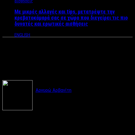
Με μικρές αλλαγές και tips, μετατρέψτε την
κρεβατοκάμαρά σας σε χώρο που διεγείρει τις πιο
δυνατές και ερωτικές αισθήσεις
ENGLISH
Γιατί οι γυναίκες επιλέγουν
να κάνουν σεξ με τους πρώην;
Αργυρώ Αρβανίτη
Οι σεξουαλικές επαφές με πρώην μπορεί να μην
είναι τόσο κακές όσο φαίνονται σε κάποιους και
το αποδεικνύουν τα παρακάτω παραδείγματα.