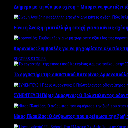
Διήμερο με τη νέα μου σχέση – Μπορεί να φαντάζει ι
Είναι η Άνοιξη η κατάλληλη εποχή για να κάνεις σχέση
Κορονοϊός: Συμβουλές για να μη χωρίσετε εξαιτίας τ
SUCCESS STORIES
Το εργαστήρι της εικαστικού Κατερίνας Αρμενοπούλο
ΣΥΝΕΝΤΕΥΞΗ Πάρις Αμοργινός: O Πολυτάλαντος οδοντ
Νίκος Πλακίδας: O άνθρωπος που αφιέρωσε την ζωή 