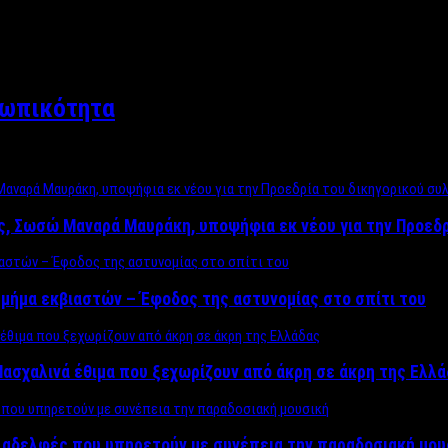
σωπικότητα
ος, Σωσώ Μαναρά Μαυράκη, υποψήφια εκ νέου για την Προεδ
μήμα εκβιαστών – Έφοδος της αστυνομίας στο σπίτι του
ασχαλινά έθιμα που ξεχωρίζουν από άκρη σε άκρη της Ελλ
ς αδελφές που υπηρετούν με συνέπεια την παραδοσιακή μου