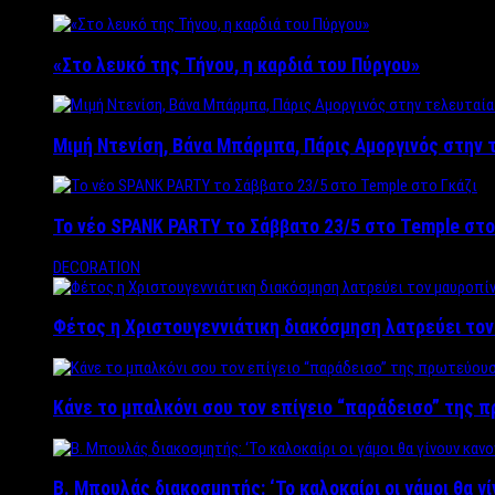
«Στο λευκό της Τήνου, η καρδιά του Πύργου»
Μιμή Ντενίση, Βάνα Μπάρμπα, Πάρις Αμοργινός στην
Το νέο SPANK PARTY το Σάββατο 23/5 στο Temple στο
DECORATION
Φέτος η Χριστουγεννιάτικη διακόσμηση λατρεύει το
Κάνε το μπαλκόνι σου τον επίγειο “παράδεισο” της 
Β. Μπουλάς διακοσμητής: ‘Το καλοκαίρι οι γάμοι θα γ