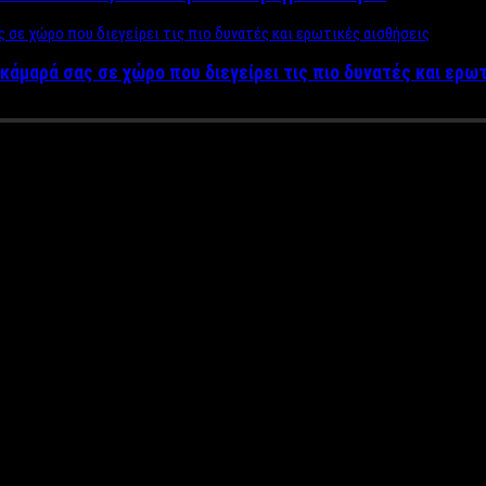
κάμαρά σας σε χώρο που διεγείρει τις πιο δυνατές και ερω
ντρο του Φαλακρού μέσα από τ
αλύτερα αξιοποιημένος τουριστικός πόρος
που διαθέτει σήμε
 εμπειρία σε ένα ατελείωτο ταξίδι
ΧΩΡΙΣ ΑΠΟΣΚΕΥΕΣ με τον Γιάν
6 έως 18 Δεκεμβρίου, με σκοπό να τοποθετήσει το Φαλακρό Όρος
είχαν δωρεάν σε πολλές αθλητικές δραστηριότητες, όπως πεζοπορ
και flyingfox.
 τα αθλήματα τους μέσα από εισηγήσεις, βίντεο, παρουσιάσεις και
ωμένος και καθαρός από το χιόνι δρόμος ο οποίος εγγυάται μια
TV