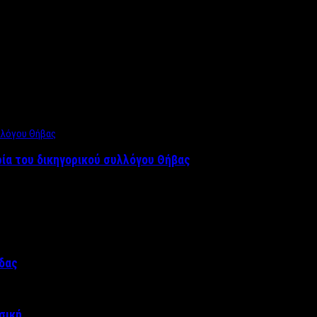
ρία του δικηγορικού συλλόγου Θήβας
άδας
σική