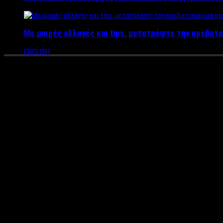
Με μικρές αλλαγές και tips, μετατρέψτε την κρεβατο
ENGLISH
Γνωρίστε το Χιονοδρομικό Κέ
Το
χιονοδρομικό κέντρο του Φαλακρού
είναι αναμφίβολα ο
κ
Μακεδονίας και Θράκης
. Εκεί θα ζήσουμε μία ακόμη μοναδική
περίοδο μέσα στις δράσεις!
Η εναρκτήρια διοργάνωση στο Φαλακρό πραγματοποιήθηκε από 1
παράλληλα την περιβαλλοντική συνείδηση. Οι επισκέπτες συμμετ
τρέξιμο βουνού, ορεινό ποδήλατο, αλεξίπτωτο πλαγιάς, snowyoga 
Επιπλέον, γνωστοί αθλητές, προπονητές και ειδικοί παρουσίασαν
ΧΩΡΙΣ ΑΠΟΣΚΕΥΕΣ συνέβαλε τα μέγιστα και ο φαρδύς ασφαλτοστρ
Σάββατο Παραμονή Πρωτοχρονιάς στις 22:00 μόνο στο CENTER 