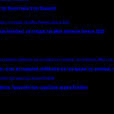
ο στην Καινοτομία στην Ευρώπη!
που διεκδικεί το στέμμα του Miss Universe Greece 2026
e» στην πετυχημένη εκδήλωση για την ημέρα της γυναίκας τ
άσιου Τρανούλη που «μυρίζουν αρχαία Ελλάδα»