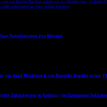
οί του Βασίλη Παϊτέρη μιλούν για τον Πατέρα τους, το Rising S
ι κάθε καλεσμένο με τρεις απλές κινήσεις
 Άρη Παπαδογιάννη στο Μονακό
ε την Άννα Ματθαίου & τον Βαγγέλη Καράλη στους 10
στην Σαλαμίνα και οι δράσεις του Εμπορικού Συλλόγο