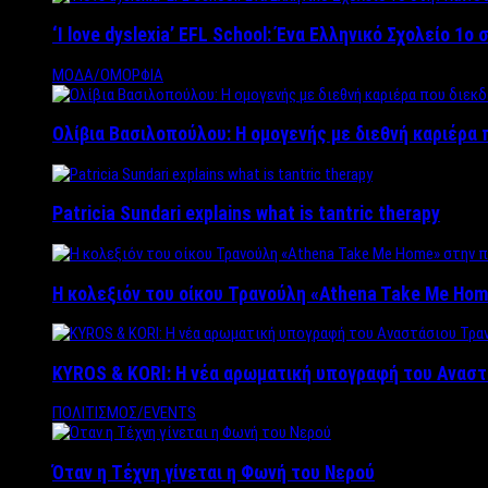
‘Ι love dyslexia’ EFL School: Ένα Ελληνικό Σχολείo 1
ΜΟΔΑ/ΟΜΟΡΦΙΑ
Ολίβια Βασιλοπούλου: Η ομογενής με διεθνή καριέρα 
Patricia Sundari explains what is tantric therapy
Η κολεξιόν του οίκου Τρανούλη «Athena Take Me Hom
KYROS & KORI: Η νέα αρωματική υπογραφή του Αναστ
ΠΟΛΙΤΙΣΜΟΣ/EVENTS
Όταν η Τέχνη γίνεται η Φωνή του Νερού