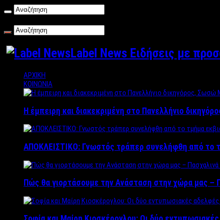
Σάββατο , 08/08/2026
Label News Ειδήσεις με προ
ΑΡΧΙΚΗ
ΚΟΙΝΩΝΙΑ
Η έμπειρη και διακεκριμένη στο Πανελλήνιο δικηγόρ
ΑΠΟΚΛΕΙΣΤΙΚΟ: Γνωστός τράπερ συνελήφθη από το τ
Πώς θα γιορτάσουμε την Ανάσταση στην χώρα μας – Π
Σοφία και Μαίρη Κιοσκέρογλου: Οι δύο εντυπωσιακέ