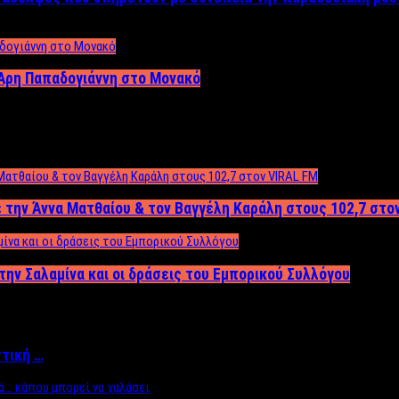
Άρη Παπαδογιάννη στο Μονακό
 την Άννα Ματθαίου & τον Βαγγέλη Καράλη στους 102,7 στο
την Σαλαμίνα και οι δράσεις του Εμπορικού Συλλόγου
ττική …