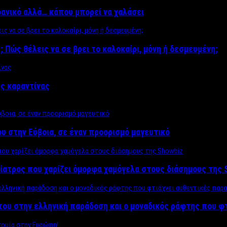
δανικό αλλά… κάπου μπορεί να χαλάσει
; Πώς θέλεις να σε βρει το καλοκαίρι, μόνη ή δεσμευμένη;
ης καραντίνας
υ στην Εύβοια, σε έναν προορισμό μαγευτικό
ίατρος που χαρίζει όμορφα χαμόγελα στους διάσημους της 
του στην ελληνική παράδοση και ο μοναδικός ράφτης που φ