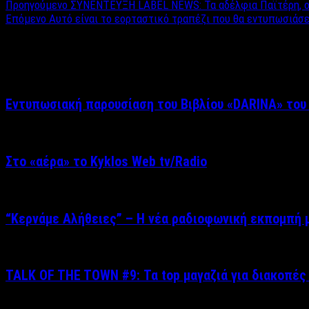
Προηγούμενο
ΣΥΝΕΝΤΕΥΞΗ LABEL NEWS: Τα αδέλφια Παϊτέρη, οι γι
Επόμενο
Αυτό είναι το εορταστικό τραπέζι που θα εντυπωσιάσε
Σχετικά άρθρα
Εντυπωσιακή παρουσίαση του Βιβλίου «DARINA» του
Στο «αέρα» το Kyklos Web tv/Radio
“Kερνάμε Αλήθειες” – Η νέα ραδιοφωνική εκπομπή μ
TALK OF THE TOWN #9: Τα top μαγαζιά για διακοπές 