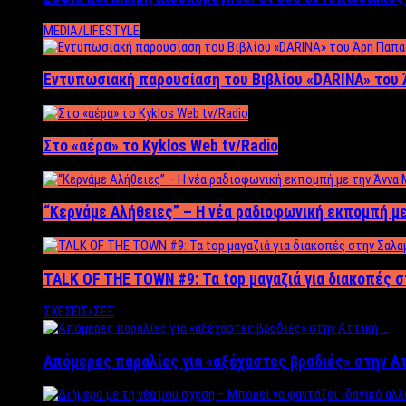
MEDIA/LIFESTYLE
Εντυπωσιακή παρουσίαση του Βιβλίου «DARINA» του 
Στο «αέρα» το Kyklos Web tv/Radio
“Kερνάμε Αλήθειες” – Η νέα ραδιοφωνική εκπομπή με
TALK OF THE TOWN #9: Τα top μαγαζιά για διακοπές σ
ΣΧΕΣΕΙΣ/ΣΕΞ
Απόμερες παραλίες για «αξέχαστες βραδιές» στην Α