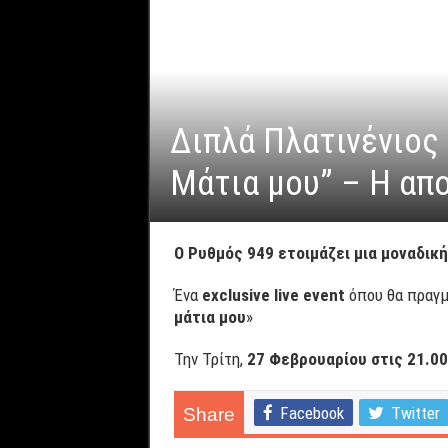
Διπλά Πλατινένιος 
Μάτια μου” – Η απο
Ο Ρυθμός 949 ετοιμάζει μια μοναδικ
Ένα
exclusive
live
event
όπου θα πραγμ
μάτια μου
»
Την Τρίτη,
27 Φεβρουαρίου στις 21.00
Facebook
Twitter
Share