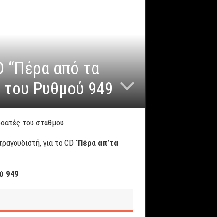
D “Πέρα από τα
α του Ρυθμού 949
ροατές του σταθμού.
ραγουδιστή, για το CD “
Πέρα απ’τα
ύ 949