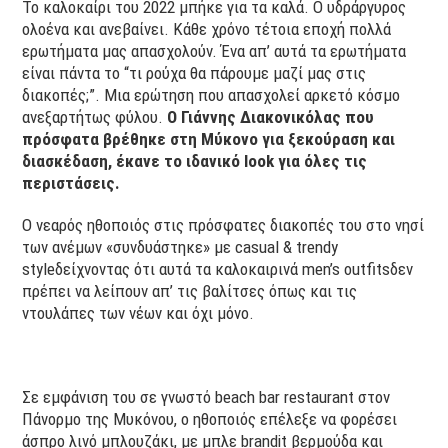
Το καλοκαίρι του 2022 μπήκε για τα καλά. Ο υδράργυρος
ολοένα και ανεβαίνει. Κάθε χρόνο τέτοια εποχή πολλά
ερωτήματα μας απασχολούν. Ένα απ’ αυτά τα ερωτήματα
είναι πάντα το “τι ρούχα θα πάρουμε μαζί μας στις
διακοπές;”. Μια ερώτηση που απασχολεί αρκετό κόσμο
ανεξαρτήτως φύλου.
Ο Γιάννης Διακονικόλας που
πρόσφατα βρέθηκε στη Μύκονο για ξεκούραση και
διασκέδαση, έκανε το ιδανικό look για όλες τις
περιστάσεις.
Ο νεαρός ηθοποιός στις πρόσφατες διακοπές του στο νησί
των ανέμων «συνδυάστηκε» με casual & trendy
styleδείχνοντας ότι αυτά τα καλοκαιρινά men’s outfitsδεν
πρέπει να λείπουν απ’ τις βαλίτσες όπως και τις
ντουλάπες των νέων και όχι μόνο.
Σε εμφάνιση του σε γνωστό beach bar restaurant στον
Πάνορμο της Μυκόνου, ο ηθοποιός επέλεξε να φορέσει
άσπρο λινό μπλουζάκι, με μπλε brandit βερμούδα και