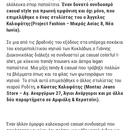
ολόλευκα σπορ παπούτσια.
Έναν δυνατό συνδυασμό
casual style για πρωινή εμφάνιση και όχι μόνο, που
επιμελήθηκε ο ένας στυλίστας του ο Άγγελος
Καλαφάτης(Project Fashion – Μικράς Ασίας 8, Νέα
Ιωνία).
Σε μια από τις βραδινές του εξόδους στα υπέροχα σοκάκια
του κοσμοπολίτικου νησιού των Κυκλάδων, ο Γιάννης
Διακονικόλας διάλεξε να συνδυαστεί με casual colorful t-
shirt, με κόκκινο trendy trousers και άσπρα legan
παπούτσια. Μια μίξη tendy & casual που τράβηξε πολλών
τα βλέμματα όπως και τα φλας των φωτογράφων του
νησιού. Το στυλ αυτό επιμελήθηκε ο άλλος στυλίστας του
νεαρού Ροδίτη,
ο Κώστας Καλαφάτης (Montaz Jeans
Store – Αγ. Αναργύρων 27, Άγιοι Ανάργυροι και με άλλα
δύο παραρτήματα σε Αμφιάλη & Κερατσίνι).
Έναν άλλον όμορφο καλοκαιρινό casual συνδυασμό που