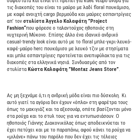
σαφέστατα και είναι ότι πρέπει για κάθε νεαρό άνδρα για
τις διακοπές του είναι το μαύρο με λαδί floral πουκάμισο,
με καφέ ανοιχτή cargo βερμούδα και μαύρες εσπαντρίγιες
απ’ τον
στυλίστα Άγγελο Καλαφάτη ”Project
Fashion“
που φόρεσε ο ταλαντούχος ηθοποιός στη
νυχτερινή Μύκονο. Επίσης άλλο ένα ιδανικό ανδρικό
casual-trendy look είναι αυτό με το floral μπλε-γκρι-λευκό-
καφέ-μαύρο herc πουκάμισο με λευκό τζιν με στησίματα
και μπλε εσπαντρίγιες προτείνεται ανεπιφύλακτα για τις
διακοπές στα ελληνικά νησιά. Συνδυασμός από τον
στυλίστα
Κώστα Καλαφάτη ”Montaz Jeans Store”
.
Ας μη ξεχνάμε ό,τι η ανδρική μόδα είναι πιο δύσκολη. Κι
αυτό γιατί τα αγόρια δεν έχουν «όπλα» στη φαρέτρα τους
όπως το μακιγιάζ και τα αξεσουάρ, οπότε βασίζονται μόνο
στα ρούχα και το στυλ τους για να εντυπωσιάσουν. Ο
ηθοποιός Γιάννης Διακονικόλας όπως αποδεικνύεται το
έχει πετύχει και με το παραπάνω, αφού κάνει τα ρούχα να
«μιλάνε» πάνω του παρόλο που δεν έχει τις τέλειες