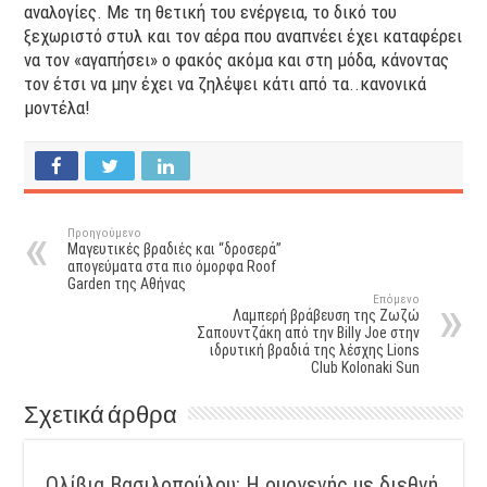
αναλογίες. Με τη θετική του ενέργεια, το δικό του
ξεχωριστό στυλ και τον αέρα που αναπνέει έχει καταφέρει
να τον «αγαπήσει» ο φακός ακόμα και στη μόδα, κάνοντας
τον έτσι να μην έχει να ζηλέψει κάτι από τα..κανονικά
μοντέλα!
Προηγούμενο
Μαγευτικές βραδιές και “δροσερά”
απογεύματα στα πιο όμορφα Roof
Garden της Αθήνας
Επόμενο
Λαμπερή βράβευση της Ζωζώ
Σαπουντζάκη από την Billy Joe στην
ιδρυτική βραδιά της λέσχης Lions
Club Kolonaki Sun
Σχετικά άρθρα
Ολίβια Βασιλοπούλου: Η ομογενής με διεθνή