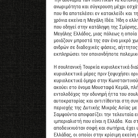
ανωριμότητα και σύγκρουση μέχρι εσχά
που θα αποτελέσει εν κατακλείδι και 
χρόνια εκείνα η Μεγάλη Ιδέα. Ήδη ο ελ
που οδηγεί στην κατάληψη της Σμύρνης,
Μεγάλης Ελλάδος, μιας πόλεως η οποία 
μοιάζουν μπροστά της σαν ένα μικρό χω
ανδρών σε διαδοχικές φάσεις, αήττητος 
εκπληρώσει τον οποιονδήποτε πολεμικ
Η σουλτανική Τουρκία κυριολεκτικά δι
κυριολεκτικά μέρες πριν ξεψυχήσει ορι
κυριολεκτικά όμηρο στην Κωνσταντινούπ
ακούει στο όνομα Μουσταφά Κεμάλ, πλή
εντολοδόχος την οδυνηρή ήττα του σουλ
αυτοκρατορίας και αντιτίθενται στη σ
περιοχής της Δυτικής Μικράς Ασίας με
Σαμψούντα αποφασίζει την τελευταία εκ
ιμπεριαλιστή που είναι η Ελλάδα. Και 
αποδεικνυόταν σοφή και σωτήρια, έχει
Ελλάδας, οι οποίοι στην κρίσιμη εκείν