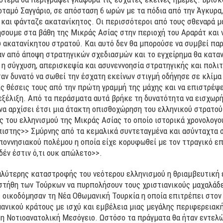
οταμό Σαγγάριο, σε απόσταση 6 ωρών με τα πόδια από την Άγκυρα
 και φάνταζε ακατανίκητος. Οι περισσότεροι από τους σθεναρά 
σουμε στα βάθη της Μικράς Ασίας στην περιοχή του Αραράτ και 
υ ακατανίκητου στρατού. Και αυτό δεν θα μπορούσε να συμβεί πα
ν από άποψη στρατηγικών σχεδιασμών και το εγχείρημα θα καταν
 σύγχυση, απερισκεψία και ασυνεννοησία στρατηγικής και πολιτι
ήταν δυνατό να σωθεί την έσχατη εκείνων στιγμή οδήγησε σε κλίμ
ς θέσεις τους από την πρώτη γραμμή της μάχης και να επιστρέψ
εξέλιξη. Από τα περάσματα αυτά βρήκε τη δυνατότητα να εισχωρ
να αρχίσει έτσι μια άτακτη οπισθοχώρηση του ελληνικού στρατού
ς του ελληνισμού της Μικράς Ασίας το οποίο ιστορικά χρονολογο
ιστης>> Σμύρνης από τα κεμαλικά συντεταγμένα και ασύνταχτα 
ποννησιακού πολέμου η οποία είχε κορυφωθεί με τον ττραγικό επ
δέν έστιν ό,τι ουκ απώλετο>>.
αλύτερης καταστροφής του νεότερου ελληνισμού η θριαμβευτική 
στήθη των Τούρκων να πυρπολήσουν τους χριστιανικούς μαχαλάδε
ς οικοδόμησαν τη Νέα Οθωμανική Τουρκία η οποία επιτρέπει στον 
ανικού κράτους με ισχύ και εμβέλεια μιας μεγάλης περιφερειακ
η Νοτιοανατολική Μεσόγειο. Ωστόσο τα πράγματα θα ήταν εντελώ