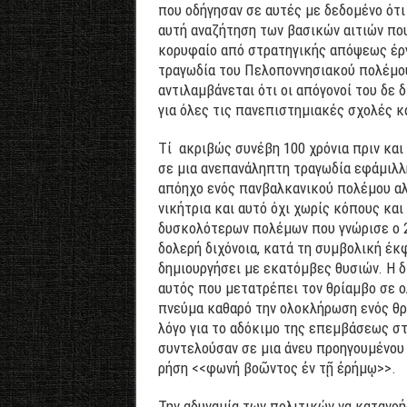
που οδήγησαν σε αυτές με δεδομένο ότι
αυτή αναζήτηση των βασικών αιτιών πο
κορυφαίο από στρατηγικής απόψεως έργο
τραγωδία του Πελοποννησιακού πολέμου
αντιλαμβάνεται ότι οι απόγονοί του δε
για όλες τις πανεπιστημιακές σχολές κ
Τί ακριβώς συνέβη 100 χρόνια πριν κα
σε μια ανεπανάληπτη τραγωδία εφάμιλλ
απόηχο ενός πανβαλκανικού πολέμου αλ
νικήτρια και αυτό όχι χωρίς κόπους κα
δυσκολότερων πολέμων που γνώρισε ο 20
δολερή διχόνοια, κατά τη συμβολική έκφ
δημιουργήσει με εκατόμβες θυσιών. Η δ
αυτός που μετατρέπει τον θρίαμβο σε ολ
πνεύμα καθαρό την ολοκλήρωση ενός θρι
λόγο για το αδόκιμο της επεμβάσεως στ
συντελούσαν σε μια άνευ προηγουμένου 
ρήση <<φωνή βοῶντος ἐν τῇ ἐρήμῳ>>.
Την αδυναμία των πολιτικών να κατανοή