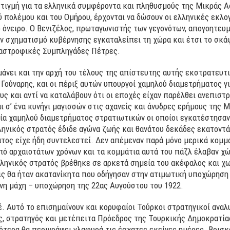
στιγμή για τα ελληνικά συμφέροντα και πληθυσμούς της Μικράς Ασ
ύ πολέμου και του Ομήρου, έρχονται να δώσουν οι ελληνικές εκλο
ό όνειρο. Ο Βενιζέλος, πρωταγωνιστής των γεγονότων, απογοητε
ον σχηματισμό κυβέρνησης εγκαταλείπει τη χώρα και έτσι το σκά
ταστροφικές Συμπληγάδες Πέτρες.
άνει και την αρχή του τέλους της απίστευτης αυτής εκστρατευτι
 Γούναρης, και οι πέριξ αυτών υπουργοί χαμηλού διαμετρήματος 
υς και αντί να καταλάβουν ότι οι εποχές είχαν παρέλθει ανεπιστ
ι σ’ ένα κυνήγι μαγισσών στις αχανείς και άνυδρες ερήμους της 
ία χαμηλού διαμετρήματος στρατιωτικών οι οποίοι εγκατέστησαν 
ληνικός στρατός έδιδε αγώνα ζωής και θανάτου δεκάδες εκατοντά
ος είχε ήδη συντελεστεί. Δεν απέμεναν παρά μόνο μερικά κομμάτ
πό αρχαιοτάτων χρόνων και τα κομμάτια αυτά του πάζλ έλαβαν χ
ληνικός στρατός βρέθηκε σε αρκετά σημεία του ακέφαλος και χω
ς θα ήταν ακατανίκητα που οδήγησαν στην ατιμωτική υποχώρηση 
νη μάχη – υποχώρηση της 22ας Αυγούστου του 1922.
. Αυτό το επισημαίνουν και κορυφαίοι Τούρκοι στρατηγικοί αναλ
, στρατηγός και μετέπειτα Πρόεδρος της Τουρκικής Δημοκρατίας,
ότερα θα περιγράψει γλαφυρά τις έσχατες εκείνες ημέρες. Βρισ