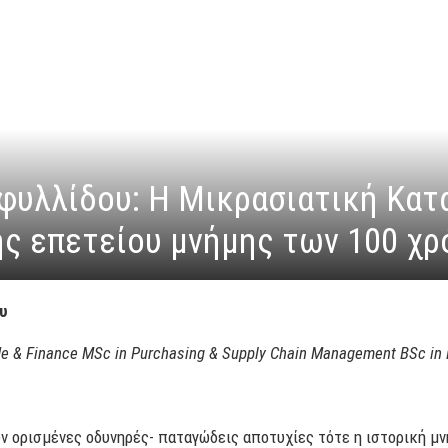
φυλλίδου: Η Μικρασιατική Κατ
ης επετείου μνήμης των 100 χ
υ
 & Finance MSc in Purchasing & Supply Chain Management BSc in Po
ν ορισμένες οδυνηρές- παταγώδεις αποτυχίες τότε η ιστορική μνή