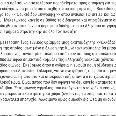
 αυτά πρέπει να αποτελέσουν παραδείγματα προς αποφυγή για τις
υ οδήγησαν σε μια τέτοια επαχθή κατάσταση πρώτος ο Θουκιδίδη
 του << Θουκιδίδου Ξυγγραφή >> όπου αναλύει τις αιτίες και α
. Μελετώντας κανείς σε βάθος τα διδάγματα και αποφθέγματα α
 διδάχθηκαν επουδενί τα κορυφαία διδάγματα του Αθηναίου συγγρα
αι τμήματα στρατηγικής σε όλο τον πλανήτη.
ι μετετράπη ένας εθνικός θρίαμβος μιας ακαταμάχητης <<Ελλάδας
η της οποίας ίσως μόνο η άλωση της Κωνσταντινούπολης θα μπορ
λά και ενός παγκοσμίου πολέμου από τους οποίους η κυριολεκτι
ι θυσίες αφού σημαντικό κομμάτι της Ελληνικής νεολαίας χάνεται
ος αιώνας. Εκεί όμως όπου η ανδρεία, η ευφυΐα και η οξυδέρκει
ραση του Διονυσίου Σολωμού, για να ανατρέψει ό,τι ωραίο και με
ιχόνοια αυτή, απαίσια και αποκρουστική, απαντά στο χαρακτηριστ
οκαύτωμα. Είναι αυτός που δεν αφήνει να δει κανείς κατάματα τη
άμβου. Έτσι, φωνές νηφάλιες που ακούγονται στα χρόνια εκείνα, 
ον μικρασιατικό στρατηγικό χώρο ζυγίζοντας τα υπέρ και τα κατ
κραυγαλέα αποτυχία. Αλλοίμονο όμως ομιλούν εις ώτα μη ακουόντ
σουν σε βάθος τους κινδύνους που εμπεριείχε μια παρόμοια απόπε