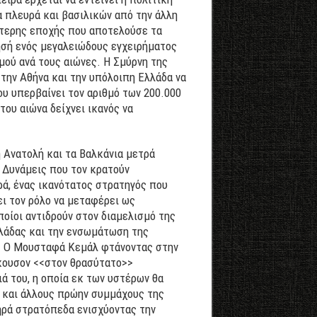
 πλευρά και βασιλικών από την άλλη
ότερης εποχής που αποτελούσε τα
ίησή ενός μεγαλειώδους εγχειρήματος
μού ανά τους αιώνες. Η Σμύρνη της
την Αθήνα και την υπόλοιπη Ελλάδα να
ου υπερβαίνει τον αριθμό των 200.000
ου αιώνα δείχνει ικανός να
 Ανατολή και τα Βαλκάνια μετρά
 Δυνάμεις που τον κρατούν
ρά, ένας ικανότατος στρατηγός που
ι τον ρόλο να μεταφέρει ως
οίοι αντιδρούν στον διαμελισμό της
λλάδας και την ενσωμάτωση της
ς. Ο Μουσταφά Κεμάλ φτάνοντας στην
άκουσον <<στον θρασύτατο>>
ά του, η οποία εκ των υστέρων θα
ά και άλλους πρώην συμμάχους της
πηρά στρατόπεδα ενισχύοντας την