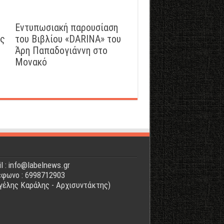
Εντυπωσιακή παρουσίαση
ός
του Βιβλίου «DARINA» του
Άρη Παπαδογιάννη στο
Μονακό
l : info@labelnews.gr
φωνο : 6998712903
γέλης Καράλης - Αρχισυντάκτης)