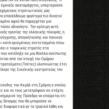
, έμοιαζε ακαταμάχητος, υπερτερούσε
μαχόμενους στρατιωτικούς μας
να επανέλθουμε αργότερα πιο δυνατοί
ραμόνο αφού θα παρερχόταν μια
τούσε αδιανόητο. Την κρίσιμη αυτή
κής ηγεσίας της ελληνικής πλευράς, η
α σύγχυσης, απογοήτευσης και πανικού
ει κατά ορισμένους συντεταγμένα πίσω
ήσει ο τουρκικός στρατός στα
 που κατέληξε σε μια θύελλα ανείπωτης
ύνταν από την εποχή του Ομήρου
στρατεύματα (Τσέτες) υλοποιώντας έτσι
ίλογο της Σικελικής εκστρατείας του
είσοδος του Κεμάλ στη Σμύρνη ο οποίος
ς και να τους μετατρέψουν σε στάχτη
σημερινό της Πρόεδρο να επαίρεται ότι
ής δύναμης που θα μπορούσε να
ς διαφορετικά αν τα τραγικά λάθη και