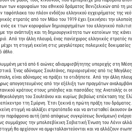
των των κορυφαίων του εθνικού δράματος Βενιζελικών από τη μια
την ταφόπλακα του πλέον ενδόξου ελληνικού εγχειρήματος της νε
ληνικός στρατός από τον Μάιο του 1919 έχει ξεκινήσει την υλοπο
 ενός εκ ττων κορυφαίων δημιουργημάτων του ελληνικού πολιτισ
με την ανάπτυξη και τη δημιουργικότητα των κατοίκων της κάνει 
ριό. Από την άλλη πλευρά, ένας πανίσχυρος ελληνικός στρατός π
μέχρι τη στιγμή εκείνη στις μεγαλύτερες πολεμικές δοκιμασίες τ
ό άθλο.
αλυμμένη μετά από 6 αιώνες αδιαμφισβήτητης υπεροχής στη Μέση
στικά. Ένας αδύναμος Σουλτάνος, περιορισμένος από τις Μεγάλες
ολη, είναι αδύναμος να πράξει το οτιδήποτε. Από την άλλη πλευ
ρως απογοητευμένος από την εξέλιξη των πραγμάτων αναλαμβάνε
τανικού κράτους στους μπέηδες και πασσάδες της Ανατολής οι οπ
υνθηκολόγηση του Σουλτάνου και κυρίως βεβαίως επέκταση της Ε
 επίκεντρο ττη Σμύρνη. Έτσι ξεκινά η πρώτη πράξη του δράματο
είνη στιγμή να αλλάξει στρατόπεδο και να αντισταθεί άκουσον 
στην παράφρονα αυτή (από απόψεως συγκρίσεως δυνάμεων) ενέργει
 ως συμμάχους την μπολσεβίκικη Σοβιετική Ένωση του Λένιν αλλ
η στιγμή θα αρχίσουν να αμφιταλλαντεύονται και να αλλάζουν σιω