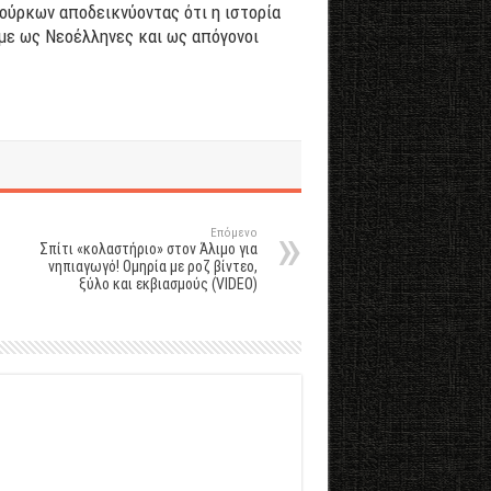
Τούρκων αποδεικνύοντας ότι η ιστορία
υμε ως Νεοέλληνες και ως απόγονοι
Επόμενο
Σπίτι «κολαστήριο» στον Άλιμο για
νηπιαγωγό! Ομηρία με ροζ βίντεο,
ξύλο και εκβιασμούς (VIDEO)