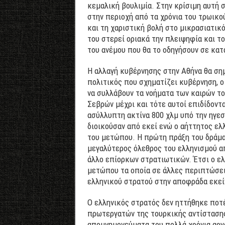
κεμαλική βουλιμία. Στην κρίσιμη αυτή 
στην περιοχή από τα χρόνια του τρωικο
και τη χαριστική βολή στο μικρασιατικ
του στερεί οριακά την πλειψηφία και τ
του ανέμου που θα το οδηγήσουν σε κα
Η αλλαγή κυβέρνησης στην Αθήνα θα σημ
πολιτικός που σχηματίζει κυβέρνηση, ο
να συλλάβουν τα νοήματα των καιρών το
Σεβρών μέχρι και τότε αυτοί επιδίδοντα
ασύλλυπτη ακτίνα 800 χλμ υπό την ηγεσ
διοικούσαν από εκεί ενώ ο αήττητος ελ
του μετώπου. Η πρώτη πράξη του δράματ
μεγαλύτερος όλεθρος του ελληνισμού α
άλλο επίορκων στρατιωτικών. Έτσι ο ελ
μετώπου τα οποία σε άλλες περιπτώσει
ελληνικού στρατού στην αποφράδα εκεί
Ο ελληνικός στρατός δεν ηττήθηκε ποτέ
πρωτεργατών της τουρκικής αντίστασης
απομνημονεύματα του πολλά χρόνια αργ