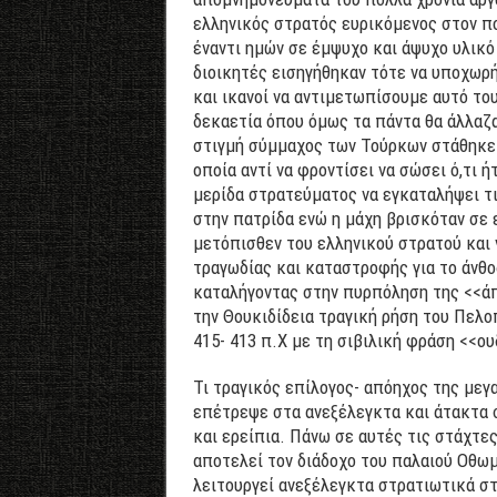
ελληνικός στρατός ευρικόμενος στον π
έναντι ημών σε έμψυχο και άψυχο υλικό
διοικητές εισηγήθηκαν τότε να υποχωρή
και ικανοί να αντιμετωπίσουμε αυτό το
δεκαετία όπου όμως τα πάντα θα άλλαζα
στιγμή σύμμαχος των Τούρκων στάθηκε η
οποία αντί να φροντίσει να σώσει ό,τι 
μερίδα στρατεύματος να εγκαταλήψει τι
στην πατρίδα ενώ η μάχη βρισκόταν σε 
μετόπισθεν του ελληνικού στρατού και 
τραγωδίας και καταστροφής για το άνθο
καταλήγοντας στην πυρπόληση της <<άπ
την Θουκιδίδεια τραγική ρήση του Πελο
415- 413 π.Χ με τη σιβιλική φράση <<ου
Τι τραγικός επίλογος- απόηχος της μεγ
επέτρεψε στα ανεξέλεγκτα και άτακτα 
και ερείπια. Πάνω σε αυτές τις στάχτε
αποτελεί τον διάδοχο του παλαιού Οθωμ
λειτουργεί ανεξέλεγκτα στρατιωτικά στ