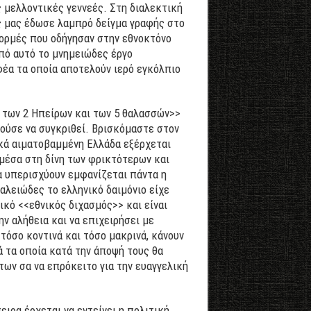
 μελλοντικές γεννεές. Στη διαλεκτική
ς μας έδωσε λαμπρό δείγμα γραφής στο
φορμές που οδήγησαν στην εθνοκτόνο
πό αυτό το μνημειώδες έργο
φέα τα οποία αποτελούν ιερό εγκόλπιο
 των 2 Ηπείρων και των 5 θαλασσών>>
ούσε να συγκριθεί. Βρισκόμαστε στον
κά αιματοβαμμένη Ελλάδα εξέρχεται
 μέσα στη δίνη των φρικτότερων και
α υπερισχύουν εμφανίζεται πάντα η
γαλειώδες το ελληνικό δαιμόνιο είχε
ικό <<εθνικός διχασμός>> και είναι
ν αλήθεια και να επιχειρήσει με
τόσο κοντινά και τόσο μακρινά, κάνουν
ά τα οποία κατά την άποψή τους θα
ων σα να επρόκειτο για την ευαγγελική
ιρα έρχεται να εντείνει η πολιτική