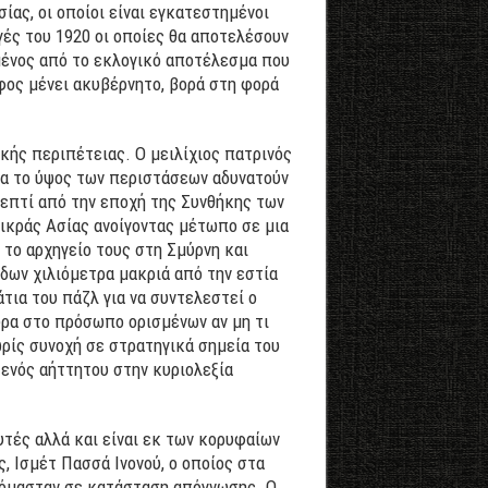
ίας, οι οποίοι είναι εγκατεστημένοι
γές του 1920 οι οποίες θα αποτελέσουν
υμένος από το εκλογικό αποτέλεσμα που
φος μένει ακυβέρνητο, βορά στη φορά
κής περιπέτειας. Ο μειλίχιος πατρινός
για το ύψος των περιστάσεων αδυνατούν
ρεπτί από την εποχή της Συνθήκης των
Μικράς Ασίας ανοίγοντας μέτωπο σε μια
το αρχηγείο τους στη Σμύρνη και
δων χιλιόμετρα μακριά από την εστία
ια του πάζλ για να συντελεστεί ο
ώρα στο πρόσωπο ορισμένων αν μη τι
ρίς συνοχή σε στρατηγικά σημεία του
ενός αήττητου στην κυριολεξία
υτές αλλά και είναι εκ των κορυφαίων
 Ισμέτ Πασσά Ινονού, ο οποίος στα
κόμασταν σε κατάσταση απόγνωσης. Ο