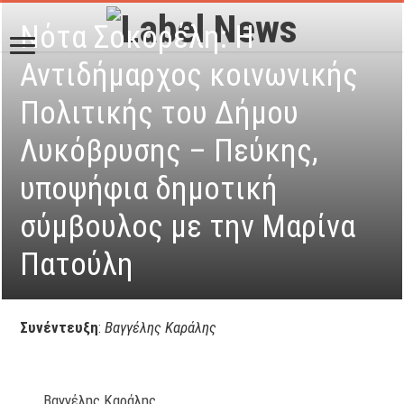
Νότα Σοκορέλη: Η
Αντιδήμαρχος κοινωνικής
Πολιτικής του Δήμου
Λυκόβρυσης – Πεύκης,
υποψήφια δημοτική
σύμβουλος με την Μαρίνα
Πατούλη
Συνέντευξη
:
Βαγγέλης Καράλης
Βαγγέλης Καράλης