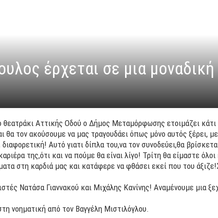
υλος έρχεται σε μια μοναδική 
ό θεατράκι Αττικής Οδού ο Δήμος Μεταμόρφωσης ετοιμάζει κάτι 
 θα τον ακούσουμε να μας τραγουδάει όπως μόνο αυτός ξέρει, με 
 διαφορετική! Αυτό γιατι δίπλα του,να τον συνοδεύει,θα βρίσκετ
αριέρα της,ότι και να πούμε θα είναι λίγο! Τρίτη θα είμαστε όλο
ματα στη καρδιά μας και κατάφερε να φθάσει εκεί που του άξιζε
διστές Νατάσα Γιαννακού και Μιχάλης Κανίνης! Αναμένουμε μια ξε
στη νοηματική από τον Βαγγέλη Μιστιλόγλου.