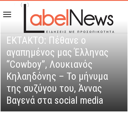
ΕΚΤΑΚΤΟ: Πέθανε ο
αγαπημένος μας Έλληνας
“Cowboy”, Λουκιανός
Κηλαηδόνης – To μήνυμα
της συζύγου του, Άννας
Βαγενά στα social media