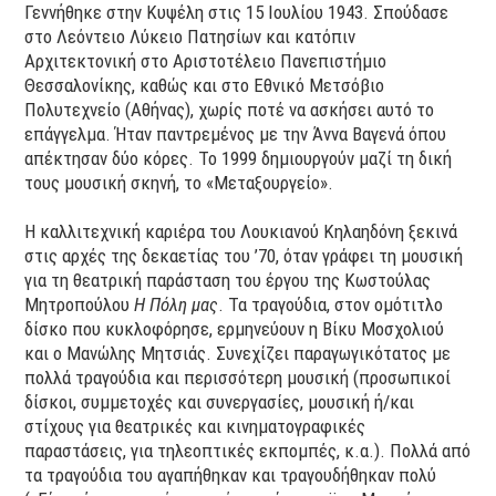
Γεννήθηκε στην Κυψέλη στις 15 Ιουλίου 1943. Σπούδασε
στο Λεόντειο Λύκειο Πατησίων και κατόπιν
Αρχιτεκτονική στο Αριστοτέλειο Πανεπιστήμιο
Θεσσαλονίκης, καθώς και στο Εθνικό Μετσόβιο
Πολυτεχνείο (Αθήνας), χωρίς ποτέ να ασκήσει αυτό το
επάγγελμα. Ήταν παντρεμένος με την Άννα Βαγενά όπου
απέκτησαν δύο κόρες. Το 1999 δημιουργούν μαζί τη δική
τους μουσική σκηνή, το «Μεταξουργείο».
Η καλλιτεχνική καριέρα του Λουκιανού Κηλαηδόνη ξεκινά
στις αρχές της δεκαετίας του ’70, όταν γράφει τη μουσική
για τη θεατρική παράσταση του έργου της Κωστούλας
Μητροπούλου
Η Πόλη μας
. Τα τραγούδια, στον ομότιτλο
δίσκο που κυκλοφόρησε, ερμηνεύουν η Βίκυ Μοσχολιού
και ο Μανώλης Μητσιάς. Συνεχίζει παραγωγικότατος με
πολλά τραγούδια και περισσότερη μουσική (προσωπικοί
δίσκοι, συμμετοχές και συνεργασίες, μουσική ή/και
στίχους για θεατρικές και κινηματογραφικές
παραστάσεις, για τηλεοπτικές εκπομπές, κ.α.). Πολλά από
τα τραγούδια του αγαπήθηκαν και τραγουδήθηκαν πολύ