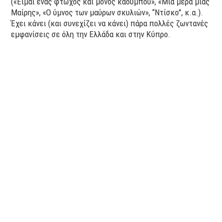
(«Είμαι ένας φτωχός και μόνος κάουμποϋ», «Μια μέρα μιας
Μαίρης», «Ο ύμνος των μαύρων σκυλιών», “Ντίσκο”, κ.α.).
Έχει κάνει (και συνεχίζει να κάνει) πάρα πολλές ζωντανές
εμφανίσεις σε όλη την Ελλάδα και στην Κύπρο.