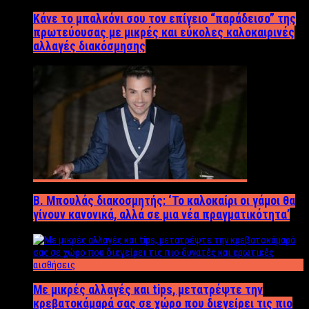
Κάνε το μπαλκόνι σου τον επίγειο “παράδεισο” της
πρωτεύουσας με μικρές και εύκολες καλοκαιρινές
αλλαγές διακόσμησης
Β. Μπουλάς διακοσμητής: ‘Το καλοκαίρι οι γάμοι θα
γίνουν κανονικά, αλλά σε μια νέα πραγματικότητα’
Με μικρές αλλαγές και tips, μετατρέψτε την
κρεβατοκάμαρά σας σε χώρο που διεγείρει τις πιο