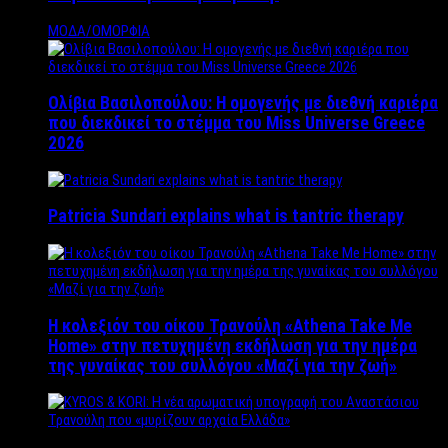
ΜΟΔΑ/ΟΜΟΡΦΙΑ
Ολίβια Βασιλοπούλου: Η ομογενής με διεθνή καριέρα
που διεκδικεί το στέμμα του Miss Universe Greece
2026
Patricia Sundari explains what is tantric therapy
Η κολεξιόν του οίκου Τρανούλη «Athena Take Me
Home» στην πετυχημένη εκδήλωση για την ημέρα
της γυναίκας του συλλόγου «Μαζί για την ζωή»