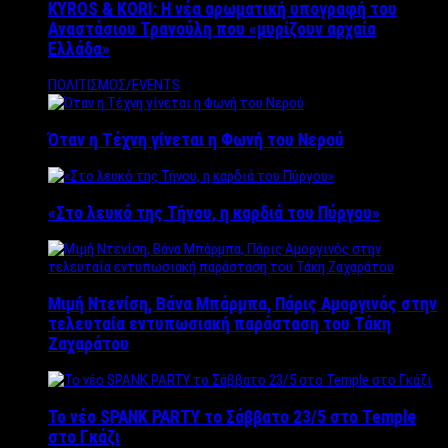
KYROS & KORI: Η νέα αρωματική υπογραφή του
Αναστάσιου Τρανούλη που «μυρίζουν αρχαία
Ελλάδα»
ΠΟΛΙΤΙΣΜΟΣ/EVENTS
Όταν η Τέχνη γίνεται η Φωνή του Νερού
«Στο λευκό της Τήνου, η καρδιά του Πύργου»
Μιμή Ντενίση, Βάνα Μπάρμπα, Πάρις Αμοργινός στην
τελευταία εντυπωσιακή παράσταση του Τάκη
Ζαχαράτου
Το νέο SPANK PARTY το Σάββατο 23/5 στο Temple
στο Γκάζι