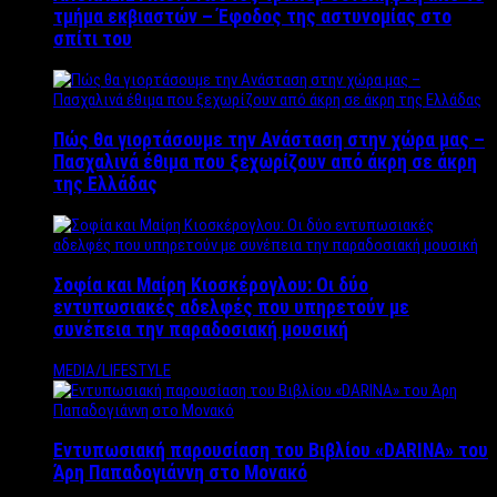
τμήμα εκβιαστών – Έφοδος της αστυνομίας στο
σπίτι του
Πώς θα γιορτάσουμε την Ανάσταση στην χώρα μας –
Πασχαλινά έθιμα που ξεχωρίζουν από άκρη σε άκρη
της Ελλάδας
Σοφία και Μαίρη Κιοσκέρογλου: Οι δύο
εντυπωσιακές αδελφές που υπηρετούν με
συνέπεια την παραδοσιακή μουσική
MEDIA/LIFESTYLE
Εντυπωσιακή παρουσίαση του Βιβλίου «DARINA» του
Άρη Παπαδογιάννη στο Μονακό