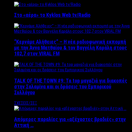
Στο «αέρα» το Kyklos Web tv/Radio
“Kερνάμε Αλήθειες” – Η νέα ραδιοφωνική εκπομπή
με την Άννα Ματθαίου & τον Βαγγέλη Καράλη στους
102,7 στον VIRAL FM
TALK OF THE TOWN #9: Τα top μαγαζιά για διακοπές
στην Σαλαμίνα και οι δράσεις του Εμπορικού
Συλλόγου
ΣΧΕΣΕΙΣ/ΣΕΞ
Απόμερες παραλίες για «αξέχαστες βραδιές» στην
Αττική …