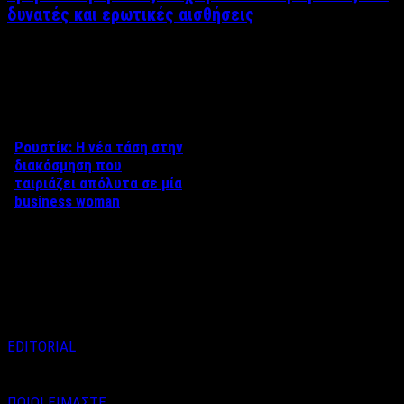
δυνατές και ερωτικές αισθήσεις
Δείτε επίσης
Ρουστίκ: Η νέα τάση στην
διακόσμηση που
ταιριάζει απόλυτα σε μία
business woman
Του Άκη Τσακίρη Το αιώνιο
πρόβλημα μίας επιτυχημένης
γυναίκας. Η διακόσμηση. Και
πιο συγκεκριμένα, η …
EDITORIAL
ΠΟΙΟΙ ΕΙΜΑΣΤΕ