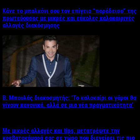
Κάνε το μπαλκόνι σου τον επίγειο “παράδεισο” της
πρωτεύουσας με μικρές και εύκολες καλοκαιρινές
αλλαγές διακόσμησης
Β. Μπουλάς διακοσμητής: ‘Το καλοκαίρι οι γάμοι θα
γίνουν κανονικά, αλλά σε μια νέα πραγματικότητα’
Με μικρές αλλαγές και tips, μετατρέψτε την
κρεβατοκάμαρά σας σε χώρο που διεγείρει τις πιο