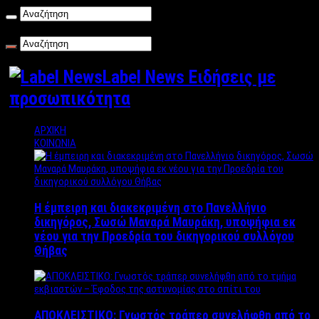
Κυριακή , 09/08/2026
Label News Ειδήσεις με
προσωπικότητα
ΑΡΧΙΚΗ
ΚΟΙΝΩΝΙΑ
Η έμπειρη και διακεκριμένη στο Πανελλήνιο
δικηγόρος, Σωσώ Μαναρά Μαυράκη, υποψήφια εκ
νέου για την Προεδρία του δικηγορικού συλλόγου
Θήβας
ΑΠΟΚΛΕΙΣΤΙΚΟ: Γνωστός τράπερ συνελήφθη από το