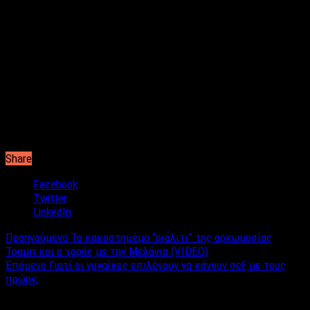
Μεγάλη όμως προσοχή πρέπει να δώσετε στα
διακοσμητικά
σας. Ένας αρκετά ικανοποιητικός συνδυασμός διακοσμητικών
σε συνδυασμό με μία ταπετσαρία ή γεωμετρικά μοτίβα, μπορεί
να κάνει το σαλόνι σας πολύ “βαρύ” με αποτέλεσμα να μην
είναι ένας από τους χώρους ξεκούρασης και χαλάρωσης του
σπιτιού σας, αλλά αρκετής ενέργειας.
Share
Facebook
Twitter
LinkedIn
Προηγούμενο
Το κακοστημέμο “ριάλιτι” της ορκωμοσίας
Τραμπ και ο χορός με την Μελάνια (VIDEO)
Επόμενο
Γιατί οι γυναίκες επιλέγουν να κάνουν σεξ με τους
πρώην;
Σχετικά άρθρα