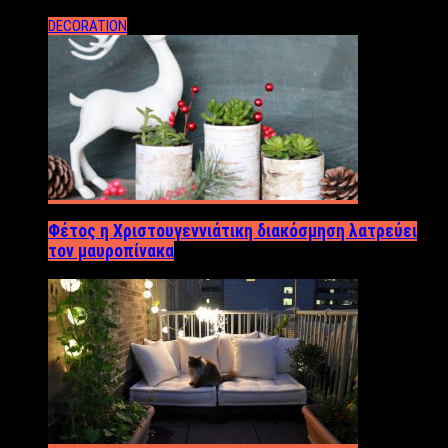
DECORATION
Φέτος η Χριστουγεννιάτικη διακόσμηση λατρεύει
τον μαυροπίνακα