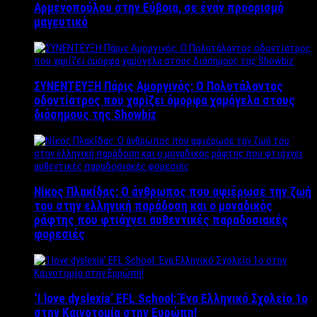
Αρμενοπούλου στην Εύβοια, σε έναν προορισμό
μαγευτικό
ΣΥΝΕΝΤΕΥΞΗ Πάρις Αμοργινός: O Πολυτάλαντος
οδοντίατρος που χαρίζει όμορφα χαμόγελα στους
διάσημους της Showbiz
Νίκος Πλακίδας: O άνθρωπος που αφιέρωσε την ζωή
του στην ελληνική παράδοση και ο μοναδικός
ράφτης που φτιάχνει αυθεντικές παραδοσιακές
φορεσιές
‘Ι love dyslexia’ EFL School: Ένα Ελληνικό Σχολείo 1ο
στην Καινοτομία στην Ευρώπη!