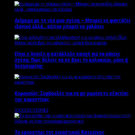
Διήμερο με τη νέα μου σχέση – Μπορεί να φαντάζει
ιδανικό αλλά… κάπου μπορεί να χαλάσει
Είναι η Άνοιξη η κατάλληλη εποχή για να κάνεις
σχέση; Πώς θέλεις να σε βρει το καλοκαίρι, μόνη ή
δεσμευμένη;
Κορονοϊός: Συμβουλές για να μη χωρίσετε εξαιτίας
της καραντίνας
SUCCESS STORIES
Το εργαστήρι της εικαστικού Κατερίνας