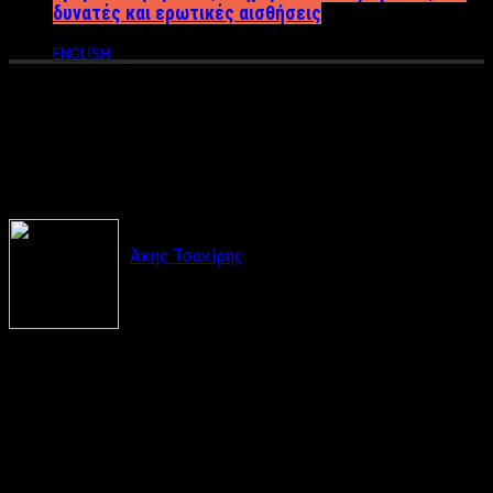
δυνατές και ερωτικές αισθήσεις
ENGLISH
Πέντε ρετρό ιδέες για τη
διακόσμηση του σαλονιού σου
Άκης Τσακίρης
Μπορεί τα τελευταία χρόνια να κυκλοφορούν
πολλές και νέες μοντέρνες δημιουργίες για να
προσθέσουμε στο σαλόνι μας, αλλά το ρετρό μένει πάντα στην
καρδιά μας. Και η αλήθεια είναι, πως πολλοί από τους
σχεδιαστές, προτιμούν τη ρετρό διακόσμηση, ενώ υπάρχουν
πλέον άπειρες ιδέες για να αποκτήσει το σπίτι σας
vintage
look
.