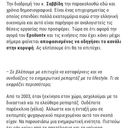
Την διαδρομή του κ.
Σαββίδη
την παρακολουθώ εδώ και
χρόνια δημοσιογραφικά. Είναι ένας επιχειρηματίας ο
οποίος επενδύει πολλά εκατομμύρια ευρώ στην ελληνική
οικονομία και αυτό είναι παρήγορο αν αναλογιστείς τις
θέσεις εργασίας που προσφέρει. Τώρα σε ότι αφορά την
αγορά του
Epsilontv
και τις κινήσεις που έχει κάνει μέχρι
σήμερα φαίνεται
αποφασισμένος να οδηγήσει το κανάλι
στην κορυφή
. Ας ελπίσουμε ότι θα το επιτύχει.
–
Σε βλέπουμε με επιτυχία να καταφέρνεις και να
συνδυάζεις το ενημερωτικό ρεπορτάζ με το lifestyle. Τι σε
εκφράζει περισσότερο;
Από το 2003, όταν ξεκίνησα στον χώρο, ασχολούμαι με το
δικαστικό και το ελεύθερο ρεπορτάζ. Ουδέποτε
παρέκκλινα (γέλια). Άλλωστε και η ένταξή μου σε
εκπομπές ψυχαγωγικού περιεχομένου αυτό τον σκοπό
είχαν. Να παρουσιάσω μια ενημερωτική ενότητα. Πιστεύω
ότι εάν κρίνω από το αποτέλεσμα και τα νούμερα