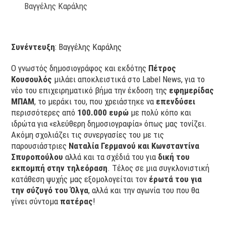
Βαγγέλης Καράλης
Συνέντευξη
: Bαγγέλης Καράλης
Ο γνωστός δημοσιογράφος και εκδότης
Πέτρος
Κουσουλός
μιλάει αποκλειστικά στο Label News, για το
νέο του επιχειρηματικό βήμα την έκδοση της
εφημερίδας
ΜΠΑΜ
, το μεράκι του, που χρειάστηκε να
επενδύσει
περισσότερες από
100.000 ευρώ
με πολύ κόπο και
ιδρώτα για «ελεύθερη δημοσιογραφία» όπως μας τονίζει.
Ακόμη σχολιάζει τις συνεργασίες του με τις
παρουσιάστριες
Ναταλία Γερμανού και Κωνσταντίνα
Σπυροπούλου
αλλά και τα σχέδιά του για
δική του
εκπομπή στην τηλεόραση
. Τέλος σε μια συγκλονιστική
κατάθεση ψυχής μας εξομολογείται τον
έρωτά του για
την σύζυγό του Όλγα
, αλλά και την αγωνία του που θα
γίνει σύντομα
πατέρας
!