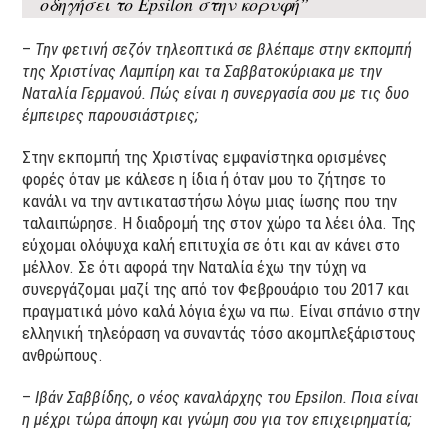
οδηγήσει το Epsilon στην κορυφή”
–
Την φετινή σεζόν τηλεοπτικά σε βλέπαμε στην εκπομπή
της Χριστίνας Λαμπίρη και τα Σαββατοκύριακα με την
Ναταλία Γερμανού. Πώς είναι η συνεργασία σου με τις δυο
έμπειρες παρουσιάστριες;
Στην εκπομπή της Χριστίνας εμφανίστηκα ορισμένες
φορές όταν με κάλεσε η ίδια ή όταν μου το ζήτησε το
κανάλι να την αντικαταστήσω λόγω μιας ίωσης που την
ταλαιπώρησε. Η διαδρομή της στον χώρο τα λέει όλα. Της
εύχομαι ολόψυχα καλή επιτυχία σε ότι και αν κάνει στο
μέλλον. Σε ότι αφορά την Ναταλία έχω την τύχη να
συνεργάζομαι μαζί της από τον Φεβρουάριο του 2017 και
πραγματικά μόνο καλά λόγια έχω να πω. Είναι σπάνιο στην
ελληνική τηλεόραση να συναντάς τόσο ακομπλεξάριστους
ανθρώπους.
–
Ιβάν Σαββίδης, ο νέος καναλάρχης του Epsilon. Ποια είναι
η μέχρι τώρα άποψη και γνώμη σου για τον επιχειρηματία;