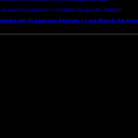
κάμαρά σας σε χώρο που διεγείρει τις πιο δυνατές και ερω
α του ALPHA, λέει “αντίο” στο
τικούς σταθμούς μόλις αρχίζουν. Σύμφωνα με τα τελευταία νέα η
ι και αν όλα πάνε καλά θα τη δούμε από τον τηλεοπτικού αέρα ά
αίνεται έτοιμη να κάνει το επόμενο βήμα στην καριέρα της και 
ν παρουσιαστών για τη νέα σεζόν βρίσκονται ακόμη στον αέρα, ο