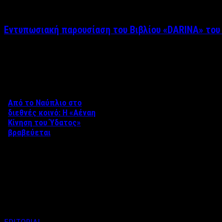
Εντυπωσιακή παρουσίαση του Βιβλίου «DARINA» του
Δείτε επίσης
Από το Ναύπλιο στο
διεθνές κοινό: Η «Αέναη
Κίνηση του Ύδατος»
βραβεύεται
Στο πλαίσιο του 8ου Διεθνούς
Φεστιβάλ Κινηματογράφου
Ναυπλίου «ΓΕΦΥΡΕΣ», το
ντοκιμαντέρ «Η Αέναη Κίνηση
του …
EDITORIAL