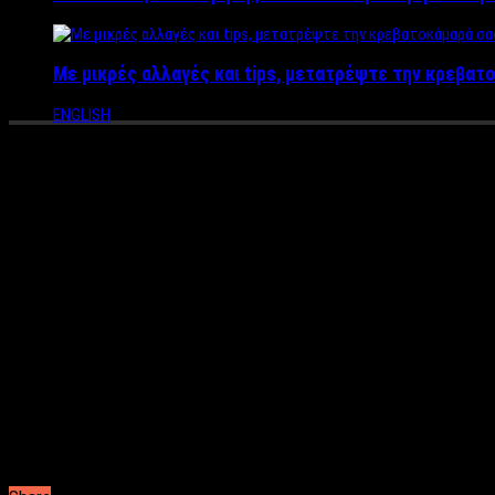
Με μικρές αλλαγές και tips, μετατρέψτε την κρεβατο
ENGLISH
Ποια πασίγνωστη παρουσιάστρι
Σύμφωνα με δημοσιεύματα
H τηλεοπτική σεζόν τελειώνει και τα πήγαινε έλα στους τηλεοπ
Alpha, φαίνεται να σαλπάρει για άλλα τηλεοπτικά λιμάνια.
Η όμορφη Ελένη βρίσκεται σε γόνιμες συζητήσεις με άλλο κανάλ
συνηθίσει, καθημερινό ψυχαγωγικό πρόγραμμα δηλαδή, η Ελένη φ
Με τον Ιούνιο να έχει πλέον έρθει, οι διαπραγματεύσεις πολλώ
θέση και ευχόμαστε να αποβεί καλό το νέο της εγχείρημα.