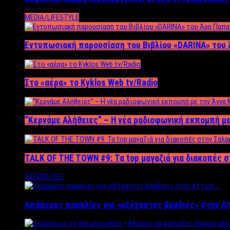
MEDIA/LIFESTYLE
Εντυπωσιακή παρουσίαση του Βιβλίου «DARINA» του 
Στο «αέρα» το Kyklos Web tv/Radio
“Kερνάμε Αλήθειες” – Η νέα ραδιοφωνική εκπομπή με
TALK OF THE TOWN #9: Τα top μαγαζιά για διακοπές σ
ΣΧΕΣΕΙΣ/ΣΕΞ
Απόμερες παραλίες για «αξέχαστες βραδιές» στην Α