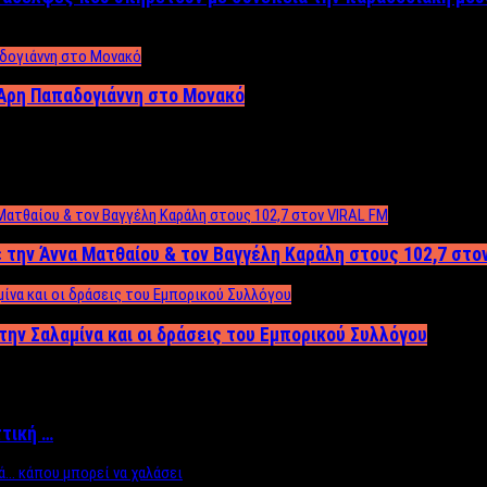
Άρη Παπαδογιάννη στο Μονακό
 την Άννα Ματθαίου & τον Βαγγέλη Καράλη στους 102,7 στο
την Σαλαμίνα και οι δράσεις του Εμπορικού Συλλόγου
ττική …