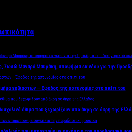
σωπικότητα
ος, Σωσώ Μαναρά Μαυράκη, υποψήφια εκ νέου για την Προεδ
μήμα εκβιαστών – Έφοδος της αστυνομίας στο σπίτι του
ασχαλινά έθιμα που ξεχωρίζουν από άκρη σε άκρη της Ελλ
ς αδελφές που υπηρετούν με συνέπεια την παραδοσιακή μου