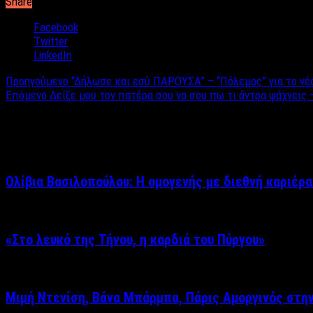
Share
Facebook
Twitter
LinkedIn
Προηγούμενο
“Δήλωσε και εσύ ΠΑΡΟΥΣΑ” – “Πόλεμος” για το νέο
Επόμενο
Δείξε μου τον πατέρα σου να σου πω τι άντρα ψάχνεις 
Σχετικά άρθρα
Ολίβια Βασιλοπούλου: Η ομογενής με διεθνή καριέρα
«Στο λευκό της Τήνου, η καρδιά του Πύργου»
Μιμή Ντενίση, Βάνα Μπάρμπα, Πάρις Αμοργινός στη