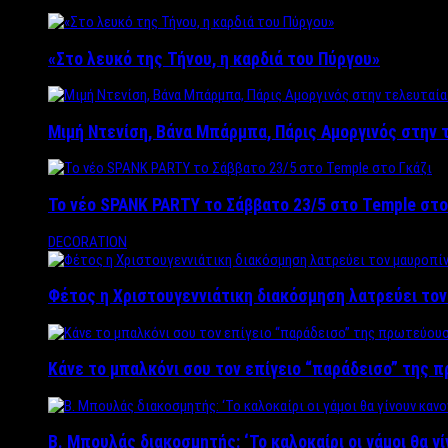
«Στο λευκό της Τήνου, η καρδιά του Πύργου»
Μιμή Ντενίση, Βάνα Μπάρμπα, Πάρις Αμοργινός στην
Το νέο SPANK PARTY το Σάββατο 23/5 στο Temple στο
DECORATION
Φέτος η Χριστουγεννιάτικη διακόσμηση λατρεύει το
Κάνε το μπαλκόνι σου τον επίγειο “παράδεισο” της 
Β. Μπουλάς διακοσμητής: ‘Το καλοκαίρι οι γάμοι θα γ