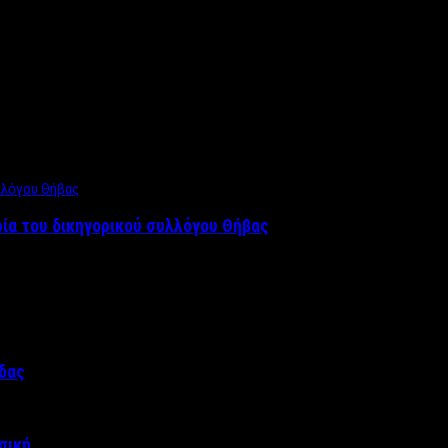
ρία του δικηγορικού συλλόγου Θήβας
άδας
σική