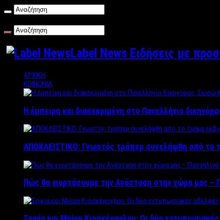
Παρασκευή , 07/08/2026
Label News Ειδήσεις με προ
ΑΡΧΙΚΗ
ΚΟΙΝΩΝΙΑ
Η έμπειρη και διακεκριμένη στο Πανελλήνιο δικηγόρ
ΑΠΟΚΛΕΙΣΤΙΚΟ: Γνωστός τράπερ συνελήφθη από το τ
Πώς θα γιορτάσουμε την Ανάσταση στην χώρα μας – Π
Σοφία και Μαίρη Κιοσκέρογλου: Οι δύο εντυπωσιακέ