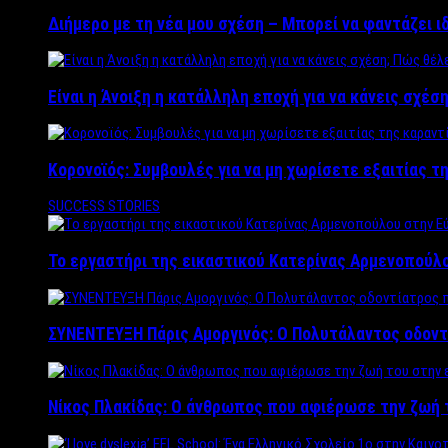
Διήμερο με τη νέα μου σχέση – Μπορεί να φαντάζει ι
Είναι η Άνοιξη η κατάλληλη εποχή για να κάνεις σχέση
Κορονοϊός: Συμβουλές για να μη χωρίσετε εξαιτίας τ
SUCCESS STORIES
Το εργαστήρι της εικαστικού Κατερίνας Αρμενοπούλο
ΣΥΝΕΝΤΕΥΞΗ Πάρις Αμοργινός: O Πολυτάλαντος οδοντ
Νίκος Πλακίδας: O άνθρωπος που αφιέρωσε την ζωή 