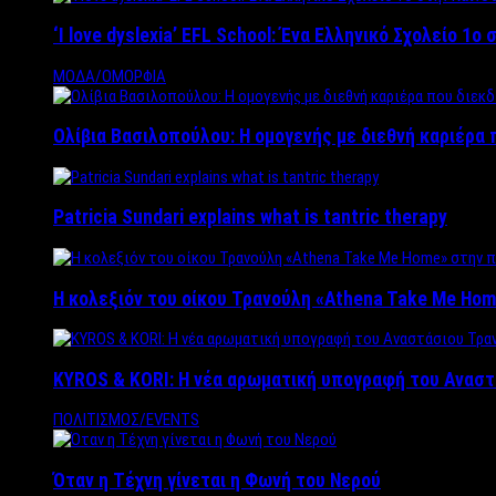
‘Ι love dyslexia’ EFL School: Ένα Ελληνικό Σχολείo 1
ΜΟΔΑ/ΟΜΟΡΦΙΑ
Ολίβια Βασιλοπούλου: Η ομογενής με διεθνή καριέρα 
Patricia Sundari explains what is tantric therapy
Η κολεξιόν του οίκου Τρανούλη «Athena Take Me Hom
KYROS & KORI: Η νέα αρωματική υπογραφή του Αναστ
ΠΟΛΙΤΙΣΜΟΣ/EVENTS
Όταν η Τέχνη γίνεται η Φωνή του Νερού