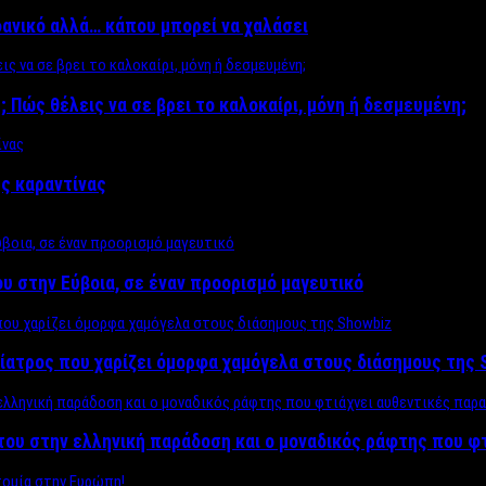
δανικό αλλά… κάπου μπορεί να χαλάσει
; Πώς θέλεις να σε βρει το καλοκαίρι, μόνη ή δεσμευμένη;
ης καραντίνας
υ στην Εύβοια, σε έναν προορισμό μαγευτικό
ίατρος που χαρίζει όμορφα χαμόγελα στους διάσημους της 
του στην ελληνική παράδοση και ο μοναδικός ράφτης που φ