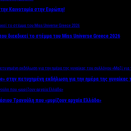
ο στην Καινοτομία στην Ευρώπη!
που διεκδικεί το στέμμα του Miss Universe Greece 2026
e» στην πετυχημένη εκδήλωση για την ημέρα της γυναίκας τ
άσιου Τρανούλη που «μυρίζουν αρχαία Ελλάδα»