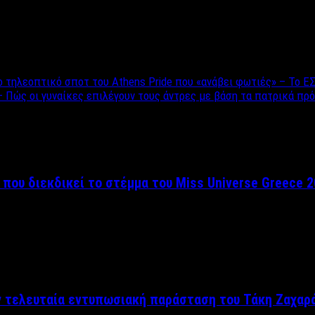
 τηλεοπτικό σποτ του Athens Pride που «ανάβει φωτιές» – Το ΕΣΡ
– Πώς οι γυναίκες επιλέγουν τους άντρες με βάση τα πατρικά πρ
 που διεκδικεί το στέμμα του Miss Universe Greece 
ν τελευταία εντυπωσιακή παράσταση του Τάκη Ζαχαρ