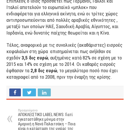
Επιπλέον, ο ίδιος προσθέτει πως Γερμανοί, Γάλλοι και
Ιταλοί αποτελούν το ευρωπαϊκό «μπλοκ» που
ενδιαφέρεται για ελληνικά ακίνητα, ενώ οι τρίτες χώρες
αντιπροσωπεύονται από πολλές αραβικές εθνικότητες ,
μεταξύ των οποίων ΗΑΕ, Σαουδική Αραβία, Αίγυπτος, και
Ιορδανία, ενώ δυνατός παίχτης θεωρείται και η Κίνα.
Τέλος, αναφορικά με τις συνολικές (ακαθάριστες) εισροές
κεφαλαίων στη χώρα επισημαίνεται πως ανήλθαν σε
σχεδόν
3,5 δις ευρώ
, αυξημένες κατά 82% σε σχέση με το
2015 και 14% σε σχέση με το 2014. Οι καθαρές εισροές
έφθασαν τα
2,8 δις
ευρώ
, το μεγαλύτερο ποσό που έχει
καταγραφεί από το 2008, πριν την έναρξη της κρίσης.
Προηγούμενο
ΑΠΟΚΛΕΙΣΤΙΚΟ LABEL NEWS: Γιατί
εγκαταστάθηκε μόνιμα στην
Αμερική η Νανά Παλαιτσάκη – Ποια
είναι η κατάσταση της υγείας της