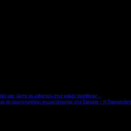
 επικοινώνησε το γραφείο συνοικεσίων και μιλά αποκλειστικά γι
ίας. Είναι κάτι καινούριο και θα γίνεται μία φορά τον μήνα. Είνα
ρχης, ενώ παράλληλα δηλώνει πως η συμμετοχή για την πρώτη ημέ
 Ξέρουμε ότι είναι μικρή η κοινωνία, αλλά αυτό δεν ισχύει. Απλά 
 όμως δεν σημαίνει πως θα περιμένουμε άτομα μόνο από την Λαμία,
που θα λύσει τα χέρια στις μαμάδες που ρωτούν: “Ακόμα να παντρ
ό μας, ώστε να «εθιστεί» στις καλές συνήθειες …
και να πρωτοτυπήσει συμμετέχοντας στο Dancing – H Παρουσιάστρ