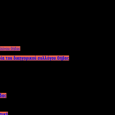
ρία του δικηγορικού συλλόγου Θήβας
άδας
σική