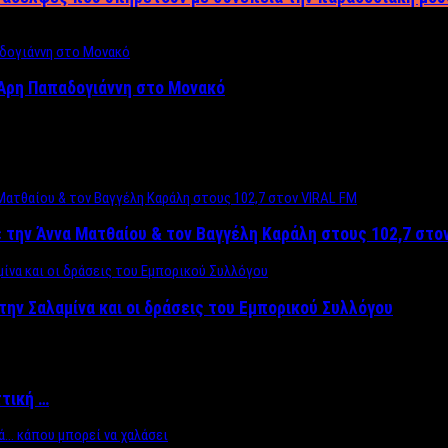
Άρη Παπαδογιάννη στο Μονακό
 την Άννα Ματθαίου & τον Βαγγέλη Καράλη στους 102,7 στο
την Σαλαμίνα και οι δράσεις του Εμπορικού Συλλόγου
ττική …