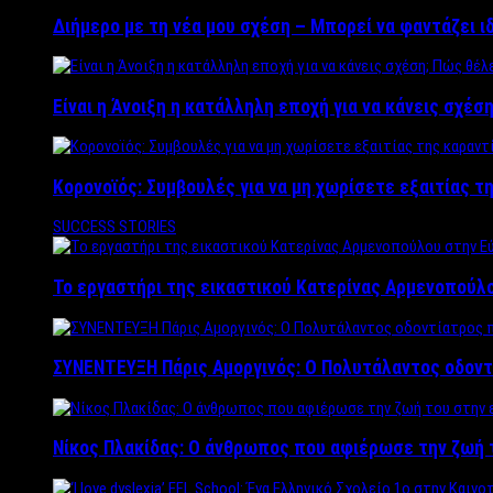
Διήμερο με τη νέα μου σχέση – Μπορεί να φαντάζει ι
Είναι η Άνοιξη η κατάλληλη εποχή για να κάνεις σχέση
Κορονοϊός: Συμβουλές για να μη χωρίσετε εξαιτίας τ
SUCCESS STORIES
Το εργαστήρι της εικαστικού Κατερίνας Αρμενοπούλο
ΣΥΝΕΝΤΕΥΞΗ Πάρις Αμοργινός: O Πολυτάλαντος οδοντ
Νίκος Πλακίδας: O άνθρωπος που αφιέρωσε την ζωή 