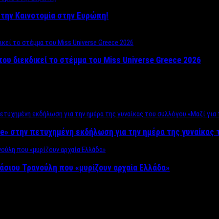
ο στην Καινοτομία στην Ευρώπη!
που διεκδικεί το στέμμα του Miss Universe Greece 2026
e» στην πετυχημένη εκδήλωση για την ημέρα της γυναίκας τ
άσιου Τρανούλη που «μυρίζουν αρχαία Ελλάδα»