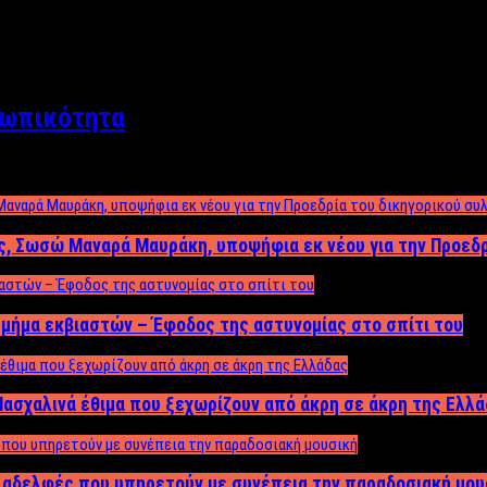
σωπικότητα
ος, Σωσώ Μαναρά Μαυράκη, υποψήφια εκ νέου για την Προεδ
μήμα εκβιαστών – Έφοδος της αστυνομίας στο σπίτι του
ασχαλινά έθιμα που ξεχωρίζουν από άκρη σε άκρη της Ελλ
ς αδελφές που υπηρετούν με συνέπεια την παραδοσιακή μου