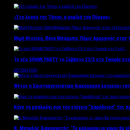
«Στο λευκό της Τήνου, η καρδιά του Πύργου»
Μιμή Ντενίση, Βάνα Μπάρμπα, Πάρις Αμοργινός στην
Το νέο SPANK PARTY το Σάββατο 23/5 στο Temple στο
DECORATION
Φέτος η Χριστουγεννιάτικη διακόσμηση λατρεύει το
Κάνε το μπαλκόνι σου τον επίγειο “παράδεισο” της 
Β. Μπουλάς διακοσμητής: ‘Το καλοκαίρι οι γάμοι θα γ