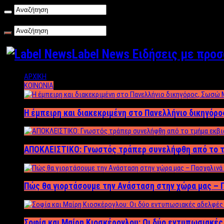
Παρασκευή , 07/08/2026
Label News Ειδήσεις με προ
ΑΡΧΙΚΗ
ΚΟΙΝΩΝΙΑ
Η έμπειρη και διακεκριμένη στο Πανελλήνιο δικηγόρ
ΑΠΟΚΛΕΙΣΤΙΚΟ: Γνωστός τράπερ συνελήφθη από το τ
Πώς θα γιορτάσουμε την Ανάσταση στην χώρα μας – Π
Σοφία και Μαίρη Κιοσκέρογλου: Οι δύο εντυπωσιακέ