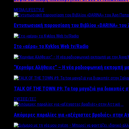
MEDIA/LIFESTYLE
Εντυπωσιακή παρουσίαση του Βιβλίου «DARINA» του 
Στο «αέρα» το Kyklos Web tv/Radio
“Kερνάμε Αλήθειες” – Η νέα ραδιοφωνική εκπομπή με
TALK OF THE TOWN #9: Τα top μαγαζιά για διακοπές σ
ΣΧΕΣΕΙΣ/ΣΕΞ
Απόμερες παραλίες για «αξέχαστες βραδιές» στην Α