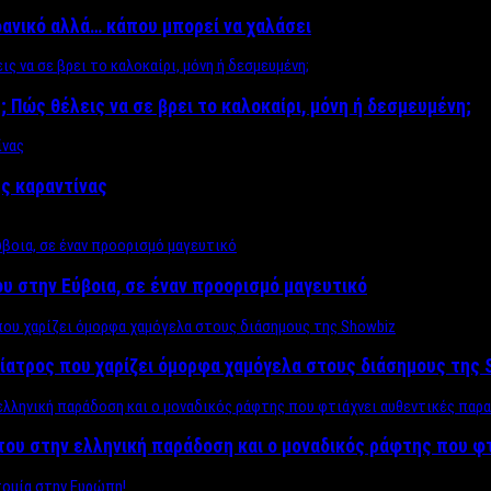
δανικό αλλά… κάπου μπορεί να χαλάσει
; Πώς θέλεις να σε βρει το καλοκαίρι, μόνη ή δεσμευμένη;
ης καραντίνας
υ στην Εύβοια, σε έναν προορισμό μαγευτικό
ίατρος που χαρίζει όμορφα χαμόγελα στους διάσημους της 
του στην ελληνική παράδοση και ο μοναδικός ράφτης που φ