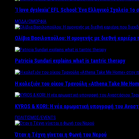
‘Ι love dyslexia’ EFL School: Ένα Ελληνικό Σχολείo 1
ΜΟΔΑ/ΟΜΟΡΦΙΑ
Ολίβια Βασιλοπούλου: Η ομογενής με διεθνή καριέρα 
Patricia Sundari explains what is tantric therapy
Η κολεξιόν του οίκου Τρανούλη «Athena Take Me Hom
KYROS & KORI: Η νέα αρωματική υπογραφή του Αναστ
ΠΟΛΙΤΙΣΜΟΣ/EVENTS
Όταν η Τέχνη γίνεται η Φωνή του Νερού