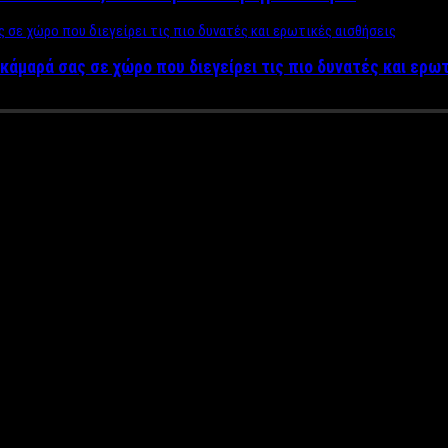
κάμαρά σας σε χώρο που διεγείρει τις πιο δυνατές και ερω
α το πρώτο café Speed Dating 
ροφο της ζωής σου! – Τι δηλών
ξα “καμάκια” …
τακτήσει την Αμερική με την φιλοσοφία του, αλλά και την επιτυχ