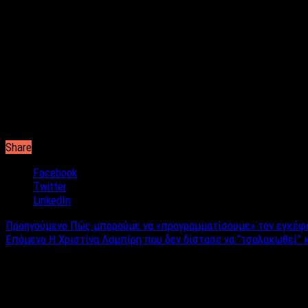
Το Label News, κατάφερε να μιλήσει με τον καταστηματάρχη που
το πράγμα στην περιφέρεια και θα συγκεκριμένα στην πόλη της Λαμ
να μην υπάρχουν αδιάκριτα βλέμματα
.», αναφέρει ο καταστηματά
η τιμή θα είναι μόνο στα 10€ με το πρώτο ποτό δωρεάν.
«
Θα πουν ότι έχω πληρωθεί καλά για να πω το ναι σε κάτι τέτοιο.
έτοιμα για να κάνουν τις αιτήσεις τους οι ενδιαφερόμενοι. Αυτό
και από όλη την Ελλάδα
.», σημειώνει ο καταστηματάρχης.
Μία ακόμη νέα μόδα στις διαπροσωπικές σχέσεις ή μία εξέλιξη 
Share
Facebook
Twitter
LinkedIn
Προηγούμενο
Πώς μπορούμε να «προγραμματίσουμε» τον εγκέφαλ
Επόμενο
Η Χριστίνα Λαμπίρη που δεν δίστασε να “τσαλακωθεί” 
Σχετικά άρθρα