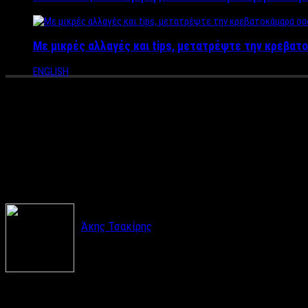
Με μικρές αλλαγές και tips, μετατρέψτε την κρεβατο
ENGLISH
ΡΕΠΟΡΤΑΖ: Έρχεται στην Ελλάδ
μπορείς να γνωρίσεις τον σύντ
καταστηματάρχης για τα επίδο
Άκης Τσακίρης
Χωρίς αμφιβολία, το Speed Dating κατάφερε να κα
περάσει την υπόλοιπη ζωή του.