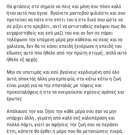
Θα φτάσεις στο σημείο να πεις και μόνη σου πόσο καλό
ήταν αυτό που έγινε. Βγαίνετε ραντεβού φιλιέστε και σου
προτείνει να πάτε στο σπίτι του η στο δικό σου ώστε να
σε ρίξει στο κρεβάτι , αντί να αντισταθείς σκέψου πως θα
ευχαριστηθείς και εσύ μαζί του και αν δεν σε πάρει
τηλέφωνο την επόμενη μέρα μην κάθεσαι να σκας και να
χαλιέσαι, δεν θα το κάνει επειδή ξενέρωσε η επειδή του
έδωσες αυτό που ήθελε από την πρώτη στιγμή , απλά αυτό
ήθελε εξ αρχής.
Μην σε υποτιμάς και εσύ βγαίνεις κερδισμένη από όλο
αυτό, αποκτάς άλλη μια εμπειρία, στο κάτω κάτω η ζωή
είναι μικρή για να την σπαταλάς με τύψεις και
προκαταλήψεις η στο να ονειρεύεσαι σχέσεις αγάπες και
έρωτες.
Απόλαυσε την και ζήσε την κάθε μέρα σου σαν να μην
υπάρχει άλλη , γεμάτη από καλό σεξ καλοπέραση και
πολλά πάρτι, γιατί αν αφήσεις την ζωή σου να περάσει
έτσι, κάποτε θα έρθει η μέρα που θα μετανιώσεις πικρά,